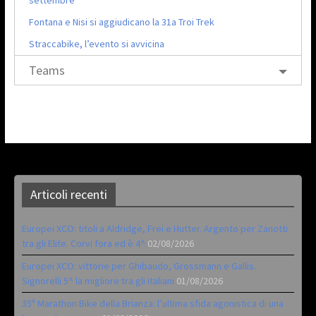
settembre
Fontana e Nisi si aggiudicano la 31a Troi Trek
Straccabike, l’evento si avvicina
Teams
Articoli recenti
Europei XCO: titoli a Aldridge, Frei e Hutter. Argento per Zanotti
tra gli Elite. Corvi fora ed è 4^
02/08/2026
Europei XCO: vittorie per Ghibaudo, Grossmann e Gallis.
Signorelli 5^ la migliore tra gli italiani
01/08/2026
35ª Marathon Bike della Brianza: l’ultima sfida agonistica di una