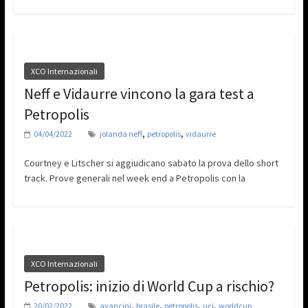
XCO Internazionali
Neff e Vidaurre vincono la gara test a
Petropolis
,
,
04/04/2022
jolanda neff
petropolis
vidaurre
Courtney e Litscher si aggiudicano sabato la prova dello short
track. Prove generali nel week end a Petropolis con la
XCO Internazionali
Petropolis: inizio di World Cup a rischio?
,
,
,
,
20/02/2022
avancini
brasile
petropolis
uci
worldcup