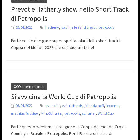
Prevot e Hatherly show nello Short Track
di Petropolis
,
,
09/04/2022
hatherly
pauline ferrand prevot
petropolis
Parte con le due gare super spettacolari dello short track la
Coppa del Mondo 2022 che si é disputata nel
XCO Internazionali
Si avvicina la World Cup di Petropolis
,
,
,
,
06/04/2022
avancini
evie richards
jolanda neff
lecomte
,
,
,
,
mathias fluckiger
NinoSchurter
petropolis
schurter
World Cup
Parte questo weekend la stagione di Coppa del mondo Cross-
Country in Brasile a Petrópolis. Per il Brasile si tratta di