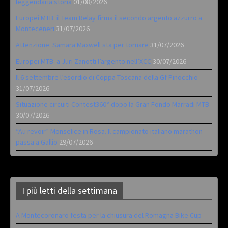
leggendaria storia
01/08/2026
Europei MTB: il Team Relay firma il secondo argento azzurro a
Monteceneri
31/07/2026
Attenzione: Samara Maxwell sta per tornare
31/07/2026
Europei MTB: a Juri Zanotti l’argento nell’XCC
30/07/2026
Il 6 settembre l’esordio di Coppa Toscana della Gf Pinocchio
31/07/2026
Situazione circuiti Contest360° dopo la Gran Fondo Marradi MTB
30/07/2026
“Au revoir” Monselice in Rosa. Il campionato italiano marathon
passa a Gallio
29/07/2026
I più letti della settimana
A Montecoronaro festa per la chiusura del Romagna Bike Cup