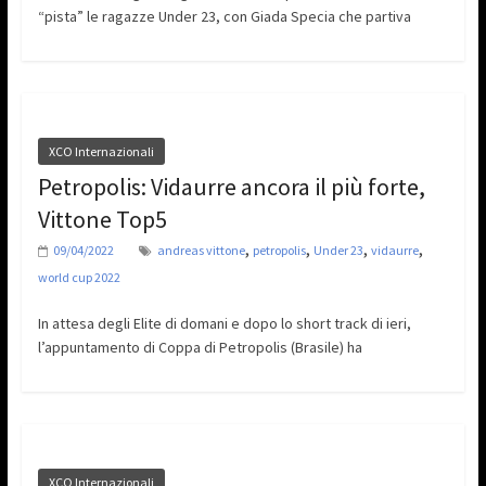
“pista” le ragazze Under 23, con Giada Specia che partiva
XCO Internazionali
Petropolis: Vidaurre ancora il più forte,
Vittone Top5
,
,
,
,
09/04/2022
andreas vittone
petropolis
Under 23
vidaurre
world cup 2022
In attesa degli Elite di domani e dopo lo short track di ieri,
l’appuntamento di Coppa di Petropolis (Brasile) ha
XCO Internazionali