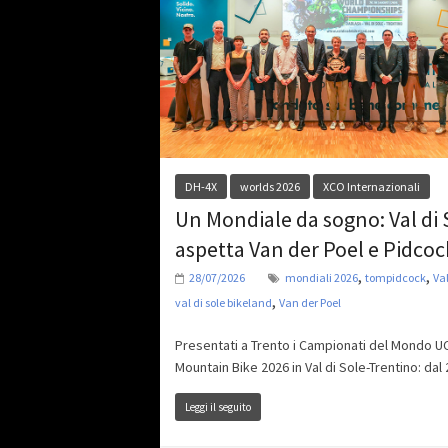
DH-4X
worlds 2026
XCO Internazionali
Un Mondiale da sogno: Val di 
aspetta Van der Poel e Pidcoc
,
,
28/07/2026
mondiali 2026
tompidcock
Val
,
val di sole bikeland
Van der Poel
Presentati a Trento i Campionati del Mondo UC
Mountain Bike 2026 in Val di Sole-Trentino: dal 
Leggi il seguito