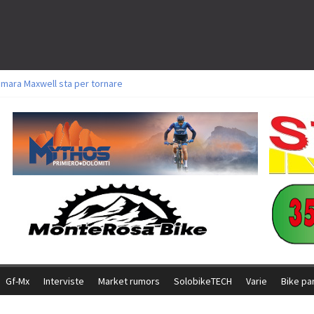
amara Maxwell sta per tornare
toli a Aldridge, Frei e Hutter. Argento per Zanotti tra gli Elite. Corvi fora ed 
ttorie per Ghibaudo, Grossmann e Gallis. Signorelli 5^ la migliore tra gli ital
ike della Brianza: l’ultima sfida agonistica di una leggendaria storia
l Team Relay firma il secondo argento azzurro a Monteceneri
Gf-Mx
Interviste
Market rumors
SolobikeTECH
Varie
Bike pa