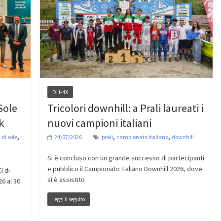
DH-4X
Sole
Tricolori downhill: a Prali laureati i
k
nuovi campioni italiani
,
,
,
 di sole
24/07/2026
prali
campionato italiano
downhill
Si è concluso con un grande successo di partecipanti
e pubblico il Campionato Italiano Downhill 2026, dove
I di
si è assistito
26 al 30
Leggi il seguito