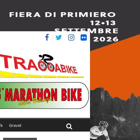
è 4^
iani
rk
Gravel