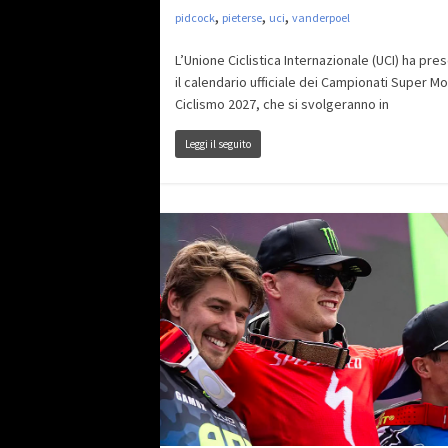
,
,
,
pidcock
pieterse
uci
vanderpoel
L’Unione Ciclistica Internazionale (UCI) ha pre
il calendario ufficiale dei Campionati Super Mon
Ciclismo 2027, che si svolgeranno in
Leggi il seguito