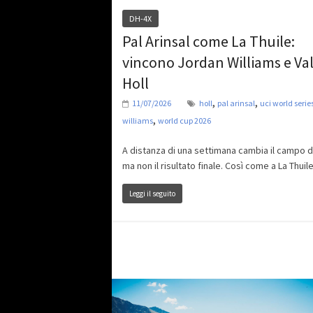
DH-4X
Pal Arinsal come La Thuile:
vincono Jordan Williams e Va
Holl
,
,
11/07/2026
holl
pal arinsal
uci world serie
,
williams
world cup 2026
A distanza di una settimana cambia il campo d
ma non il risultato finale. Così come a La Thuil
Leggi il seguito