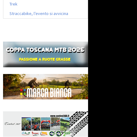
Trek
Straccabike, l’evento si avvicina