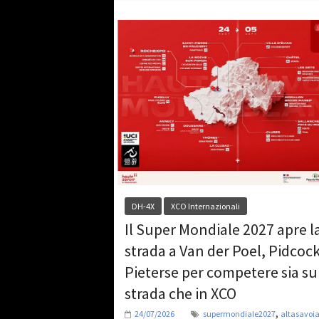
DH-4X
XCO Internazionali
Il Super Mondiale 2027 apre l
strada a Van der Poel, Pidcock
Pieterse per competere sia su
strada che in XCO
,
24/07/2026
supermondiale2027
altasavoi