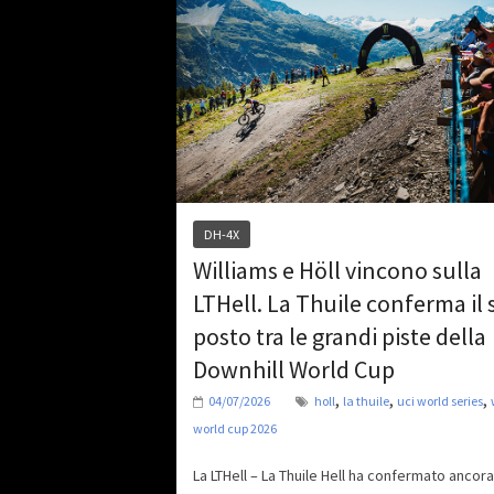
DH-4X
Williams e Höll vincono sulla
LTHell. La Thuile conferma il
posto tra le grandi piste della
Downhill World Cup
,
,
,
04/07/2026
holl
la thuile
uci world series
world cup 2026
La LTHell – La Thuile Hell ha confermato ancor