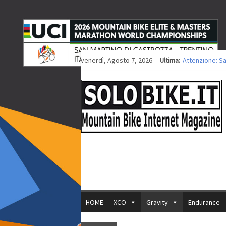
venerdì, Agosto 7, 2026
Ultima:
Attenzione: S
Europei XCO: ti
Europei XCO: vi
35ª Marathon B
Europei MTB: i
HOME
XCO
Gravity
Endurance