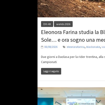
DH-4X
worlds 2026
Eleonora Farina studia la Bl
Sole… e ora sogno una me
,
,
06/08/2026
eleonorafarina
blacksnake
va
Due giorni a Daolasa per la rider trentina, all
Campionati
Leggi il seguito