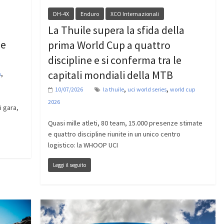
DH-4X
Enduro
XCO Internazionali
La Thuile supera la sfida della
le
prima World Cup a quattro
discipline e si conferma tra le
capitali mondiali della MTB
,
s
,
,
10/07/2026
la thuile
uci world series
world cup
2026
i gara,
e
Quasi mille atleti, 80 team, 15.000 presenze stimate
e quattro discipline riunite in un unico centro
logistico: la WHOOP UCI
Leggi il seguito