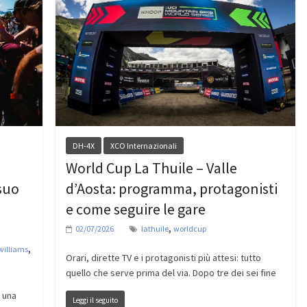
DH-4X
XCO Internazionali
World Cup La Thuile – Valle
 suo
d’Aosta: programma, protagonisti
e come seguire le gare
,
02/07/2026
lathuile
worldcup
,
williams
Orari, dirette TV e i protagonisti più attesi: tutto
quello che serve prima del via. Dopo tre dei sei fine
a una
Leggi il seguito