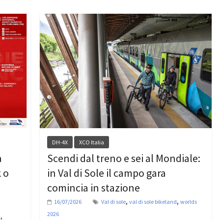
DH-4X
XCO Italia
a
Scendi dal treno e sei al Mondiale:
 o
in Val di Sole il campo gara
comincia in stazione
,
,
16/07/2026
Val di sole
val di sole bikeland
worlds
2026
,
a