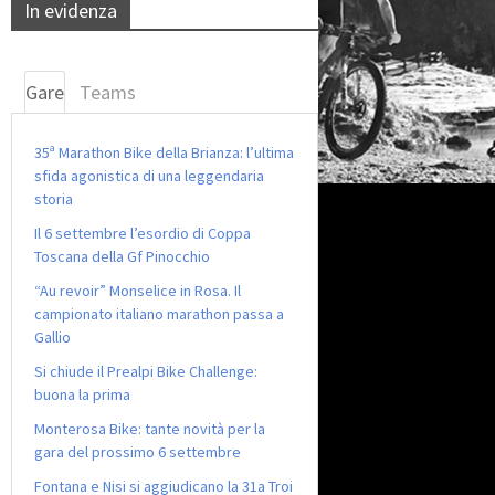
In evidenza
Gare
Teams
35ª Marathon Bike della Brianza: l’ultima
sfida agonistica di una leggendaria
storia
Il 6 settembre l’esordio di Coppa
Toscana della Gf Pinocchio
“Au revoir” Monselice in Rosa. Il
campionato italiano marathon passa a
Gallio
Si chiude il Prealpi Bike Challenge:
buona la prima
Monterosa Bike: tante novità per la
gara del prossimo 6 settembre
Fontana e Nisi si aggiudicano la 31a Troi