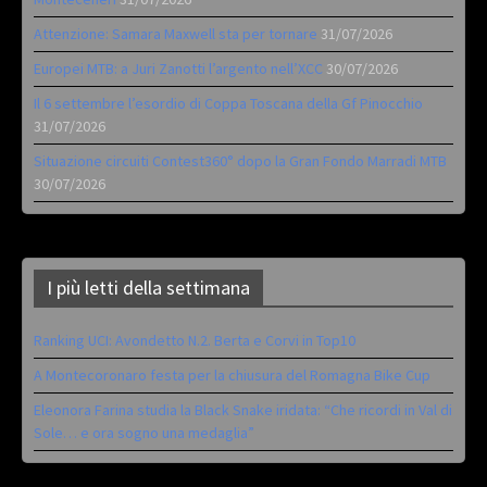
Attenzione: Samara Maxwell sta per tornare
31/07/2026
Europei MTB: a Juri Zanotti l’argento nell’XCC
30/07/2026
Il 6 settembre l’esordio di Coppa Toscana della Gf Pinocchio
31/07/2026
Situazione circuiti Contest360° dopo la Gran Fondo Marradi MTB
30/07/2026
I più letti della settimana
Ranking UCI: Avondetto N.2. Berta e Corvi in Top10
A Montecoronaro festa per la chiusura del Romagna Bike Cup
Eleonora Farina studia la Black Snake iridata: “Che ricordi in Val di
Sole… e ora sogno una medaglia”