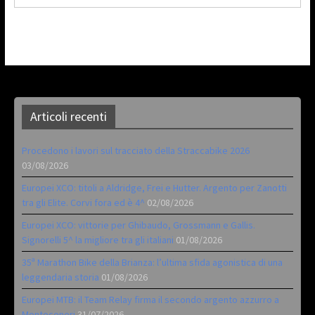
Articoli recenti
Procedono i lavori sul tracciato della Straccabike 2026
03/08/2026
Europei XCO: titoli a Aldridge, Frei e Hutter. Argento per Zanotti
tra gli Elite. Corvi fora ed è 4^
02/08/2026
Europei XCO: vittorie per Ghibaudo, Grossmann e Gallis.
Signorelli 5^ la migliore tra gli italiani
01/08/2026
35ª Marathon Bike della Brianza: l’ultima sfida agonistica di una
leggendaria storia
01/08/2026
Europei MTB: il Team Relay firma il secondo argento azzurro a
Monteceneri
31/07/2026