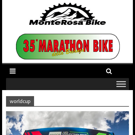
worldcup