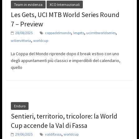
Team in evidenza
XCO Internazionali
Les Gets, UCI MTB World Series Round
7 – Preview
,
,
,
28/08/2025
coppadelmondo
lesgets
ucimtbworldseries
,
wiliervittoria
worldcup
La Coppa del Mondo riprende dopo il break estivo con uno
degli appuntamenti più classici e imperdibili del calendario,
quello
Enduro
Sentieri, territorio, tricolore: la World
Cup accende la Val di Fassa
,
29/06/2025
valdifassa
worldcup