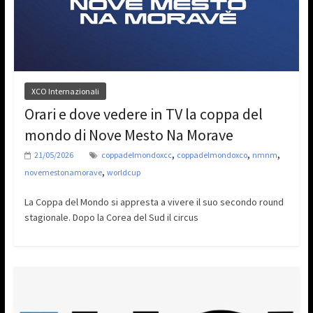
XCO Internazionali
Orari e dove vedere in TV la coppa del
mondo di Nove Mesto Na Morave
,
,
,
21/05/2026
coppadelmondoxcc
coppadelmondoxco
nmnm
,
novemestonamorave
worldcup
La Coppa del Mondo si appresta a vivere il suo secondo round
stagionale. Dopo la Corea del Sud il circus