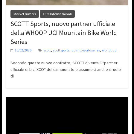
Market rumors
XCO Internazionali
SCOTT Sports, nuovo partner ufficiale
della WHOOP UCI Mountain Bike World
Series
,
,
,
16/02/2026
scott
scottsports
ucimtbworldseries
worldcup
Secondo questo nuovo contratto, SCOTT diventa il “partner
ufficiale di bici XCO” del campionato e assumerà anche il ruolo
di