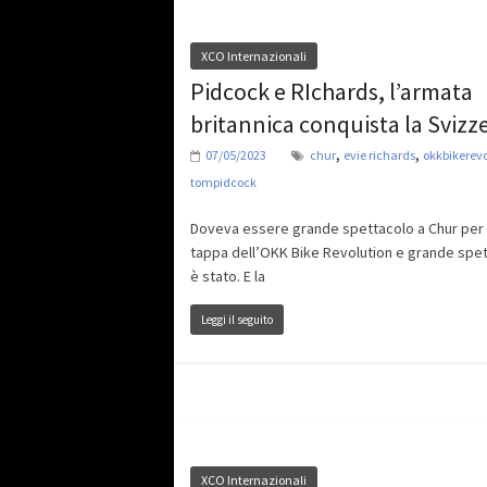
XCO Internazionali
Pidcock e RIchards, l’armata
britannica conquista la Svizz
,
,
07/05/2023
chur
evie richards
okkbikerevo
tompidcock
Doveva essere grande spettacolo a Chur per 
tappa dell’OKK Bike Revolution e grande spe
è stato. E la
Leggi il seguito
XCO Internazionali