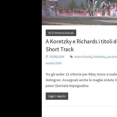
XCO Internazionali
A Koretzky e Richards i titoli d
Short Track
,
,
30/08/2024
evie richards
Koretzky
pal ari
worlds 2024
Tra gli under 23 vittorie per Riley Amos e Isabe
Holmgren. Assegnati anche le maglie iridate 
junior Giornata impegnativa
Leggi il seguito