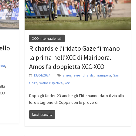
XCO Internazionali
ello
Richards e l’iridato Gaze firmano
la prima nell’XCC di Mairipora.
Amos fa doppietta XCC-XCO
,
nsal
,
,
,
13/04/2024
amos
evie richards
mairipora
Sam
,
,
Gaze
world cup 2024
xcc
lla
XCO
Dopo gli Under 23 anche gli Elite hanno dato il via alla
loro stagione di Coppa con le prove di
Leggi il seguito