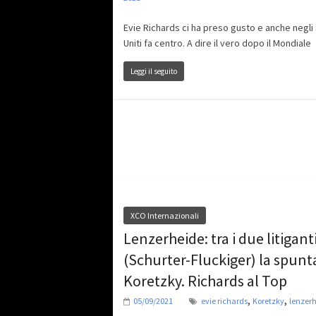
Evie Richards ci ha preso gusto e anche negli 
Uniti fa centro. A dire il vero dopo il Mondiale
Leggi il seguito
XCO Internazionali
Lenzerheide: tra i due litigant
(Schurter-Fluckiger) la spunt
Koretzky. Richards al Top
,
,
05/09/2021
evie richards
Koretzky
lenzer