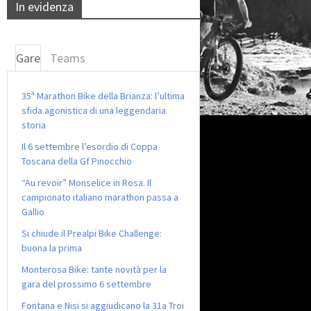
In evidenza
Gare
Teams
35ª Marathon Bike della Brianza: l’ultima
sfida agonistica di una leggendaria
storia
Il 6 settembre l’esordio di Coppa
Toscana della Gf Pinocchio
“Au revoir” Monselice in Rosa. Il
campionato italiano marathon passa a
Gallio
Si chiude il Prealpi Bike Challenge:
buona la prima
Monterosa Bike: tante novità per la
gara del prossimo 6 settembre
Fontana e Nisi si aggiudicano la 31a Troi