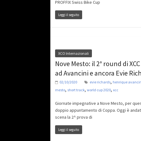
PROFFIX Swiss Bike Cup
Leggi il seguito
XCO Internazionali
Nove Mesto: il 2° round di XCC
ad Avancini e ancora Evie Ric
,
02/10/2020
evie richards
henrique avancin
,
,
,
mesto
short track
world cup 2020
xcc
Giornate impegnative a Nove Mesto, per que
doppio appuntamento di Coppa. Oggi è andat
scena la 2^ prova di
Leggi il seguito