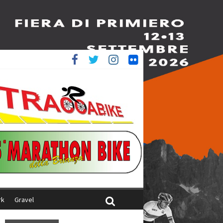
è 4^
ani
rk
Gravel