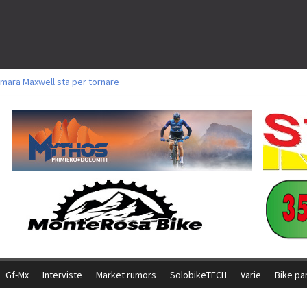
mara Maxwell sta per tornare
toli a Aldridge, Frei e Hutter. Argento per Zanotti tra gli Elite. Corvi fora ed 
ttorie per Ghibaudo, Grossmann e Gallis. Signorelli 5^ la migliore tra gli itali
ke della Brianza: l’ultima sfida agonistica di una leggendaria storia
l Team Relay firma il secondo argento azzurro a Monteceneri
Gf-Mx
Interviste
Market rumors
SolobikeTECH
Varie
Bike pa