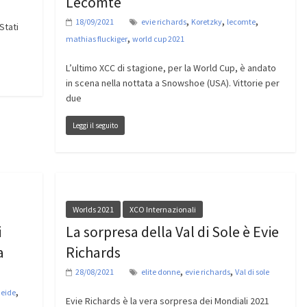
Lecomte
,
,
,
18/09/2021
evie richards
Koretzky
lecomte
Stati
,
mathias fluckiger
world cup 2021
L’ultimo XCC di stagione, per la World Cup, è andato
in scena nella nottata a Snowshoe (USA). Vittorie per
due
Leggi il seguito
Worlds 2021
XCO Internazionali
i
La sorpresa della Val di Sole è Evie
a
Richards
,
,
28/08/2021
elite donne
evie richards
Val di sole
,
heide
Evie Richards è la vera sorpresa dei Mondiali 2021