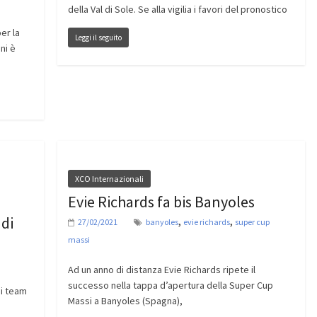
della Val di Sole. Se alla vigilia i favori del pronostico
er la
Leggi il seguito
ni è
XCO Internazionali
Evie Richards fa bis Banyoles
udi
,
,
27/02/2021
banyoles
evie richards
super cup
massi
Ad un anno di distanza Evie Richards ripete il
successo nella tappa d’apertura della Super Cup
i team
Massi a Banyoles (Spagna),