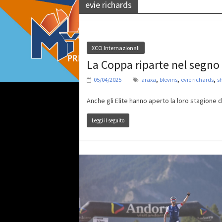
evie richards
XCO Internazionali
La Coppa riparte nel segno 
,
,
,
05/04/2025
araxa
blevins
evie richards
sh
Anche gli Elite hanno aperto la loro stagione
Leggi il seguito