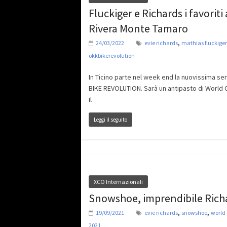
Fluckiger e Richards i favoriti 
Rivera Monte Tamaro
,
24/03/2022
evie richards
mathias fluckiger
okkbikerevolution
In Ticino parte nel week end la nuovissima se
BIKE REVOLUTION. Sarà un antipasto di World 
il
Leggi il seguito
XCO Internazionali
Snowshoe, imprendibile Rich
,
,
19/09/2021
evie richards
snowshoe
world
2021