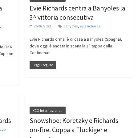
a
Evie Richards centra a Banyoles la
3^ vittoria consecutiva
,
,
26/02/2022
banyoles
evie richards
Evie Richards ormai è di casa a Banyoles (Spagna),
dove oggi è andata in scena la 1^ tappa della
rie ÖKK
Continenatl
Cup con
Leggi il seguito
XCO Internazionali
ards
Snowshoe: Koretzky e Richards
on-fire. Coppa a Fluckiger e
 cup