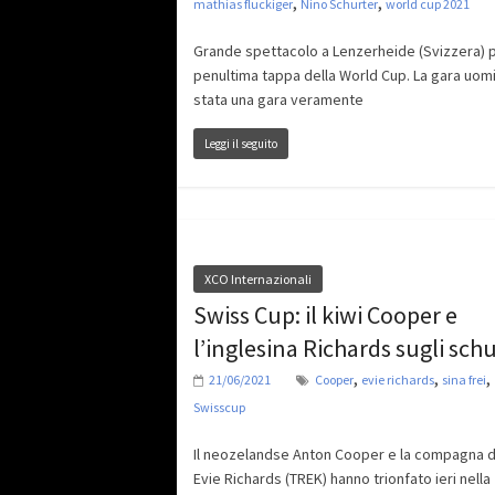
,
,
mathias fluckiger
Nino Schurter
world cup 2021
Grande spettacolo a Lenzerheide (Svizzera) p
penultima tappa della World Cup. La gara uomi
stata una gara veramente
Leggi il seguito
XCO Internazionali
Swiss Cup: il kiwi Cooper e
l’inglesina Richards sugli sch
,
,
,
21/06/2021
Cooper
evie richards
sina frei
Swisscup
Il neozelandse Anton Cooper e la compagna d
Evie Richards (TREK) hanno trionfato ieri nella