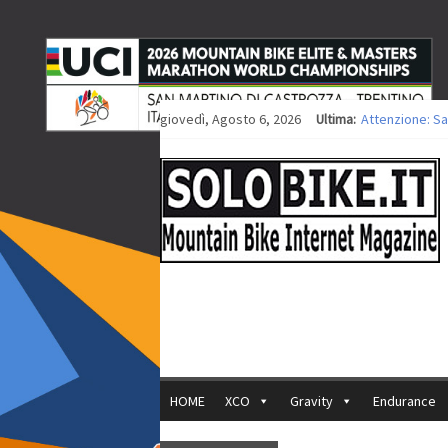
giovedì, Agosto 6, 2026
Ultima:
Attenzione: Sa
Europei XCO: ti
Europei XCO: vi
35ª Marathon Bi
Europei MTB: i
HOME
XCO
Gravity
Endurance