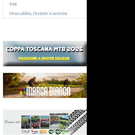
Trek
Straccabike, l’evento si avvicina