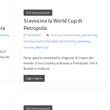
XCO Internazionali
Si avvicina la World Cup di
era
Petropolis
,
,
,
,
lution
06/04/2022
avancini
evie richards
jolanda neff
,
,
,
,
lecomte
mathias fluckiger
NinoSchurter
petropolis
,
schurter
World Cup
la 3^
ttacolo
Parte questo weekend la stagione di Coppa del
mondo Cross-Country in Brasile a Petrópolis. Per il
Brasile si tratta di
Leggi il seguito
XCO Internazionali