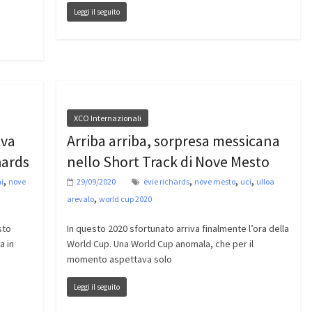
Leggi il seguito
XCO Internazionali
 va
Arriba arriba, sorpresa messicana
hards
nello Short Track di Nove Mesto
,
,
,
,
i
nove
29/09/2020
evie richards
nove mesto
uci
ulloa
,
arevalo
world cup 2020
sto
In questo 2020 sfortunato arriva finalmente l’ora della
a in
World Cup. Una World Cup anomala, che per il
momento aspettava solo
Leggi il seguito