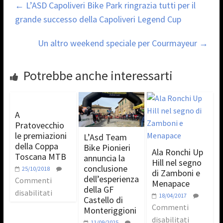
←
L’ASD Capoliveri Bike Park ringrazia tutti per il
grande successo della Capoliveri Legend Cup
Un altro weekend speciale per Courmayeur
→
Potrebbe anche interessarti
A
Pratovecchio
le premiazioni
L’Asd Team
della Coppa
Bike Pionieri
Ala Ronchi Up
Toscana MTB
annuncia la
Hill nel segno
conclusione
25/10/2018
di Zamboni e
dell’esperienza
Commenti
Menapace
della GF
disabilitati
18/04/2017
Castello di
Commenti
Monteriggioni
disabilitati
11/09/2025