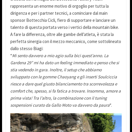
rappresenta un enorme motivo di orgoglio per tutta la
dirigenza e per i partner tecnici, a cominciare dal main
sponsor Bottecchia Cicli, fiero di supportare e lanciare un
talento di questa portata verso i vertici della mountain bike.
A fare la differenza, oltre alle gambe dell’atleta, è stata la
perfetta sinergia con il mezzo meccanico, come sottolineato
dallo stesso Biagi:
“
Mi sento davvero a mio agio sulla bici quest’anno. La
Gardena 29″ mi ha dato un feeling immediato e penso che si
stia vedendo in gara. Inoltre, il setup che abbiamo
sviluppato con le gomme Chaoyang e gli inserti Soulciccia
riesce a dare quel giusto bilanciamento tra scorrevolezza e
comfort che, spesso, si fa fatica a trovare. Insomma, amore a
prima vista! Tra l’altro, la combinazione con il tuning
sospensioni curato da Gallo Moto va davvero da paura
“.