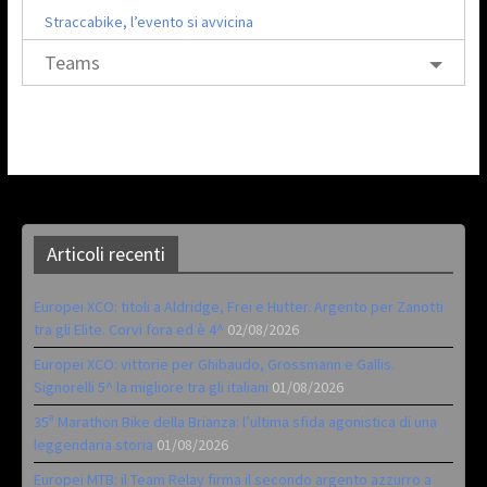
Straccabike, l’evento si avvicina
Teams
Articoli recenti
Europei XCO: titoli a Aldridge, Frei e Hutter. Argento per Zanotti
tra gli Elite. Corvi fora ed è 4^
02/08/2026
Europei XCO: vittorie per Ghibaudo, Grossmann e Gallis.
Signorelli 5^ la migliore tra gli italiani
01/08/2026
35ª Marathon Bike della Brianza: l’ultima sfida agonistica di una
leggendaria storia
01/08/2026
Europei MTB: il Team Relay firma il secondo argento azzurro a