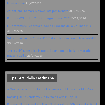
Monteceneri
31/07/2026
Attenzione: Samara Maxwell sta per tornare
31/07/2026
Europei MTB: a Juri Zanotti l’argento nell’XCC
30/07/2026
Il 6 settembre l’esordio di Coppa Toscana della Gf Pinocchio
31/07/2026
Situazione circuiti Contest360° dopo la Gran Fondo Marradi MTB
30/07/2026
“Au revoir” Monselice in Rosa. Il campionato italiano marathon
passa a Gallio
29/07/2026
I più letti della settimana
A Montecoronaro festa per la chiusura del Romagna Bike Cup
Ranking UCI: Avondetto N.2. Berta e Corvi in Top10
Eleonora Farina studia la Black Snake iridata: “Che ricordi in Val di