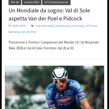
DH-4X
worlds 2026
XCO Internazionali
Un Mondiale da sogno: Val di Sole
aspetta Van der Poel e Pidcock
,
,
,
28/07/2026
mondiali 2026
tompidcock
Val di sole
val di sole
,
bikeland
Van der Poel
Presentati a Trento i Campionati del Mondo UCI di Mountain
Bike 2026 in Val di Sole-Trentino: dal 26 al 30