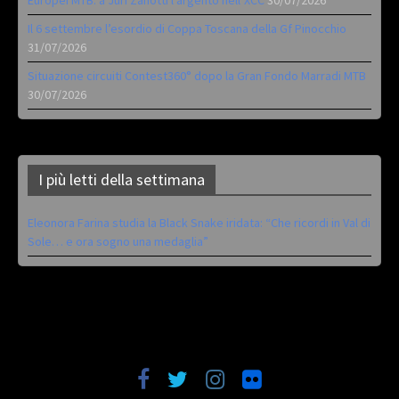
Il 6 settembre l’esordio di Coppa Toscana della Gf Pinocchio
31/07/2026
Situazione circuiti Contest360° dopo la Gran Fondo Marradi MTB
30/07/2026
I più letti della settimana
Eleonora Farina studia la Black Snake iridata: “Che ricordi in Val di
Sole… e ora sogno una medaglia”