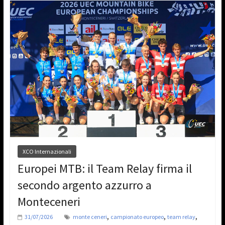
XCO Internazionali
Europei MTB: il Team Relay firma il
secondo argento azzurro a
Monteceneri
,
,
,
31/07/2026
monte ceneri
campionato europeo
team relay