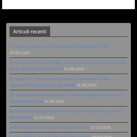
Articoli recenti
Procedono i lavori sul tracciato della Straccabike 2026
03/08/2026
Europei XCO: titoli a Aldridge, Frei e Hutter. Argento per Zanotti
tra gli Elite. Corvi fora ed è 4^
02/08/2026
Europei XCO: vittorie per Ghibaudo, Grossmann e Gallis.
Signorelli 5^ la migliore tra gli italiani
01/08/2026
35ª Marathon Bike della Brianza: l’ultima sfida agonistica di una
leggendaria storia
01/08/2026
Europei MTB: il Team Relay firma il secondo argento azzurro a
Monteceneri
31/07/2026
Attenzione: Samara Maxwell sta per tornare
31/07/2026
Europei MTB: a Juri Zanotti l’argento nell’XCC
30/07/2026