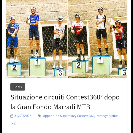
Gf-Mx
Situazione circuiti Contest360° dopo
la Gran Fondo Marradi MTB
,
,
30/07/2026
Appennino Superbike
Contest 360
romagna bike
cup