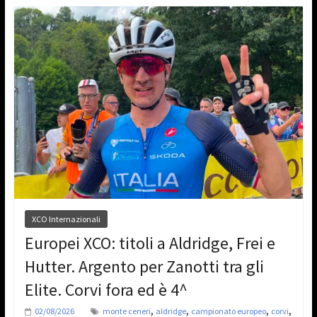
XCO Internazionali
Europei XCO: titoli a Aldridge, Frei e
Hutter. Argento per Zanotti tra gli
Elite. Corvi fora ed è 4^
,
,
,
,
02/08/2026
monte ceneri
aldridge
campionato europeo
corvi