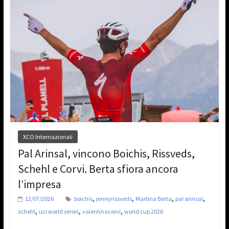
XCO Internazionali
Pal Arinsal, vincono Boichis, Rissveds,
Schehl e Corvi. Berta sfiora ancora
l’impresa
,
,
,
,
12/07/2026
boichis
jennyrissveds
Martina Berta
pal arinsal
,
,
,
schehl
uci world series
valentinacorvi
world cup 2026