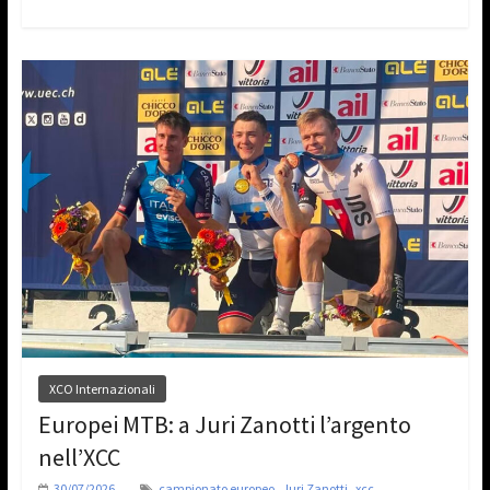
XCO Internazionali
Europei MTB: a Juri Zanotti l’argento
nell’XCC
,
,
30/07/2026
campionato europeo
Juri Zanotti
xcc