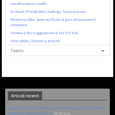
marathon passa a Gallio
Si chiude il Prealpi Bike Challenge: buona la prima
Monterosa Bike: tante novità per la gara del prossimo 6
settembre
Fontana e Nisi si aggiudicano la 31a Troi Trek
Straccabike, l’evento si avvicina
Teams
Articoli recenti
Europei XCO: titoli a Aldridge, Frei e Hutter. Argento per Zanotti
tra gli Elite. Corvi fora ed è 4^
02/08/2026