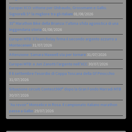
Europei XCO: vittorie per Ghibaudo, Grossmann e Gallis.
Signorelli 5^ la migliore tra gli italiani
01/08/2026
35ª Marathon Bike della Brianza: l’ultima sfida agonistica di una
leggendaria storia
01/08/2026
Europei MTB: il Team Relay firma il secondo argento azzurro a
Monteceneri
31/07/2026
Attenzione: Samara Maxwell sta per tornare
31/07/2026
Europei MTB: a Juri Zanotti l’argento nell’XCC
30/07/2026
Il 6 settembre l’esordio di Coppa Toscana della Gf Pinocchio
31/07/2026
Situazione circuiti Contest360° dopo la Gran Fondo Marradi MTB
30/07/2026
“Au revoir” Monselice in Rosa. Il campionato italiano marathon
passa a Gallio
29/07/2026