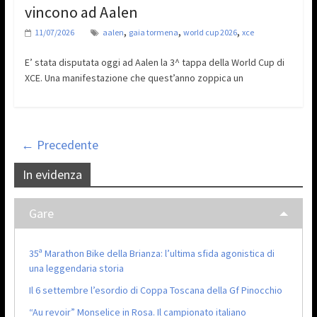
vincono ad Aalen
,
,
,
11/07/2026
aalen
gaia tormena
world cup 2026
xce
E’ stata disputata oggi ad Aalen la 3^ tappa della World Cup di
XCE. Una manifestazione che quest’anno zoppica un
← Precedente
In evidenza
Gare
35ª Marathon Bike della Brianza: l’ultima sfida agonistica di
una leggendaria storia
Il 6 settembre l’esordio di Coppa Toscana della Gf Pinocchio
“Au revoir” Monselice in Rosa. Il campionato italiano