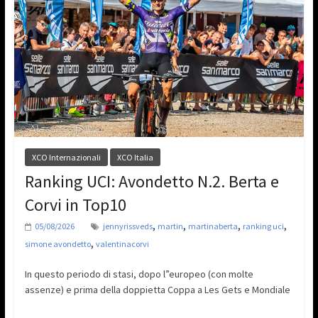
XCO Internazionali
XCO Italia
Ranking UCI: Avondetto N.2. Berta e
Corvi in Top10
,
,
,
,
05/08/2026
jennyrissveds
martin
martinaberta
ranking uci
,
simone avondetto
valentinacorvi
In questo periodo di stasi, dopo l”europeo (con molte
assenze) e prima della doppietta Coppa a Les Gets e Mondiale