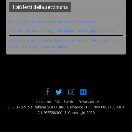
I più letti della settimana
Ranking UCI: Avondetto N.2. Berta e Corvi in Top10
A Montecoronaro festa per la chiusura del Romagna Bike Cup
Eleonora Farina studia la Black Snake iridata: “Che ricordi in Val di
Sole… e ora sogno una medaglia”
Chi siamo
RSS
Scrivici
Privacy policy
S.I.S.B - Scuola Italiana SOLO BIKE. Beinasco (TO) P.Iva 08934930010.
C.f. 95559830013. Copyright 2020