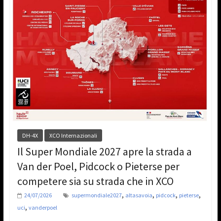
DH-4X
XCO Internazionali
Il Super Mondiale 2027 apre la strada a
Van der Poel, Pidcock o Pieterse per
competere sia su strada che in XCO
,
,
,
,
24/07/2026
supermondiale2027
altasavoia
pidcock
pieterse
,
uci
vanderpoel