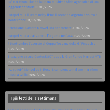
35ª Marathon Bike della Brianza: l’ultima sfida agonistica di una
leggendaria storia
01/08/2026
Europei MTB: il Team Relay firma il secondo argento azzurro a
Monteceneri
31/07/2026
Attenzione: Samara Maxwell sta per tornare
31/07/2026
Europei MTB: a Juri Zanotti l’argento nell’XCC
30/07/2026
Il 6 settembre l’esordio di Coppa Toscana della Gf Pinocchio
31/07/2026
Situazione circuiti Contest360° dopo la Gran Fondo Marradi MTB
30/07/2026
“Au revoir” Monselice in Rosa. Il campionato italiano marathon
passa a Gallio
29/07/2026
I più letti della settimana
A Montecoronaro festa per la chiusura del Romagna Bike Cup