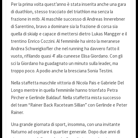
Per la prima volta quest’anno è stata inserita anche una gara
di duathlon, stesso tracciato del triathlon ma senza la
frazione in mtb. Al maschile successo di Andreas Innerebner
di Sarentino, bravo a dominare sia la frazione di corsa sia
quella di skialp e capace di mettersi dietro Lukas Mangger e il
trentino Enrico Cozzini. Al femminile ha vinto la meranese
Andrea Schweigkofler che nel running ha davvero fatto il
vuoto, rifilando quasi 4’ alla cuneese Elisa Giordano. Con gli
sci la Giordano ha guadagnato un minuto sulla leader, ma
troppo poco. A podio anche la bresciana Sonia Testini.
Nella staffetta maschile vittoria di Nicola Pais e Gabriele Del
Longo mentre in quella femminile hanno trionfato Petra
Pircher e Gerlinde Baldauf. Nella staffetta mista successo
del team “Rainer Back Raceteam Sillian” con Gerlinde e Peter
Rainer.
Una grande giornata di sport, insomma, con una invitante
Naturno ad ospitare il quartier generale. Dopo due anni di