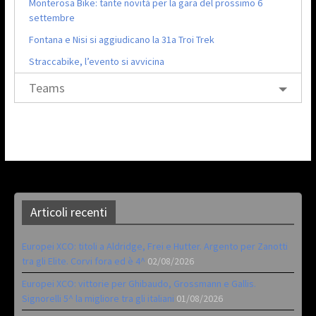
Monterosa Bike: tante novità per la gara del prossimo 6
settembre
Fontana e Nisi si aggiudicano la 31a Troi Trek
Straccabike, l’evento si avvicina
Teams
Articoli recenti
Europei XCO: titoli a Aldridge, Frei e Hutter. Argento per Zanotti
tra gli Elite. Corvi fora ed è 4^
02/08/2026
Europei XCO: vittorie per Ghibaudo, Grossmann e Gallis.
Signorelli 5^ la migliore tra gli italiani
01/08/2026