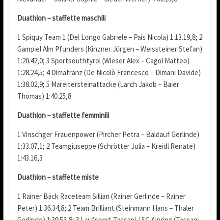
Duathlon – staffette maschili
1 Spiquy Team 1 (Del Longo Gabriele – Pais Nicola) 1:13.19,8; 2
Gampiel Alm Pfunders (Kinzner Jürgen – Weissteiner Stefan)
1:20.42,0; 3 Sportsouthtyrol (Wieser Alex – Cagol Matteo)
1:28.24,5; 4 Dimafranz (De Nicolò Francesco – Dimani Davide)
1:38.02,9; 5 Mareitersteinattacke (Larch Jakob – Baier
Thomas) 1:40.25,8
Duathlon – staffette femminili
1 Vinschger Frauenpower (Pircher Petra – Baldauf Gerlinde)
1:33.07,1; 2 Teamgiuseppe (Schrötter Julia – Kreidl Renate)
1:43.16,3
Duathlon – staffette miste
1 Rainer Bäck Raceteam Sillian (Rainer Gerlinde – Rainer
Peter) 1:36.34,8; 2 Team Brilliant (Steinmann Hans – Thaler
Gerlinde) 1:39.53,8; 3 Laufsport Tassani / SC Ainring (Tassani-