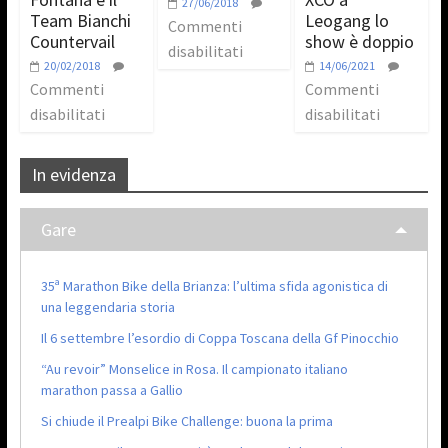
27/06/2018
Team Bianchi
Leogang lo
Commenti
Countervail
show è doppio
disabilitati
20/02/2018
14/06/2021
Commenti
Commenti
disabilitati
disabilitati
In evidenza
Gare
35ª Marathon Bike della Brianza: l’ultima sfida agonistica di
una leggendaria storia
Il 6 settembre l’esordio di Coppa Toscana della Gf Pinocchio
“Au revoir” Monselice in Rosa. Il campionato italiano
marathon passa a Gallio
Si chiude il Prealpi Bike Challenge: buona la prima