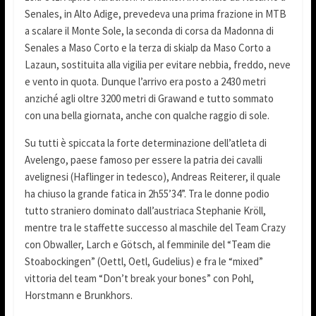
Senales, in Alto Adige, prevedeva una prima frazione in MTB
a scalare il Monte Sole, la seconda di corsa da Madonna di
Senales a Maso Corto e la terza di skialp da Maso Corto a
Lazaun, sostituita alla vigilia per evitare nebbia, freddo, neve
e vento in quota. Dunque l’arrivo era posto a 2430 metri
anziché agli oltre 3200 metri di Grawand e tutto sommato
con una bella giornata, anche con qualche raggio di sole.
Su tutti è spiccata la forte determinazione dell’atleta di
Avelengo, paese famoso per essere la patria dei cavalli
avelignesi (Haflinger in tedesco), Andreas Reiterer, il quale
ha chiuso la grande fatica in 2h55’34”. Tra le donne podio
tutto straniero dominato dall’austriaca Stephanie Kröll,
mentre tra le staffette successo al maschile del Team Crazy
con Obwaller, Larch e Götsch, al femminile del “Team die
Stoabockingen” (Oettl, Oetl, Gudelius) e fra le “mixed”
vittoria del team “Don’t break your bones” con Pohl,
Horstmann e Brunkhors.