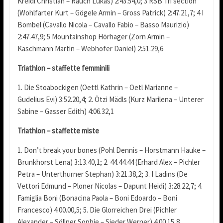
Kreidl Christian – Rauch Lukas) 2:43.54,0; 3 RSB Tri section
(Wohlfarter Kurt – Gögele Armin – Gross Patrick) 2:47.21,7; 4 I
Bombel (Cavallo Nicola – Cavallo Fabio – Basso Maurizio)
2:47.47,9; 5 Mountainshop Hörhager (Zorn Armin –
Kaschmann Martin – Webhofer Daniel) 2:51.29,6
Triathlon – staffette femminili
1. Die Stoabockigen (Oettl Kathrin – Oetl Marianne –
Gudelius Evi) 3:52.20,4; 2. Ötzi Mädls (Kurz Marilena – Unterer
Sabine – Gasser Edith) 4:06.32,1
Triathlon – staffette miste
1. Don’t break your bones (Pohl Dennis – Horstmann Hauke –
Brunkhorst Lena) 3:13.40,1; 2. 44.44.44 (Erhard Alex – Pichler
Petra – Unterthurner Stephan) 3:21.38,2; 3. I Ladins (De
Vettori Edmund – Ploner Nicolas – Dapunt Heidi) 3:28.22,7; 4.
Famiglia Boni (Bonacina Paola – Boni Edoardo – Boni
Francesco) 4:00.00,5; 5. Die Glorreichen Drei (Pichler
Alexander – Söllner Sophie – Sieder Werner) 4:00.15,8