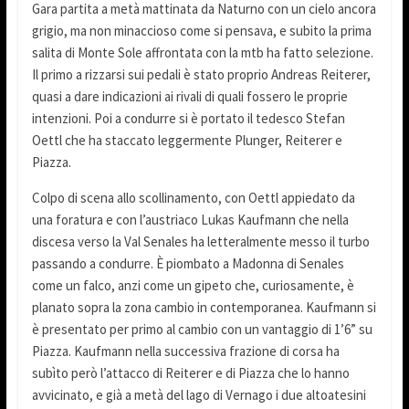
Gara partita a metà mattinata da Naturno con un cielo ancora
grigio, ma non minaccioso come si pensava, e subito la prima
salita di Monte Sole affrontata con la mtb ha fatto selezione.
Il primo a rizzarsi sui pedali è stato proprio Andreas Reiterer,
quasi a dare indicazioni ai rivali di quali fossero le proprie
intenzioni. Poi a condurre si è portato il tedesco Stefan
Oettl che ha staccato leggermente Plunger, Reiterer e
Piazza.
Colpo di scena allo scollinamento, con Oettl appiedato da
una foratura e con l’austriaco Lukas Kaufmann che nella
discesa verso la Val Senales ha letteralmente messo il turbo
passando a condurre. È piombato a Madonna di Senales
come un falco, anzi come un gipeto che, curiosamente, è
planato sopra la zona cambio in contemporanea. Kaufmann si
è presentato per primo al cambio con un vantaggio di 1’6” su
Piazza. Kaufmann nella successiva frazione di corsa ha
subìto però l’attacco di Reiterer e di Piazza che lo hanno
avvicinato, e già a metà del lago di Vernago i due altoatesini