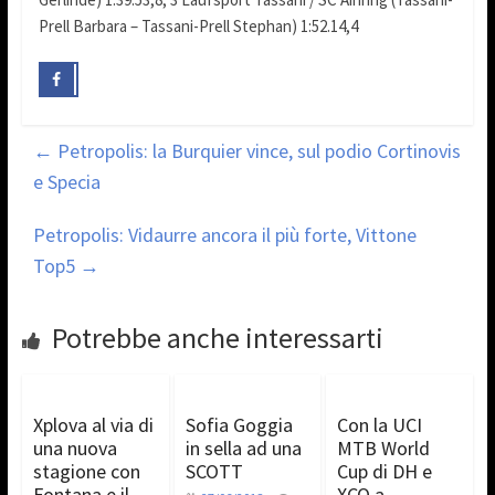
Prell Barbara – Tassani-Prell Stephan) 1:52.14,4
←
Petropolis: la Burquier vince, sul podio Cortinovis
e Specia
Petropolis: Vidaurre ancora il più forte, Vittone
Top5
→
Potrebbe anche interessarti
Xplova al via di
Sofia Goggia
Con la UCI
una nuova
in sella ad una
MTB World
stagione con
SCOTT
Cup di DH e
Fontana e il
XCO a