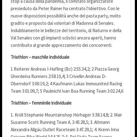
stop a causa della pandemia, il comitato organizzatore
presieduto da Peter Rainer ha centrato l’obiettivo. Con le
nuove disposizioni possibilità anche del pasta party, molto
gradito e proposto dai volontari di Madonna di Senales.
Indubbiamente le bellezze del territorio, di Naturno e della
Val Senales con gli impianti sciistici ancora aperti, hanno
contribuito al grande apprezzamento dei concorrenti.
Triathlon – maschile individuale
1 Reiterer Andreas I-Hafling (Bz) 2:55.34,2; 2 Piazza Georg
Gherdeina Runners 2:58.10,4; 3 Crivellin Andreas D-
Oberndorf 3:00.19,2; 4 Kaufmann Lukas Immounited Racing
Team 3:01.09,7; 5 Paulmichl Ivan Boa Running Team 3:02.24,6
Triathlon – femminile individuale
1. Kröll Stephanie Mountainshop Hörhager 3:38.14,8; 2. Mair
Susanne Scott Running Team A. 3:43.28,5; 3. Altmann
Alexandra Allgäu Outlet Raceteam 3:47.29,1; 4. Krenn Irina
Goisern Bike World 3:54.25,7; 5. Pol Giulia Team Scarpa