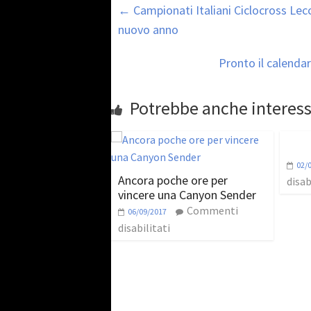
←
Campionati Italiani Ciclocross Lecc
nuovo anno
Pronto il calenda
Potrebbe anche interess
02/
Ancora poche ore per
disab
vincere una Canyon Sender
Commenti
06/09/2017
disabilitati