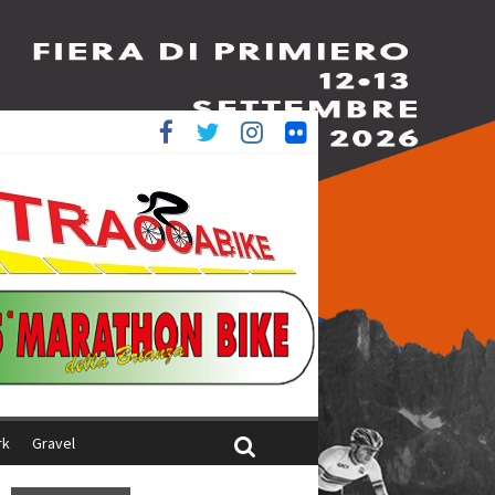
è 4^
iani
rk
Gravel