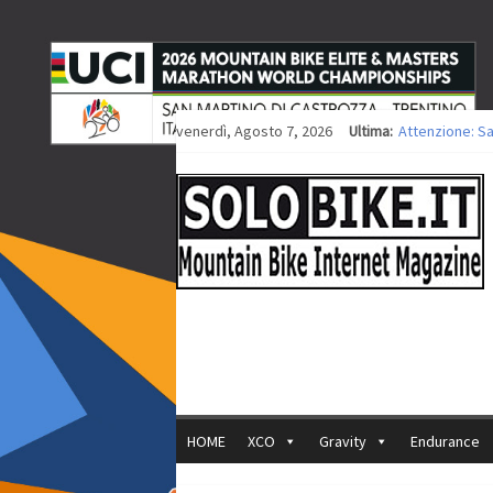
Europei MTB: i
venerdì, Agosto 7, 2026
Ultima:
Attenzione: S
Europei XCO: ti
Europei XCO: vi
35ª Marathon B
HOME
XCO
Gravity
Endurance