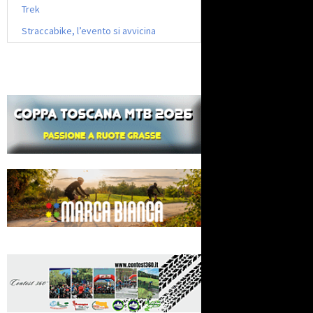
Trek
Straccabike, l’evento si avvicina