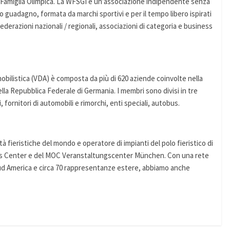
a Famiglia Olimpica. La WFSGI è un’associazione indipendente senza
io guadagno, formata da marchi sportivi e per il tempo libero ispirati
 federazioni nazionali / regionali, associazioni di categoria e business
bilistica (VDA) è composta da più di 620 aziende coinvolte nella
lla Repubblica Federale di Germania. I membri sono divisi in tre
, fornitori di automobili e rimorchi, enti speciali, autobus.
 fieristiche del mondo e operatore di impianti del polo fieristico di
ss Center e del MOC Veranstaltungscenter München. Con una rete
e Sud America e circa 70 rappresentanze estere, abbiamo anche