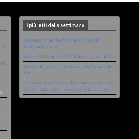
I più letti della settimana
A Montecoronaro festa per la chiusura del
è 4^
Romagna Bike Cup
Ranking UCI: Avondetto N.2. Berta e Corvi in Top10
n e
Procedono i lavori sul tracciato della Straccabike
2026
Eleonora Farina studia la Black Snake iridata: “Che
ricordi in Val di Sole… e ora sogno una medaglia”
6