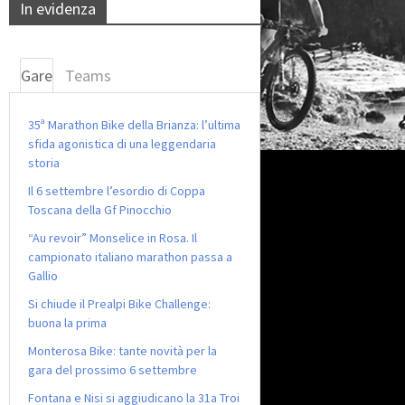
In evidenza
Gare
Teams
35ª Marathon Bike della Brianza: l’ultima
sfida agonistica di una leggendaria
storia
Il 6 settembre l’esordio di Coppa
Toscana della Gf Pinocchio
“Au revoir” Monselice in Rosa. Il
campionato italiano marathon passa a
Gallio
Si chiude il Prealpi Bike Challenge:
buona la prima
Monterosa Bike: tante novità per la
gara del prossimo 6 settembre
Fontana e Nisi si aggiudicano la 31a Troi