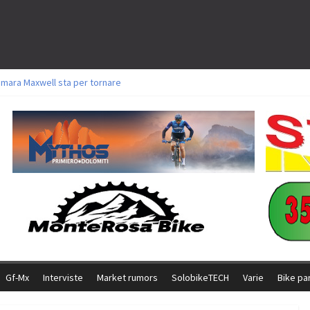
l Team Relay firma il secondo argento azzurro a Monteceneri
amara Maxwell sta per tornare
toli a Aldridge, Frei e Hutter. Argento per Zanotti tra gli Elite. Corvi fora ed 
ttorie per Ghibaudo, Grossmann e Gallis. Signorelli 5^ la migliore tra gli ital
ike della Brianza: l’ultima sfida agonistica di una leggendaria storia
Gf-Mx
Interviste
Market rumors
SolobikeTECH
Varie
Bike pa