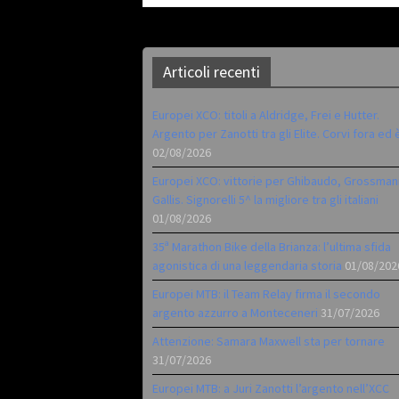
Articoli recenti
Europei XCO: titoli a Aldridge, Frei e Hutter.
Argento per Zanotti tra gli Elite. Corvi fora ed 
02/08/2026
Europei XCO: vittorie per Ghibaudo, Grossman
Gallis. Signorelli 5^ la migliore tra gli italiani
01/08/2026
35ª Marathon Bike della Brianza: l’ultima sfida
agonistica di una leggendaria storia
01/08/202
Europei MTB: il Team Relay firma il secondo
argento azzurro a Monteceneri
31/07/2026
Attenzione: Samara Maxwell sta per tornare
31/07/2026
Europei MTB: a Juri Zanotti l’argento nell’XCC