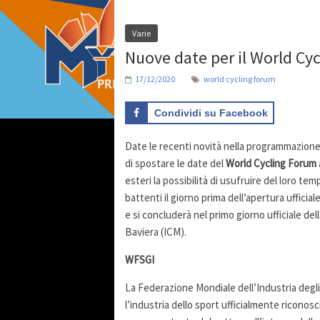
Varie
Nuove date per il World Cy
17/12/2020
world cycling forum
Condividi su Facebook
Date le recenti novità nella programmazione 
di spostare le date del
World Cycling Forum
esteri la possibilità di usufruire del loro tem
battenti il giorno prima dell’apertura ufficial
e si concluderà nel primo giorno ufficiale d
Baviera (ICM).
WFSGI
La Federazione Mondiale dell’Industria degli
l’industria dello sport ufficialmente ricono