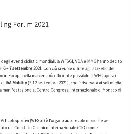
cling Forum 2021
degli eventi ciclistici mondiali, la WFSGI, VDA e MMG hanno deciso
al
6 – 7 settembre 2021
. Con ciò si vuole offrire agli stakeholder
po in Europa nella maniera più efficiente possibile. Il WFC aprirà i
e di
IAA Mobility
(7-12 settembre 2021), che è riservata ai soli media,
ella manifestazione al Centro Congressi Internazionale di Monaco di
 Articoli Sportivi (WFSGI) è l’organo autorevole mondiale per
sciuto dal Comitato Olimpico Internazionale (CIO) come