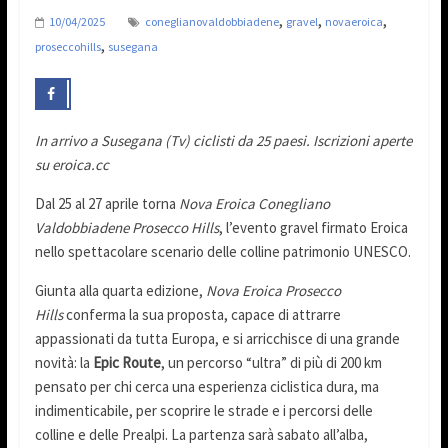
,
,
,
10/04/2025
coneglianovaldobbiadene
gravel
novaeroica
,
proseccohills
susegana
In arrivo a Susegana (Tv) ciclisti da 25 paesi. Iscrizioni aperte
su eroica.cc
Dal 25 al 27 aprile torna
Nova Eroica Conegliano
Valdobbiadene Prosecco Hills
, l’evento gravel firmato Eroica
nello spettacolare scenario delle colline patrimonio UNESCO.
Giunta alla quarta edizione,
Nova Eroica Prosecco
Hills
conferma la sua proposta, capace di attrarre
appassionati da tutta Europa, e si arricchisce di una grande
novità: la
Epic Route
, un percorso “ultra” di più di 200 km
pensato per chi cerca una esperienza ciclistica dura, ma
indimenticabile, per scoprire le strade e i percorsi delle
colline e delle Prealpi. La partenza sarà sabato all’alba,