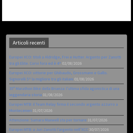
Articoli recenti
Europei XCO: titoli a Aldridge, Frei e Hutter. Argento per Zanotti
tra gli Elite. Corvi fora ed è 4^
02/08/2026
Europei XCO: vittorie per Ghibaudo, Grossmann e Gallis.
Signorelli 5^ la migliore tra gli italiani
01/08/2026
35ª Marathon Bike della Brianza: l’ultima sfida agonistica di una
leggendaria storia
01/08/2026
Europei MTB: il Team Relay firma il secondo argento azzurro a
Monteceneri
31/07/2026
Attenzione: Samara Maxwell sta per tornare
31/07/2026
Europei MTB: a Juri Zanotti l’argento nell’XCC
30/07/2026