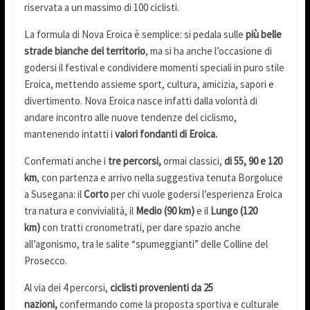
riservata a un massimo di 100 ciclisti.
La formula di Nova Eroica è semplice: si pedala sulle
più belle
strade bianche del territorio
, ma si ha anche l’occasione di
godersi il festival e condividere momenti speciali in puro stile
Eroica, mettendo assieme sport, cultura, amicizia, sapori e
divertimento. Nova Eroica nasce infatti dalla volontà di
andare incontro alle nuove tendenze del ciclismo,
mantenendo intatti i
valori fondanti di Eroica.
Confermati anche i
tre percorsi,
ormai classici,
di 55, 90 e 120
km
, con partenza e arrivo nella suggestiva tenuta Borgoluce
a Susegana: il
Corto
per chi vuole godersi l’esperienza Eroica
tra natura e convivialità, il
Medio (90 km)
e il
Lungo (120
km)
con tratti cronometrati, per dare spazio anche
all’agonismo, tra le salite “spumeggianti” delle Colline del
Prosecco.
Al via dei 4 percorsi,
ciclisti provenienti da 25
nazioni,
confermando come la proposta sportiva e culturale