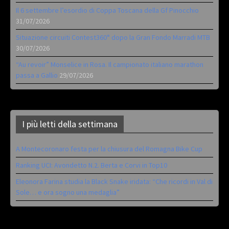
Il 6 settembre l’esordio di Coppa Toscana della Gf Pinocchio
31/07/2026
Situazione circuiti Contest360° dopo la Gran Fondo Marradi MTB
30/07/2026
“Au revoir” Monselice in Rosa. Il campionato italiano marathon
passa a Gallio
29/07/2026
I più letti della settimana
A Montecoronaro festa per la chiusura del Romagna Bike Cup
Ranking UCI: Avondetto N.2. Berta e Corvi in Top10
Eleonora Farina studia la Black Snake iridata: “Che ricordi in Val di
Sole… e ora sogno una medaglia”