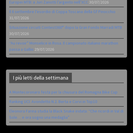
Europei MTB: a Juri Zanotti l’argento nell’XCC
30/07/2026
Il 6 settembre l’esordio di Coppa Toscana della Gf Pinocchio
31/07/2026
Situazione circuiti Contest360° dopo la Gran Fondo Marradi MTB
30/07/2026
“Au revoir” Monselice in Rosa. Il campionato italiano marathon
passa a Gallio
29/07/2026
I più letti della settimana
A Montecoronaro festa per la chiusura del Romagna Bike Cup
Ranking UCI: Avondetto N.2. Berta e Corvi in Top10
Eleonora Farina studia la Black Snake iridata: “Che ricordi in Val di
Sole… e ora sogno una medaglia”