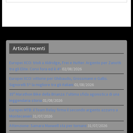
Articoli recenti
Europei XCO: titoli a Aldridge, Frei e Hutter. Argento per Zanotti
tra gli Elite. Corvi fora ed è 4^
02/08/2026
Europei XCO: vittorie per Ghibaudo, Grossmann e Gallis.
Signorelli 5^ la migliore tra gli italiani
01/08/2026
35ª Marathon Bike della Brianza: l’ultima sfida agonistica di una
leggendaria storia
01/08/2026
Europei MTB: il Team Relay firma il secondo argento azzurro a
Monteceneri
31/07/2026
Attenzione: Samara Maxwell sta per tornare
31/07/2026