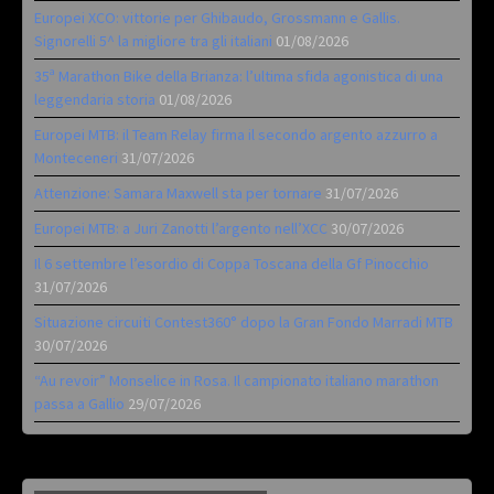
Europei XCO: vittorie per Ghibaudo, Grossmann e Gallis.
Signorelli 5^ la migliore tra gli italiani
01/08/2026
35ª Marathon Bike della Brianza: l’ultima sfida agonistica di una
leggendaria storia
01/08/2026
Europei MTB: il Team Relay firma il secondo argento azzurro a
Monteceneri
31/07/2026
Attenzione: Samara Maxwell sta per tornare
31/07/2026
Europei MTB: a Juri Zanotti l’argento nell’XCC
30/07/2026
Il 6 settembre l’esordio di Coppa Toscana della Gf Pinocchio
31/07/2026
Situazione circuiti Contest360° dopo la Gran Fondo Marradi MTB
30/07/2026
“Au revoir” Monselice in Rosa. Il campionato italiano marathon
passa a Gallio
29/07/2026