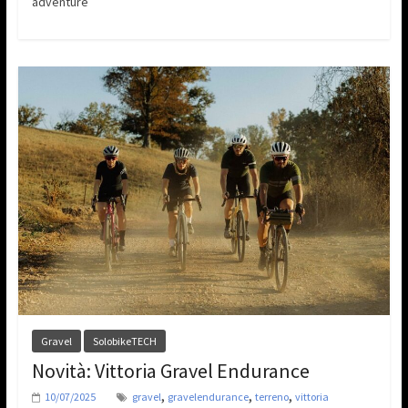
adventure
Gravel
SolobikeTECH
Novità: Vittoria Gravel Endurance
,
,
,
10/07/2025
gravel
gravelendurance
terreno
vittoria