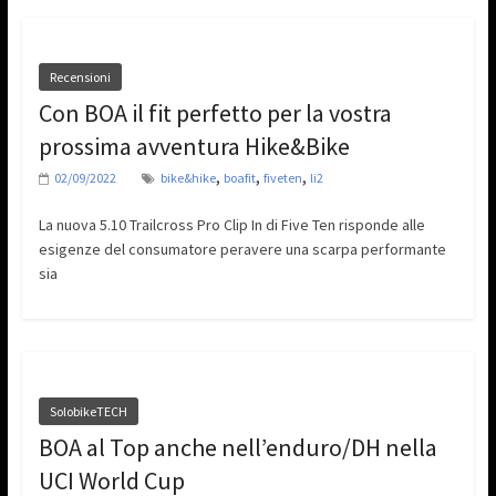
Recensioni
Con BOA il fit perfetto per la vostra
prossima avventura Hike&Bike
,
,
,
02/09/2022
bike&hike
boafit
fiveten
li2
La nuova 5.10 Trailcross Pro Clip In di Five Ten risponde alle
esigenze del consumatore peravere una scarpa performante
sia
SolobikeTECH
BOA al Top anche nell’enduro/DH nella
UCI World Cup