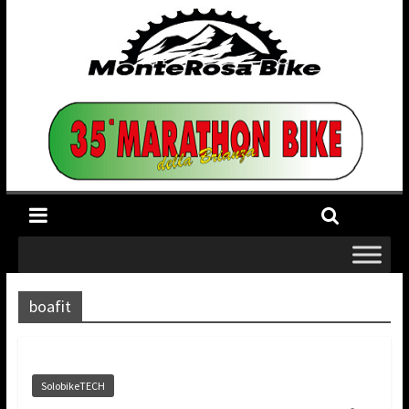
boafit
SolobikeTECH