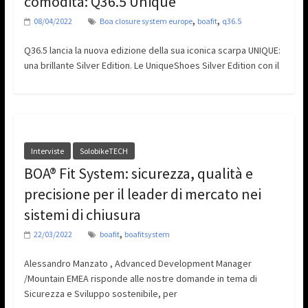
comodità: Q36.5 Unique
,
,
08/04/2022
Boa closure system europe
boafit
q36.5
Q36.5 lancia la nuova edizione della sua iconica scarpa UNIQUE:
una brillante Silver Edition. Le UniqueShoes Silver Edition con il
Interviste
SolobikeTECH
BOA® Fit System: sicurezza, qualità e
precisione per il leader di mercato nei
sistemi di chiusura
,
22/03/2022
boafit
boafitsystem
Alessandro Manzato , Advanced Development Manager
/Mountain EMEA risponde alle nostre domande in tema di
Sicurezza e Sviluppo sostenibile, per