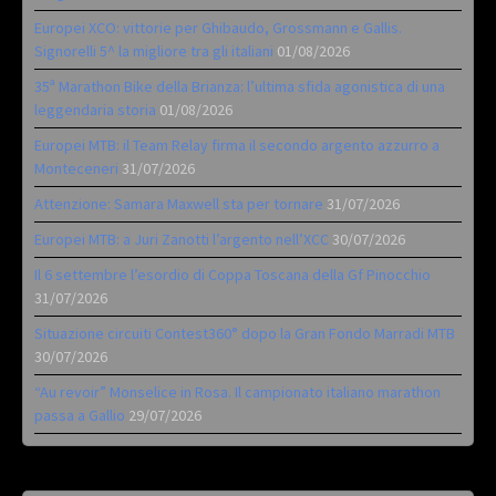
Europei XCO: vittorie per Ghibaudo, Grossmann e Gallis.
Signorelli 5^ la migliore tra gli italiani
01/08/2026
35ª Marathon Bike della Brianza: l’ultima sfida agonistica di una
leggendaria storia
01/08/2026
Europei MTB: il Team Relay firma il secondo argento azzurro a
Monteceneri
31/07/2026
Attenzione: Samara Maxwell sta per tornare
31/07/2026
Europei MTB: a Juri Zanotti l’argento nell’XCC
30/07/2026
Il 6 settembre l’esordio di Coppa Toscana della Gf Pinocchio
31/07/2026
Situazione circuiti Contest360° dopo la Gran Fondo Marradi MTB
30/07/2026
“Au revoir” Monselice in Rosa. Il campionato italiano marathon
passa a Gallio
29/07/2026