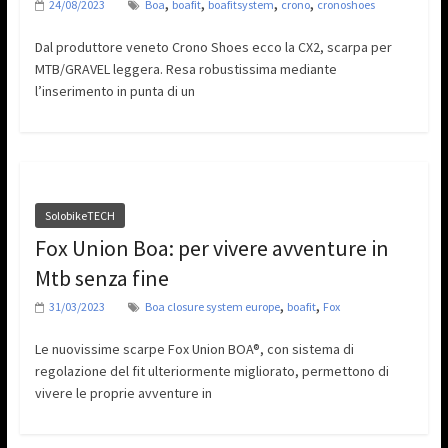
,
,
,
,
24/08/2023
Boa
boafit
boafitsystem
crono
cronoshoes
Dal produttore veneto Crono Shoes ecco la CX2, scarpa per
MTB/GRAVEL leggera. Resa robustissima mediante
l’inserimento in punta di un
SolobikeTECH
Fox Union Boa: per vivere avventure in
Mtb senza fine
,
,
31/03/2023
Boa closure system europe
boafit
Fox
Le nuovissime scarpe Fox Union BOA®, con sistema di
regolazione del fit ulteriormente migliorato, permettono di
vivere le proprie avventure in