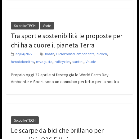
SolobikeTECH
Varie
Tra sport e sostenibilità le proposte per
chi ha a cuore il pianeta Terra
,
,
,
22/04/2022
boafit
CicloPromoComponents
eleven
,
,
,
,
herodolomites
mvagusta
ruffcycles
santini
Vaude
Proprio oggi 22 aprile si festeggia lo World Earth Day.
Ambiente e Sport sono un connubio perfetto per la nostra
SolobikeTECH
Le scarpe da bici che brillano per