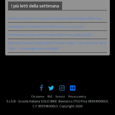
I più letti della settimana
A Montecoronaro festa per la chiusura del Romagna Bike Cup
Ranking UCI: Avondetto N.2. Berta e Corvi in Top10
Procedono i lavori sul tracciato della Straccabike 2026
Eleonora Farina studia la Black Snake iridata: “Che ricordi in Val di
Sole… e ora sogno una medaglia”
Chi siamo
RSS
Scrivici
Privacy policy
S.I.S.B - Scuola Italiana SOLO BIKE. Beinasco (TO) P.Iva 08934930010.
C.f. 95559830013. Copyright 2020