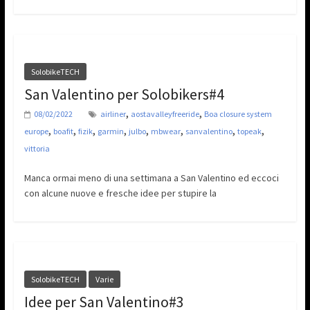
SolobikeTECH
San Valentino per Solobikers#4
,
,
08/02/2022
airliner
aostavalleyfreeride
Boa closure system
,
,
,
,
,
,
,
,
europe
boafit
fizik
garmin
julbo
mbwear
sanvalentino
topeak
vittoria
Manca ormai meno di una settimana a San Valentino ed eccoci
con alcune nuove e fresche idee per stupire la
SolobikeTECH
Varie
Idee per San Valentino#3