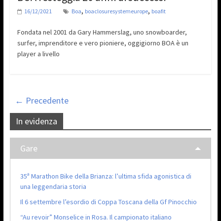
,
,
16/12/2021
Boa
boaclosuresystemeurope
boafit
Fondata nel 2001 da Gary Hammerslag, uno snowboarder,
surfer, imprenditore e vero pioniere, oggigiorno BOA è un
player a livello
← Precedente
In evidenza
Gare
35ª Marathon Bike della Brianza: l’ultima sfida agonistica di
una leggendaria storia
Il 6 settembre l’esordio di Coppa Toscana della Gf Pinocchio
“Au revoir” Monselice in Rosa. Il campionato italiano