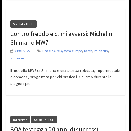
SolobikeTECH
Contro freddo e climi avversi: Michelin
Shimano MW7
,
,
,
04/01/2022
Boa closure system europe
boafit
michelin
shimano
Il modello MW7 di Shimano è una scarpa robusta, impermeabile
e comoda, progettata per chi pratica il ciclismo durante le
stagioni più
Interviste
SolobikeTECH
BOA festeggia 20 anni di successi