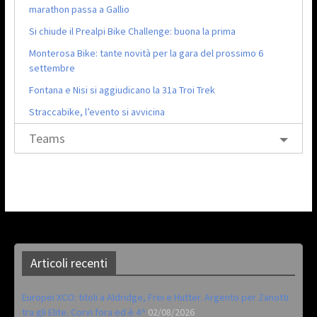
marathon passa a Gallio
Si chiude il Prealpi Bike Challenge: buona la prima
Monterosa Bike: tante novità per la gara del prossimo 6
settembre
Fontana e Nisi si aggiudicano la 31a Troi Trek
Straccabike, l’evento si avvicina
Teams
Articoli recenti
Europei XCO: titoli a Aldridge, Frei e Hutter. Argento per Zanotti
tra gli Elite. Corvi fora ed è 4^
02/08/2026