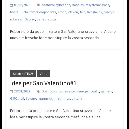
,
,
03/02/2022
aostavalleyfreeride
boaclosuresystemeurope
,
,
,
,
,
,
,
boafit
CicloPromoComponents
crono
eleven
five
fivegloves
maloja
,
,
mbwear
Osprey
valle d'aosta
Febbraio è da poco iniziato e San Valentino si avvicina. Alcune
nuove e fresche idee per stupire la vostra seconda
SolobikeTECH
Varie
Idee per San Valentino#1
,
,
,
,
28/01/2022
Boa
Boa closure system europe
boafit
garmin
,
,
,
,
,
,
GIRO
lb9
livigno
mammut
met
mips
vittoria
Febbraio sta per iniziare e San Valentino si avvicina. Alcune
idee per stupire la vostra seconda metà, che sia una