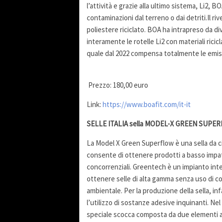
l’attività e grazie alla ultimo sistema, Li2, 
contaminazioni dal terreno o dai detriti.Il r
poliestere riciclato. BOA ha intrapreso da d
interamente le rotelle Li2 con materiali ricic
quale dal 2022 compensa totalmente le emis
Prezzo: 180,00 euro
Link:
https://www.boafit.com/it-it
SELLE ITALIA sella MODEL-X GREEN SUPE
La Model X Green Superflow è una sella da ci
consente di ottenere prodotti a basso impatt
concorrenziali. Greentech è un impianto inte
ottenere selle di alta gamma senza uso di co
ambientale. Per la produzione della sella, 
l’utilizzo di sostanze adesive inquinanti. Ne
speciale scocca composta da due elementi a d