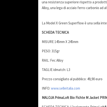
una resistenza superiore rispetto a prodotti 
Alloy, una lega di acciaio ferro-carbonio ad al
La Model X Green Superflow è una sella inte
SCHEDA TECNICA
MISURE 145mm X 245mm
PESO: 315gr
RAIL: Fec Alloy
TAGLIE idmatch: L3
Prezzo consigliato al pubblico: 49,90 euro
INFO:
www.selleitalia.com
MALOJA PrimaLoft Bio Fichte M Jacket
PRI
SCHEDA TECNICA: L’isolamento PrimaLoft® Bio™