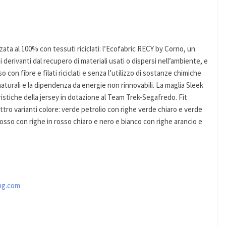
ata al 100% con tessuti riciclati: l’Ecofabric RECY by Corno, un
i derivanti dal recupero di materiali usati o dispersi nell’ambiente, e
so con fibre e filati riciclati e senza l’utilizzo di sostanze chimiche
naturali e la dipendenza da energie non rinnovabili. La maglia Sleek
ristiche della jersey in dotazione al Team Trek-Segafredo. Fit
ttro varianti colore: verde petrolio con righe verde chiaro e verde
 rosso con righe in rosso chiaro e nero e bianco con righe arancio e
ng.com