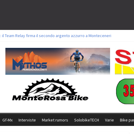
: il Team Relay firma il secondo argento azzurro a Monteceneri
lavori sul tracciato della Straccabike 2026
titoli a Aldridge, Frei e Hutter. Argento per Zanotti tra gli Elite. Corvi fora 
 vittorie per Ghibaudo, Grossmann e Gallis. Signorelli 5^ la migliore tra gli it
 Bike della Brianza: l’ultima sfida agonistica di una leggendaria storia
Gf-Mx
Interviste
Market rumors
SolobikeTECH
Varie
Bike pa