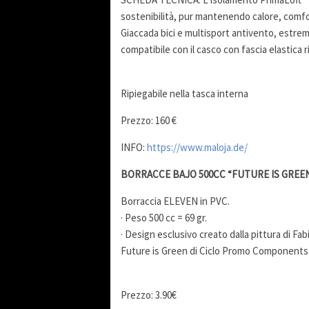
sostenibilità, pur mantenendo calore, comfo
Giaccada bici e multisport antivento, estr
compatibile con il casco con fascia elastica 
Ripiegabile nella tasca interna
Prezzo: 160 €
INFO:
https://www.maloja.de/
BORRACCE BAJO 500CC “FUTURE IS GREE
Borraccia ELEVEN in PVC.
· Peso 500 cc = 69 gr.
· Design esclusivo creato dalla pittura di Fa
Future is Green di Ciclo Promo Components
Prezzo: 3.90€