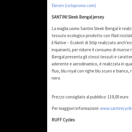
Eleven (ciclopromo.com)
SANTINI Sleek Bengal jersey
La maglia uomo Santini Sleek Bengal è realizz
tessuto ecologico prodotto con filati riciclat
il Native – Ecoknit di Sitip realizzato anch’es
inquinanti, per ridurre il consumo di risorse 
Bengal presenta gli stessi tessuti e caratte
aderente e aerodinamico, è realizzata in qua
fluo, blu royal con righe blu scuro e bianco,
nero.
Prezzo consigliato al pubblico: 119,00 euro
Per maggiori informazioni:
www.santinicycli
RUFF Cycles