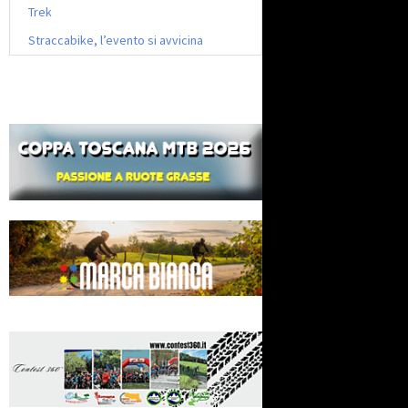
Trek
Straccabike, l’evento si avvicina