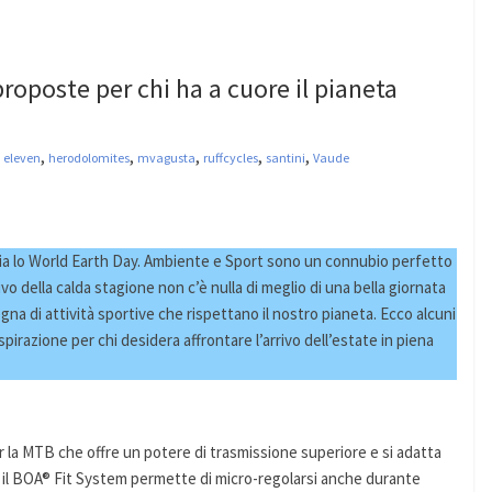
 proposte per chi ha a cuore il pianeta
,
,
,
,
,
,
eleven
herodolomites
mvagusta
ruffcycles
santini
Vaude
ggia lo World Earth Day. Ambiente e Sport sono un connubio perfetto
rivo della calda stagione non c’è nulla di meglio di una bella giornata
segna di attività sportive che rispettano il nostro pianeta. Ecco alcuni
irazione per chi desidera affrontare l’arrivo dell’estate in piena
 la MTB che offre un potere di trasmissione superiore e si adatta
 il BOA® Fit System
permette di micro-regolarsi anche durante