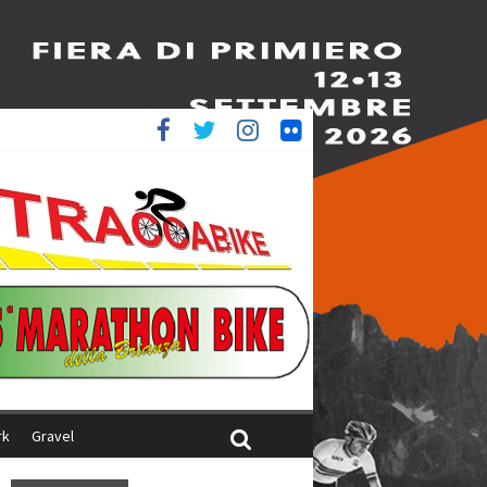
ed è 4^
aliani
rk
Gravel