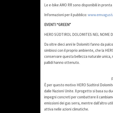
Le e-bike AMO RR sono disponibili in pronta
Informazioni per il pubblico:
www.emvagust
EVENTI “GREEN”
HERO SÜDTIROL DOLOMITES NEL NOME D
Da oltre dieci anni le Dolomiti fanno da pal
simbiosi con il proprio ambiente, che la HER
conservare questa bellezza naturale unica, 
pallidi hanno ottenuto.
P
È per questo motivo HERO Südtirol Dolomites 
dalle Nazioni Unite. Il progetto si basa su du
impegni concreti per combattere il cambiame
emissioni dei gas serra, mentre dall’altro u
attiva nelle azioni climatiche.