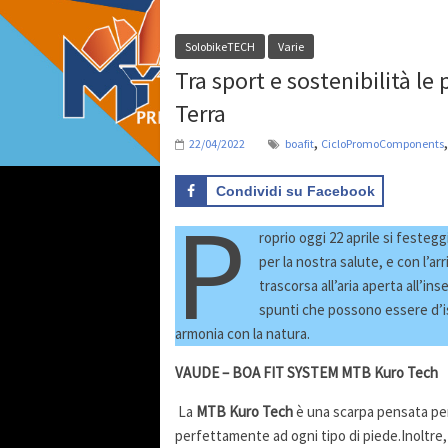
SolobikeTECH
Varie
Tra sport e sostenibilità le
Terra
,
22/04/2022
boafit
CicloPromoComponents
Condividi su Facebook
P
roprio oggi 22 aprile si feste
per la nostra salute, e con l’ar
trascorsa all’aria aperta all’in
spunti che possono essere d’isp
armonia con la natura.
VAUDE – BOA FIT SYSTEM MTB Kuro Tech
La
MTB Kuro Tech
è una scarpa pensata per
perfettamente ad ogni tipo di piede.Inoltre,