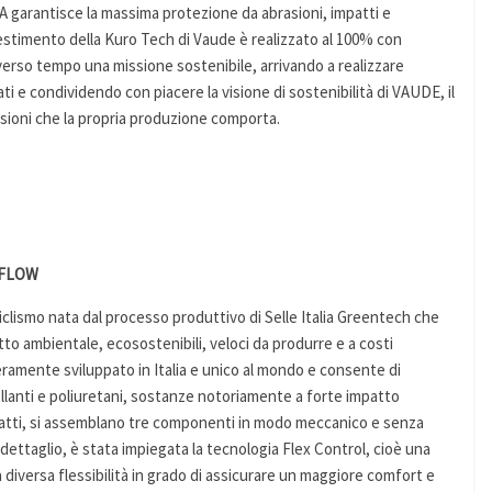
BOA garantisce la massima protezione da abrasioni, impatti e
ivestimento della Kuro Tech di Vaude è realizzato al 100% con
iverso tempo una missione sostenibile, arrivando a realizzare
lati e condividendo con piacere la visione di sostenibilità di VAUDE, il
sioni che la propria produzione comporta.
RFLOW
clismo nata dal processo produttivo di Selle Italia Greentech che
o ambientale, ecosostenibili, veloci da produrre e a costi
ramente sviluppato in Italia e unico al mondo e consente di
llanti e poliuretani, sostanze notoriamente a forte impatto
infatti, si assemblano tre componenti in modo meccanico e senza
l dettaglio, è stata impiegata la tecnologia Flex Control, cioè una
iversa flessibilità in grado di assicurare un maggiore comfort e