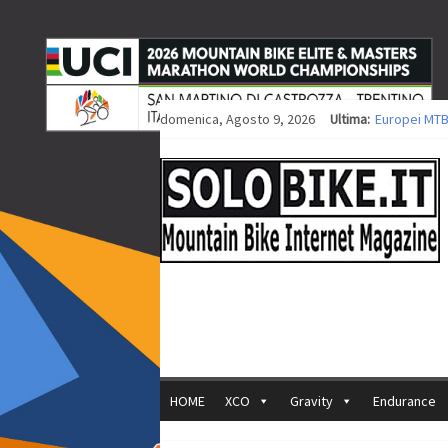
domenica, Agosto 9, 2026
Ultima:
Europei MTB
Procedono i 
Europei XCO: 
Europei XCO:
35ª Marathon
HOME
XCO
Gravity
Endurance