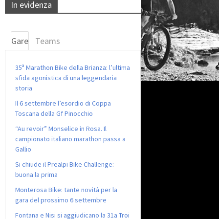
In evidenza
Gare
Teams
35ª Marathon Bike della Brianza: l’ultima
sfida agonistica di una leggendaria
storia
Il 6 settembre l’esordio di Coppa
Toscana della Gf Pinocchio
“Au revoir” Monselice in Rosa. Il
campionato italiano marathon passa a
Gallio
Si chiude il Prealpi Bike Challenge:
buona la prima
Monterosa Bike: tante novità per la
gara del prossimo 6 settembre
Fontana e Nisi si aggiudicano la 31a Troi