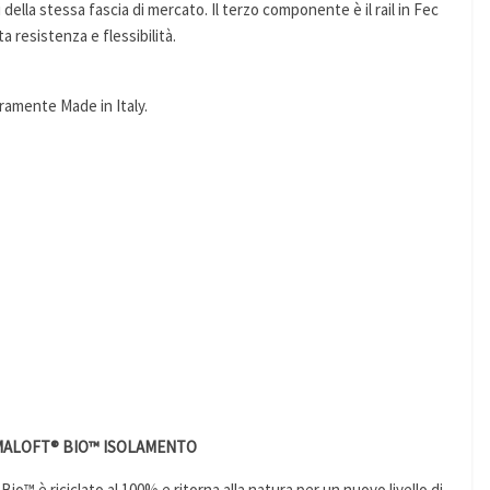
della stessa fascia di mercato. Il terzo componente è il rail in Fec
ta resistenza e flessibilità.
ramente Made in Italy.
MALOFT® BIO™ ISOLAMENTO
 è riciclato al 100% e ritorna alla natura per un nuovo livello di