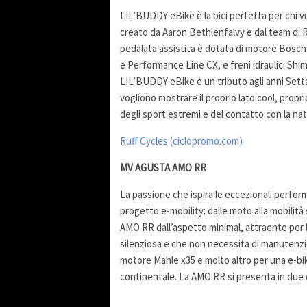
LIL’BUDDY eBike è la bici perfetta per chi v
creato da Aaron Bethlenfalvy e dal team di R
pedalata assistita è dotata di motore Bosch 
e Performance Line CX, e freni idraulici Shi
LIL’BUDDY eBike è un tributo agli anni Sett
vogliono mostrare il proprio lato cool, prop
degli sport estremi e del contatto con la nat
Ruff Cycles (ciclopromo.com)
MV AGUSTA AMO RR
La passione che ispira le eccezionali perfo
progetto e-mobility: dalle moto alla mobilità
AMO RR dall’aspetto minimal, attraente per la 
silenziosa e che non necessita di manutenzion
motore Mahle x35 e molto altro per una e-bi
continentale. La AMO RR si presenta in due co