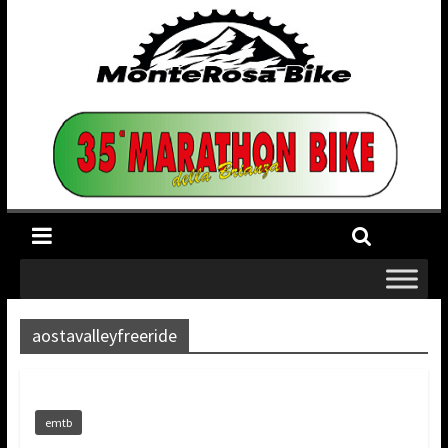
aostavalleyfreeride
emtb