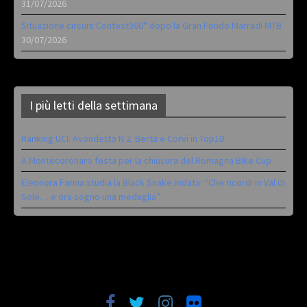
31/07/2026
Situazione circuiti Contest360° dopo la Gran Fondo Marradi MTB
30/07/2026
I più letti della settimana
Ranking UCI: Avondetto N.2. Berta e Corvi in Top10
A Montecoronaro festa per la chiusura del Romagna Bike Cup
Eleonora Farina studia la Black Snake iridata: “Che ricordi in Val di
Sole… e ora sogno una medaglia”