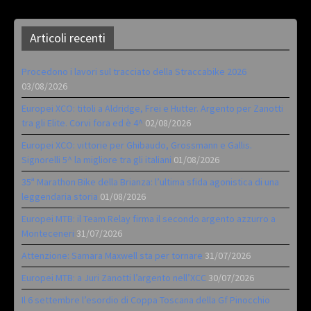
Articoli recenti
Procedono i lavori sul tracciato della Straccabike 2026
03/08/2026
Europei XCO: titoli a Aldridge, Frei e Hutter. Argento per Zanotti
tra gli Elite. Corvi fora ed è 4^
02/08/2026
Europei XCO: vittorie per Ghibaudo, Grossmann e Gallis.
Signorelli 5^ la migliore tra gli italiani
01/08/2026
35ª Marathon Bike della Brianza: l’ultima sfida agonistica di una
leggendaria storia
01/08/2026
Europei MTB: il Team Relay firma il secondo argento azzurro a
Monteceneri
31/07/2026
Attenzione: Samara Maxwell sta per tornare
31/07/2026
Europei MTB: a Juri Zanotti l’argento nell’XCC
30/07/2026
Il 6 settembre l’esordio di Coppa Toscana della Gf Pinocchio