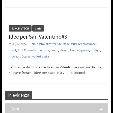
SolobikeTECH
Varie
Idee per San Valentino#3
,
,
03/02/2022
aostavalleyfreeride
boaclosuresystemeurope
,
,
,
,
,
,
,
boafit
CicloPromoComponents
crono
eleven
five
fivegloves
maloja
,
,
mbwear
Osprey
valle d'aosta
Febbraio è da poco iniziato e San Valentino si avvicina. Alcune
nuove e fresche idee per stupire la vostra seconda
In evidenza
Gare