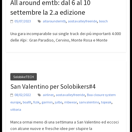
All around emtb: dal 6 al 10
settembre la 2.a edizione
,
,
05/07/2023
allaroundemtb
aostavalleyfreeride
bosch
Una gara incomparabile sui single track dei più importanti 4.000
delle Alpi : Gran Paradiso, Cervino, Monte Rosa e Monte
SolobikeTECH
San Valentino per Solobikers#4
,
,
08/02/2022
airliner
aostavalleyfreeride
Boa closure system
,
,
,
,
,
,
,
,
europe
boafit
fizik
garmin
julbo
mbwear
sanvalentino
topeak
vittoria
Manca ormai meno di una settimana a San Valentino ed eccoci
con alcune nuove e fresche idee per stupire la