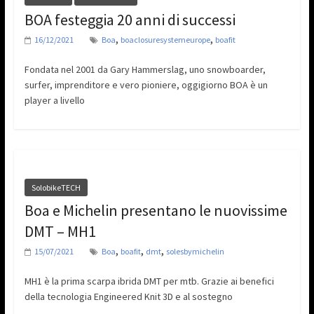
BOA festeggia 20 anni di successi
,
,
16/12/2021
Boa
boaclosuresystemeurope
boafit
Fondata nel 2001 da Gary Hammerslag, uno snowboarder,
surfer, imprenditore e vero pioniere, oggigiorno BOA è un
player a livello
SolobikeTECH
Boa e Michelin presentano le nuovissime
DMT – MH1
,
,
,
15/07/2021
Boa
boafit
dmt
solesbymichelin
MH1 è la prima scarpa ibrida DMT per mtb. Grazie ai benefici
della tecnologia Engineered Knit 3D e al sostegno