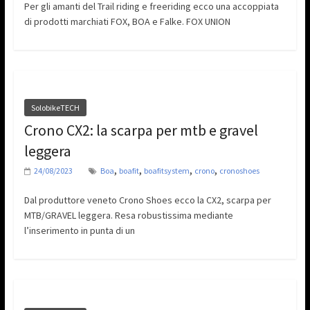
Per gli amanti del Trail riding e freeriding ecco una accoppiata
di prodotti marchiati FOX, BOA e Falke. FOX UNION
SolobikeTECH
Crono CX2: la scarpa per mtb e gravel
leggera
,
,
,
,
24/08/2023
Boa
boafit
boafitsystem
crono
cronoshoes
Dal produttore veneto Crono Shoes ecco la CX2, scarpa per
MTB/GRAVEL leggera. Resa robustissima mediante
l’inserimento in punta di un