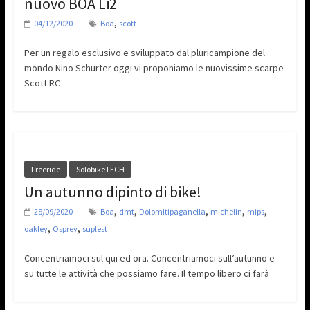
nuovo BOA Li2
,
04/12/2020
Boa
scott
Per un regalo esclusivo e sviluppato dal pluricampione del
mondo Nino Schurter oggi vi proponiamo le nuovissime scarpe
Scott RC
Freeride
SolobikeTECH
Un autunno dipinto di bike!
,
,
,
,
,
28/09/2020
Boa
dmt
Dolomitipaganella
michelin
mips
,
,
oakley
Osprey
suplest
Concentriamoci sul qui ed ora. Concentriamoci sull’autunno e
su tutte le attività che possiamo fare. Il tempo libero ci farà