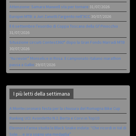
Attenzione: Samara Maxwell sta per tornare
31/07/2026
Europei MTB: a Juri Zanotti l’argento nell’XCC
30/07/2026
Il 6 settembre l’esordio di Coppa Toscana della Gf Pinocchio
31/07/2026
Situazione circuiti Contest360° dopo la Gran Fondo Marradi MTB
30/07/2026
“Au revoir” Monselice in Rosa. Il campionato italiano marathon
passa a Gallio
29/07/2026
I più letti della settimana
A Montecoronaro festa per la chiusura del Romagna Bike Cup
Ranking UCI: Avondetto N.2. Berta e Corvi in Top10
Eleonora Farina studia la Black Snake iridata: “Che ricordi in Val di
Sole… e ora sogno una medaglia”