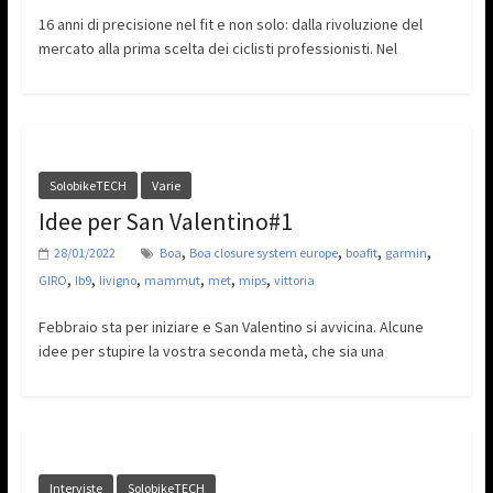
16 anni di precisione nel fit e non solo: dalla rivoluzione del
mercato alla prima scelta dei ciclisti professionisti. Nel
SolobikeTECH
Varie
Idee per San Valentino#1
,
,
,
,
28/01/2022
Boa
Boa closure system europe
boafit
garmin
,
,
,
,
,
,
GIRO
lb9
livigno
mammut
met
mips
vittoria
Febbraio sta per iniziare e San Valentino si avvicina. Alcune
idee per stupire la vostra seconda metà, che sia una
Interviste
SolobikeTECH