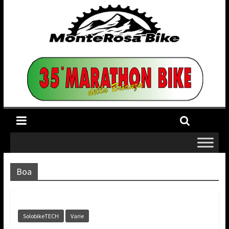
Boa
SolobikeTECH
Varie