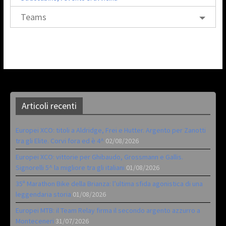
Teams
Articoli recenti
Europei XCO: titoli a Aldridge, Frei e Hutter. Argento per Zanotti
tra gli Elite. Corvi fora ed è 4^
02/08/2026
Europei XCO: vittorie per Ghibaudo, Grossmann e Gallis.
Signorelli 5^ la migliore tra gli italiani
01/08/2026
35ª Marathon Bike della Brianza: l’ultima sfida agonistica di una
leggendaria storia
01/08/2026
Europei MTB: il Team Relay firma il secondo argento azzurro a
Monteceneri
31/07/2026