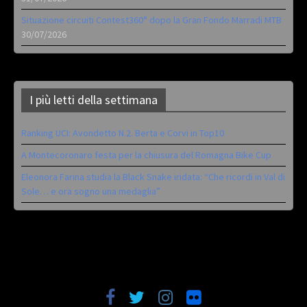
Situazione circuiti Contest360° dopo la Gran Fondo Marradi MTB
30/07/2026
I più letti della settimana
Ranking UCI: Avondetto N.2. Berta e Corvi in Top10
A Montecoronaro festa per la chiusura del Romagna Bike Cup
Eleonora Farina studia la Black Snake iridata: “Che ricordi in Val di
Sole… e ora sogno una medaglia”