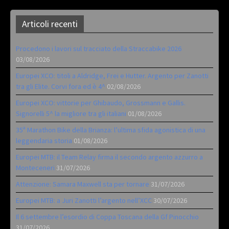
Articoli recenti
Procedono i lavori sul tracciato della Straccabike 2026
03/08/2026
Europei XCO: titoli a Aldridge, Frei e Hutter. Argento per Zanotti
tra gli Elite. Corvi fora ed è 4^
02/08/2026
Europei XCO: vittorie per Ghibaudo, Grossmann e Gallis.
Signorelli 5^ la migliore tra gli italiani
01/08/2026
35ª Marathon Bike della Brianza: l’ultima sfida agonistica di una
leggendaria storia
01/08/2026
Europei MTB: il Team Relay firma il secondo argento azzurro a
Monteceneri
31/07/2026
Attenzione: Samara Maxwell sta per tornare
31/07/2026
Europei MTB: a Juri Zanotti l’argento nell’XCC
30/07/2026
Il 6 settembre l’esordio di Coppa Toscana della Gf Pinocchio
31/07/2026