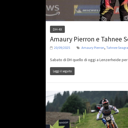
DH-4X
Amaury Pierron e Tahnee S
,
20/09/2025
Amaury Pierron
Tahnee Seagr
Sabato di DH quello di oggi a Lenzerheide per
Leggi il seguito