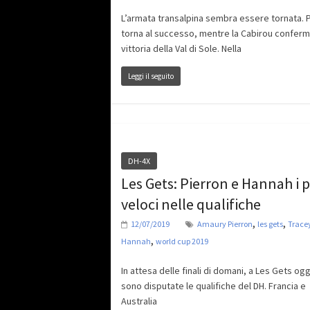
L’armata transalpina sembra essere tornata. 
torna al successo, mentre la Cabirou conferm
vittoria della Val di Sole. Nella
Leggi il seguito
DH-4X
Les Gets: Pierron e Hannah i p
veloci nelle qualifiche
,
,
12/07/2019
Amaury Pierron
les gets
Trace
,
Hannah
world cup 2019
In attesa delle finali di domani, a Les Gets ogg
sono disputate le qualifiche del DH. Francia e
Australia