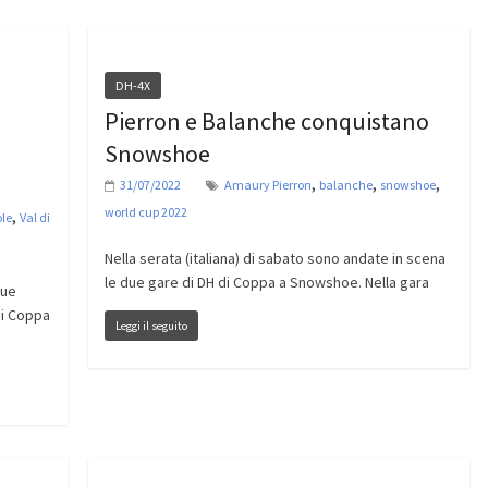
DH-4X
Pierron e Balanche conquistano
Snowshoe
,
,
,
31/07/2022
Amaury Pierron
balanche
snowshoe
world cup 2022
,
ole
Val di
Nella serata (italiana) di sabato sono andate in scena
le due gare di DH di Coppa a Snowshoe. Nella gara
due
di Coppa
Leggi il seguito