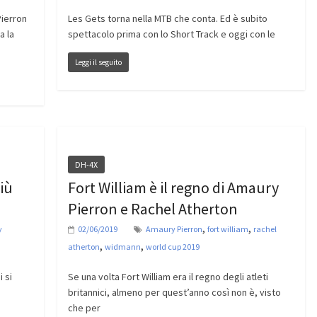
Pierron
Les Gets torna nella MTB che conta. Ed è subito
a la
spettacolo prima con lo Short Track e oggi con le
Leggi il seguito
DH-4X
iù
Fort William è il regno di Amaury
Pierron e Rachel Atherton
,
,
y
02/06/2019
Amaury Pierron
fort william
rachel
,
,
atherton
widmann
world cup 2019
i si
Se una volta Fort William era il regno degli atleti
britannici, almeno per quest’anno così non è, visto
che per