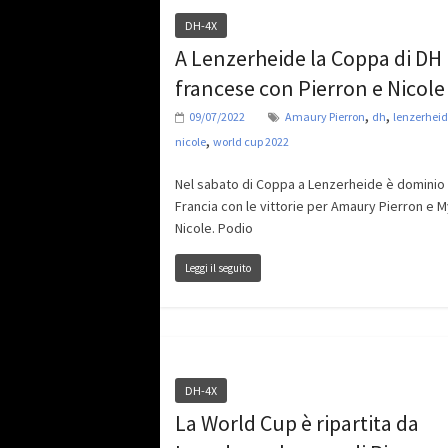
DH-4X
A Lenzerheide la Coppa di DH 
francese con Pierron e Nicole
,
,
09/07/2022
Amaury Pierron
dh
lenzerhei
,
nicole
world cup 2022
Nel sabato di Coppa a Lenzerheide è dominio 
Francia con le vittorie per Amaury Pierron e 
Nicole. Podio
Leggi il seguito
DH-4X
La World Cup è ripartita da