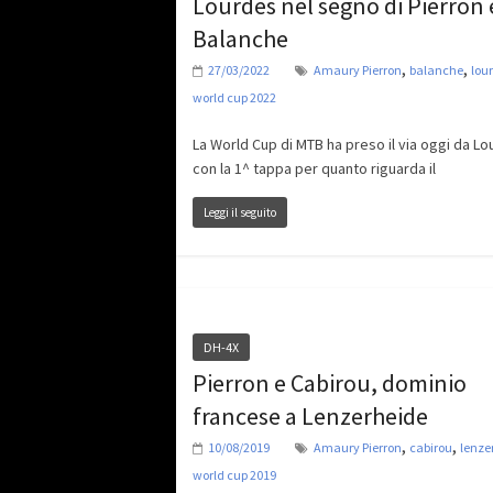
Lourdes nel segno di Pierron 
Balanche
,
,
27/03/2022
Amaury Pierron
balanche
lou
world cup 2022
La World Cup di MTB ha preso il via oggi da Lo
con la 1^ tappa per quanto riguarda il
Leggi il seguito
DH-4X
Pierron e Cabirou, dominio
francese a Lenzerheide
,
,
10/08/2019
Amaury Pierron
cabirou
lenze
world cup 2019