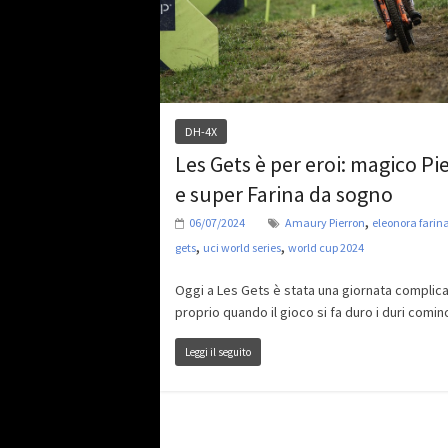
DH-4X
Les Gets è per eroi: magico Pi
e super Farina da sogno
,
06/07/2024
Amaury Pierron
eleonora farin
,
,
gets
uci world series
world cup 2024
Oggi a Les Gets è stata una giornata complica
proprio quando il gioco si fa duro i duri comin
Leggi il seguito