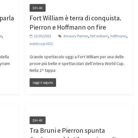
DH-4X
parla
Fort William è terra di conquista.
Pierron e Hoffmann on fire
,
,
,
,
de
22/05/2022
Amaury Pierron
fort william
hoffmann
world cup 2022
della
Grande spettacolo oggi a Fort William per una delle
Myriam
prove più belle e spettacolari dell’intera World Cup.
Nella 2^ tappa
Leggi il seguito
DH-4X
Tra Bruni e Pierron spunta