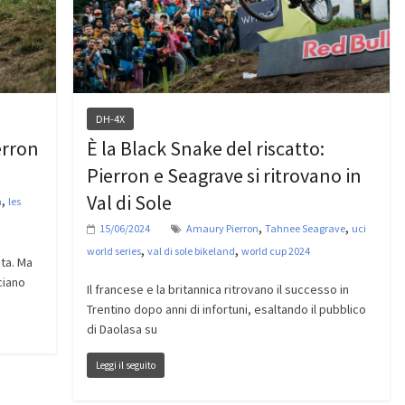
DH-4X
erron
È la Black Snake del riscatto:
Pierron e Seagrave si ritrovano in
Val di Sole
,
a
les
,
,
15/06/2024
Amaury Pierron
Tahnee Seagrave
uci
,
,
world series
val di sole bikeland
world cup 2024
ta. Ma
ciano
Il francese e la britannica ritrovano il successo in
Trentino dopo anni di infortuni, esaltando il pubblico
di Daolasa su
Leggi il seguito