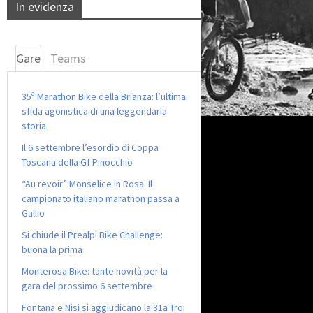
In evidenza
Gare
Teams
35ª Marathon Bike della Brianza: l’ultima
sfida agonistica di una leggendaria
storia
Il 6 settembre l’esordio di Coppa
Toscana della Gf Pinocchio
“Au revoir” Monselice in Rosa. Il
campionato italiano marathon passa a
Gallio
Si chiude il Prealpi Bike Challenge:
buona la prima
Monterosa Bike: tante novità per la
gara del prossimo 6 settembre
Fontana e Nisi si aggiudicano la 31a Troi