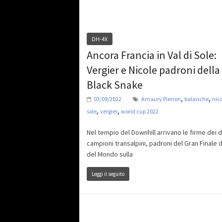
DH-4X
Ancora Francia in Val di Sole:
Vergier e Nicole padroni della
Black Snake
,
,
03/09/2022
Amaury Pierron
balanche
nic
,
,
sole
vergier
world cup 2022
Nel tempio del Downhill arrivano le firme dei 
campioni transalpini, padroni del Gran Finale 
del Mondo sulla
Leggi il seguito