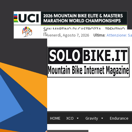
venerdì, Agosto 7, 2026
Ultima:
Attenzione: S
Europei XCO: ti
Europei XCO: vi
35ª Marathon B
Europei MTB: i
HOME
XCO
Gravity
Endurance