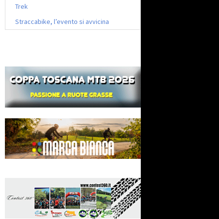
Trek
Straccabike, l’evento si avvicina