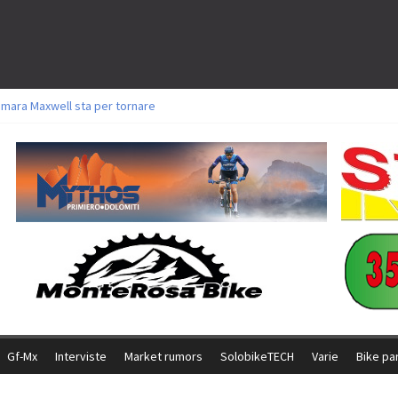
amara Maxwell sta per tornare
toli a Aldridge, Frei e Hutter. Argento per Zanotti tra gli Elite. Corvi fora ed 
ttorie per Ghibaudo, Grossmann e Gallis. Signorelli 5^ la migliore tra gli ital
ike della Brianza: l’ultima sfida agonistica di una leggendaria storia
l Team Relay firma il secondo argento azzurro a Monteceneri
Gf-Mx
Interviste
Market rumors
SolobikeTECH
Varie
Bike pa