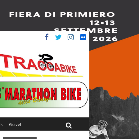
è 4^
iani
rk
Gravel