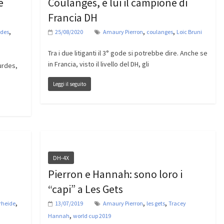
e
Coulanges, è lui il campione di
Francia DH
,
,
,
rdes
25/08/2020
Amaury Pierron
coulanges
Loic Bruni
Tra i due litiganti il 3° gode si potrebbe dire. Anche se
in Francia, visto il livello del DH, gli
urdes,
Leggi il seguito
DH-4X
Pierron e Hannah: sono loro i
“capi” a Les Gets
,
,
,
rheide
13/07/2019
Amaury Pierron
les gets
Tracey
,
Hannah
world cup 2019