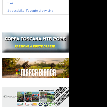
Trek
Straccabike, l’evento si avvicina