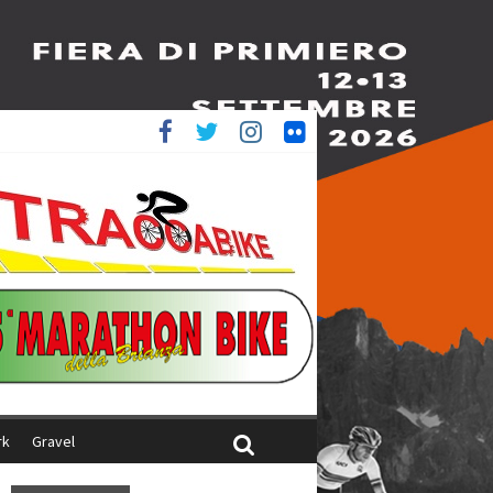
è 4^
ani
rk
Gravel