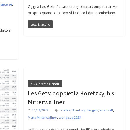
,
,
pieterse
Oggi a Les Gets è stata una giornata complicata. Ma
proprio quando il gioco si fa duro i duri cominciano
n
Leggi il seguito
ndato a
XCO Internazionali
Les Gets: doppietta Koretzky, bis
Mitterwallner
,
,
,
,
10/09/2023
boichis
Koretzky
les gets
maxwell
,
Mona Mitterwallner
world cup 2023
Nelle gare Under 23 successi “facili” per Boichis e