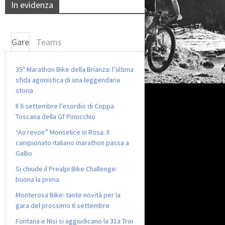
In evidenza
Gare
Teams
35ª Marathon Bike della Brianza: l’ultima
sfida agonistica di una leggendaria
storia
Il 6 settembre l’esordio di Coppa
Toscana della Gf Pinocchio
“Au revoir” Monselice in Rosa. Il
campionato italiano marathon passa a
Gallio
Si chiude il Prealpi Bike Challenge:
buona la prima
Monterosa Bike: tante novità per la
gara del prossimo 6 settembre
Fontana e Nisi si aggiudicano la 31a Troi