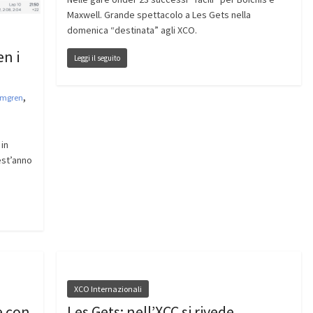
Maxwell. Grande spettacolo a Les Gets nella
domenica “destinata” agli XCO.
en i
Leggi il seguito
,
lmgren
in
est’anno
XCO Internazionali
e con
Les Gets: nell’XCC si rivede