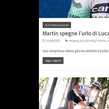
XCO Internazionali
Martin spegne l’urlo di Luc
,
,
,
31/08/2025
les gets
luca braidot
martin
s
Uno strepitoso ultimo giro ha definito il podi
Leggi il seguito