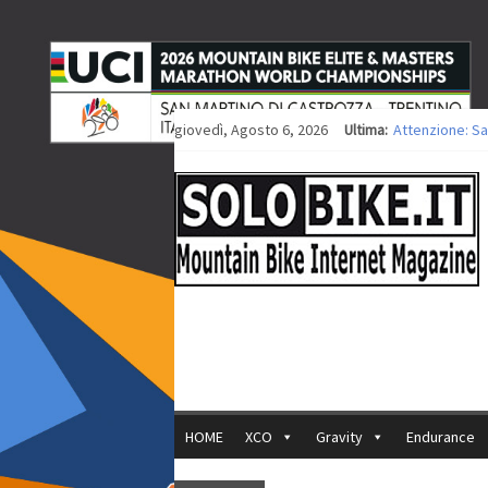
giovedì, Agosto 6, 2026
Ultima:
Attenzione: Sa
Europei XCO: ti
Europei XCO: vi
35ª Marathon Bi
Europei MTB: i
HOME
XCO
Gravity
Endurance