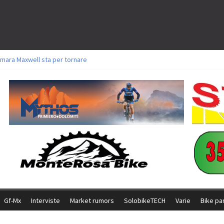
mara Maxwell sta per tornare
toli a Aldridge, Frei e Hutter. Argento per Zanotti tra gli Elite. Corvi fora ed 
ttorie per Ghibaudo, Grossmann e Gallis. Signorelli 5^ la migliore tra gli itali
ke della Brianza: l’ultima sfida agonistica di una leggendaria storia
l Team Relay firma il secondo argento azzurro a Monteceneri
Gf-Mx
Interviste
Market rumors
SolobikeTECH
Varie
Bike pa