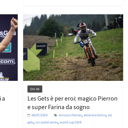
DH-4X
 a
Les Gets è per eroi: magico Pierron
e super Farina da sogno
,
,
06/07/2024
Amaury Pierron
eleonora farina
les
,
,
gets
uci world series
world cup 2024