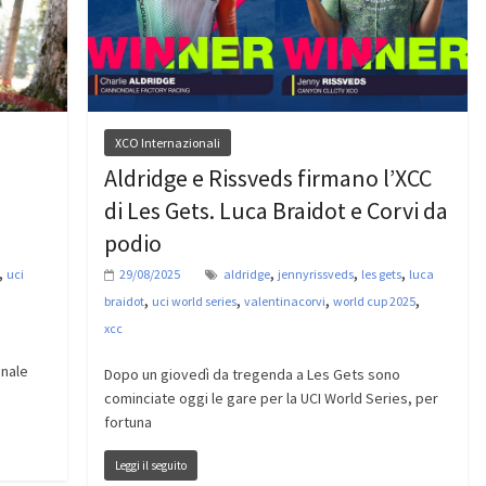
XCO Internazionali
Aldridge e Rissveds firmano l’XCC
di Les Gets. Luca Braidot e Corvi da
podio
,
,
,
,
uci
29/08/2025
aldridge
jennyrissveds
les gets
luca
,
,
,
,
braidot
uci world series
valentinacorvi
world cup 2025
xcc
inale
Dopo un giovedì da tregenda a Les Gets sono
cominciate oggi le gare per la UCI World Series, per
fortuna
Leggi il seguito