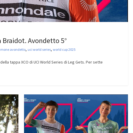
a Braidot. Avondetto 5°
,
,
imone avondetto
uci world series
world cup 2025
o della tappa XCO di UCI World Series di Leg Gets. Per sette