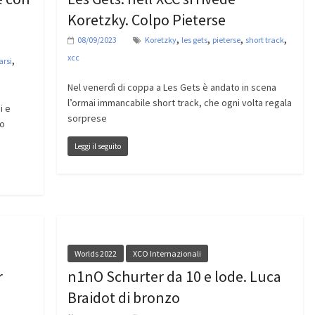
Koretzky. Colpo Pieterse
,
,
,
,
08/09/2023
Koretzky
les gets
pieterse
short track
xcc
,
arsi
Nel venerdì di coppa a Les Gets è andato in scena
l’ormai immancabile short track, che ogni volta regala
i e
sorprese
no
Leggi il seguito
Worlds 2022
XCO Internazionali
r
n1nO Schurter da 10 e lode. Luca
Braidot di bronzo