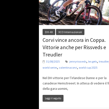
DH-4X
XCO Internazionali
Corvi vince ancora in Coppa.
Vittorie anche per Rissveds e
Treudler
,
,
31/08/2025
jennyrissveds
les gets
treudler
,
,
world series
valentinacorvi
world cup 2025
Nel DH vittorie per l’irlandese Dunne e per la
canadese Hemstreeet. In attesa di vedere il f
della gara uomini,
Leggi il seguito