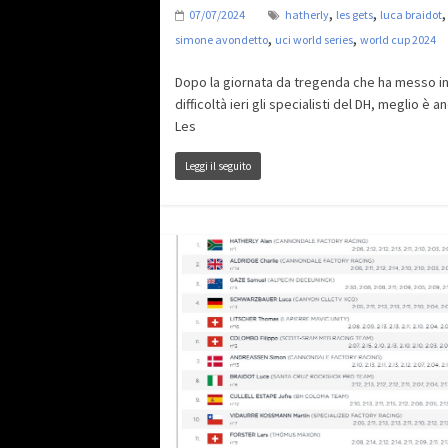
,
,
07/07/2024
hatherly
les gets
luca braidot
,
,
simone avondetto
uci world series
world cup 2024
Dopo la giornata da tregenda che ha messo i
difficoltà ieri gli specialisti del DH, meglio è a
Les
Leggi il seguito