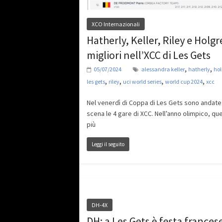
XCO Internazionali
Hatherly, Keller, Riley e Holgr
migliori nell’XCC di Les Gets
,
,
05/07/2024
alessandra keller
hatherly
ho
,
,
,
,
les gets
riley
uci world series
world cup 2024
xcc
Nel venerdì di Coppa di Les Gets sono andate 
scena le 4 gare di XCC. Nell’anno olimpico, qu
più
Leggi il seguito
DH-4X
DH: a Les Gets è festa frances