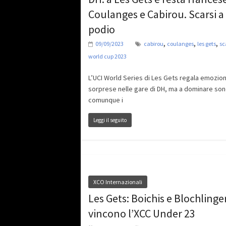
Coulanges e Cabirou. Scarsi a
podio
,
,
,
09/09/2023
cabirou
coulanges
les gets
sc
world cup 2023
L’UCI World Series di Les Gets regala emozion
sorprese nelle gare di DH, ma a dominare so
comunque i
Leggi il seguito
XCO Internazionali
Les Gets: Boichis e Blochlinge
vincono l’XCC Under 23