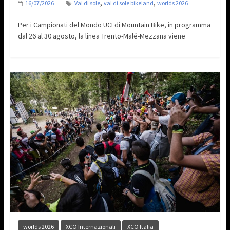
,
,
16/07/2026
Val di sole
val di sole bikeland
worlds 2026
Per i Campionati del Mondo UCI di Mountain Bike, in programma
dal 26 al 30 agosto, la linea Trento-Malé-Mezzana viene
worlds 2026
XCO Internazionali
XCO Italia