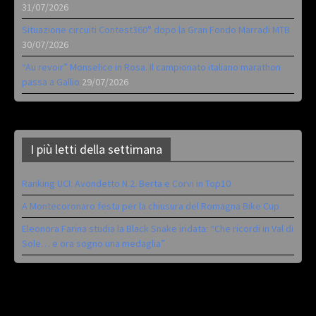
31/07/2026
Situazione circuiti Contest360° dopo la Gran Fondo Marradi MTB
30/07/2026
“Au revoir” Monselice in Rosa. Il campionato italiano marathon
passa a Gallio
29/07/2026
I più letti della settimana
Ranking UCI: Avondetto N.2. Berta e Corvi in Top10
A Montecoronaro festa per la chiusura del Romagna Bike Cup
Eleonora Farina studia la Black Snake iridata: “Che ricordi in Val di
Sole… e ora sogno una medaglia”