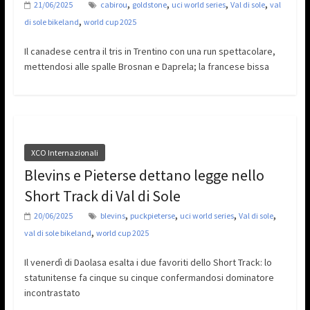
,
,
,
,
21/06/2025
cabirou
goldstone
uci world series
Val di sole
val
,
di sole bikeland
world cup 2025
Il canadese centra il tris in Trentino con una run spettacolare,
mettendosi alle spalle Brosnan e Daprela; la francese bissa
XCO Internazionali
Blevins e Pieterse dettano legge nello
Short Track di Val di Sole
,
,
,
,
20/06/2025
blevins
puckpieterse
uci world series
Val di sole
,
val di sole bikeland
world cup 2025
Il venerdì di Daolasa esalta i due favoriti dello Short Track: lo
statunitense fa cinque su cinque confermandosi dominatore
incontrastato