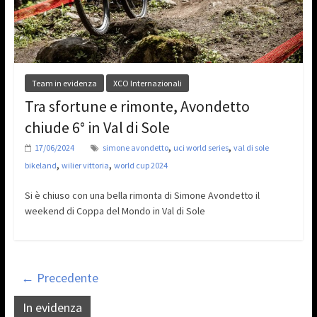
Team in evidenza
XCO Internazionali
Tra sfortune e rimonte, Avondetto
chiude 6° in Val di Sole
,
,
17/06/2024
simone avondetto
uci world series
val di sole
,
,
bikeland
wilier vittoria
world cup 2024
Si è chiuso con una bella rimonta di Simone Avondetto il
weekend di Coppa del Mondo in Val di Sole
← Precedente
In evidenza