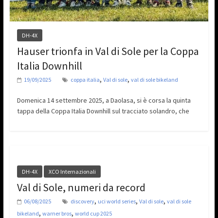
DH-4X
Hauser trionfa in Val di Sole per la Coppa
Italia Downhill
,
,
19/09/2025
coppa italia
Val di sole
val di sole bikeland
Domenica 14 settembre 2025, a Daolasa, si è corsa la quinta
tappa della Coppa Italia Downhill sul tracciato solandro, che
DH-4X
XCO Internazionali
Val di Sole, numeri da record
,
,
,
06/08/2025
discovery
uci world series
Val di sole
val di sole
,
,
bikeland
warner bros
world cup 2025