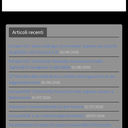
Articoli recenti
Europei XCO: titoli a Aldridge, Frei e Hutter. Argento per Zanotti
tra gli Elite. Corvi fora ed è 4^
02/08/2026
Europei XCO: vittorie per Ghibaudo, Grossmann e Gallis.
Signorelli 5^ la migliore tra gli italiani
01/08/2026
35ª Marathon Bike della Brianza: l’ultima sfida agonistica di una
leggendaria storia
01/08/2026
Europei MTB: il Team Relay firma il secondo argento azzurro a
Monteceneri
31/07/2026
Attenzione: Samara Maxwell sta per tornare
31/07/2026
Europei MTB: a Juri Zanotti l’argento nell’XCC
30/07/2026
Il 6 settembre l’esordio di Coppa Toscana della Gf Pinocchio