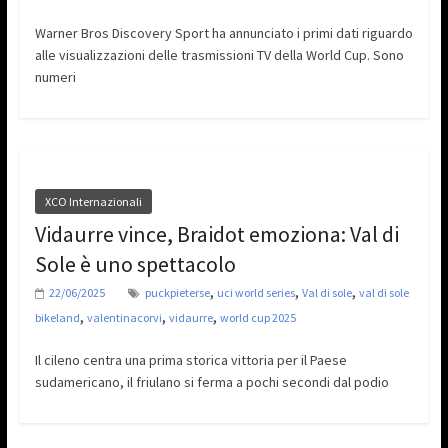
Warner Bros Discovery Sport ha annunciato i primi dati riguardo
alle visualizzazioni delle trasmissioni TV della World Cup. Sono
numeri
XCO Internazionali
Vidaurre vince, Braidot emoziona: Val di
Sole è uno spettacolo
,
,
,
22/06/2025
puckpieterse
uci world series
Val di sole
val di sole
,
,
,
bikeland
valentinacorvi
vidaurre
world cup 2025
Il cileno centra una prima storica vittoria per il Paese
sudamericano, il friulano si ferma a pochi secondi dal podio