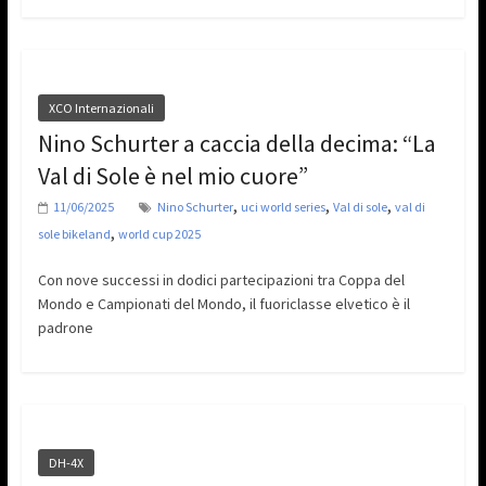
XCO Internazionali
Nino Schurter a caccia della decima: “La
Val di Sole è nel mio cuore”
,
,
,
11/06/2025
Nino Schurter
uci world series
Val di sole
val di
,
sole bikeland
world cup 2025
Con nove successi in dodici partecipazioni tra Coppa del
Mondo e Campionati del Mondo, il fuoriclasse elvetico è il
padrone
DH-4X