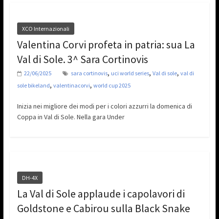
XCO Internazionali
Valentina Corvi profeta in patria: sua La
Val di Sole. 3^ Sara Cortinovis
,
,
,
22/06/2025
sara cortinovis
uci world series
Val di sole
val di
,
,
sole bikeland
valentinacorvi
world cup 2025
Inizia nei migliore dei modi per i colori azzurri la domenica di
Coppa in Val di Sole. Nella gara Under
DH-4X
La Val di Sole applaude i capolavori di
Goldstone e Cabirou sulla Black Snake