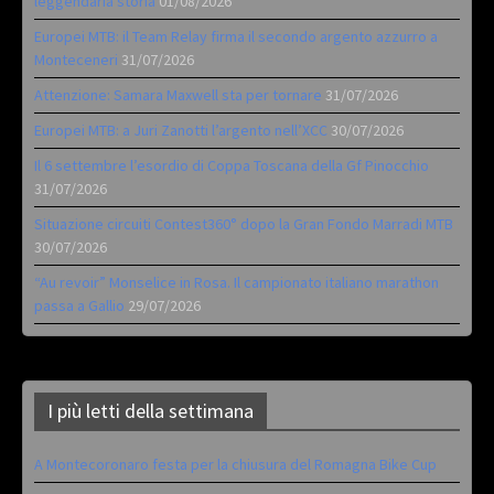
leggendaria storia
01/08/2026
Europei MTB: il Team Relay firma il secondo argento azzurro a
Monteceneri
31/07/2026
Attenzione: Samara Maxwell sta per tornare
31/07/2026
Europei MTB: a Juri Zanotti l’argento nell’XCC
30/07/2026
Il 6 settembre l’esordio di Coppa Toscana della Gf Pinocchio
31/07/2026
Situazione circuiti Contest360° dopo la Gran Fondo Marradi MTB
30/07/2026
“Au revoir” Monselice in Rosa. Il campionato italiano marathon
passa a Gallio
29/07/2026
I più letti della settimana
A Montecoronaro festa per la chiusura del Romagna Bike Cup