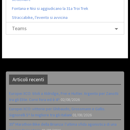
Fontana e Nisi si aggiudicano la 31a Troi Trek
Straccabike, l’evento si avvicina
Teams
Articoli recenti
Europei XCO: titoli a Aldridge, Frei e Hutter. Argento per Zanotti
tra gli Elite. Corvi fora ed è 4^
02/08/2026
Europei XCO: vittorie per Ghibaudo, Grossmann e Gallis.
Signorelli 5^ la migliore tra gli italiani
01/08/2026
35ª Marathon Bike della Brianza: l’ultima sfida agonistica di una