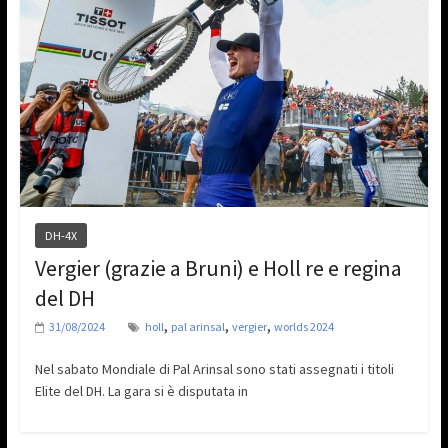
DH-4X
Vergier (grazie a Bruni) e Holl re e regina
del DH
,
,
,
31/08/2024
holl
pal arinsal
vergier
worlds 2024
Nel sabato Mondiale di Pal Arinsal sono stati assegnati i titoli
Elite del DH. La gara si è disputata in