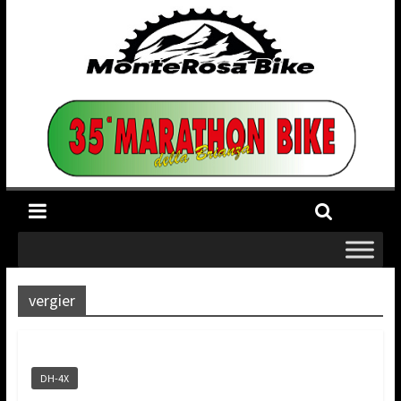
vergier
DH-4X