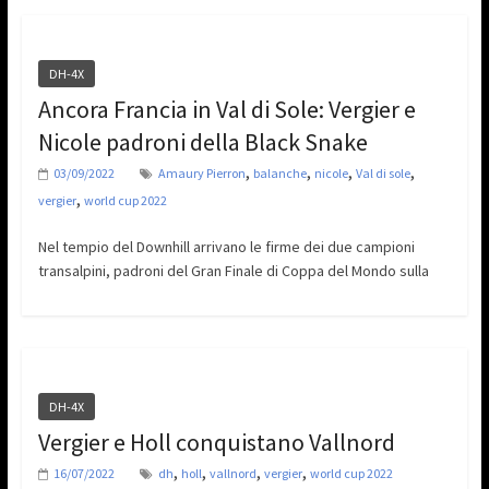
DH-4X
Ancora Francia in Val di Sole: Vergier e
Nicole padroni della Black Snake
,
,
,
,
03/09/2022
Amaury Pierron
balanche
nicole
Val di sole
,
vergier
world cup 2022
Nel tempio del Downhill arrivano le firme dei due campioni
transalpini, padroni del Gran Finale di Coppa del Mondo sulla
DH-4X
Vergier e Holl conquistano Vallnord
,
,
,
,
16/07/2022
dh
holl
vallnord
vergier
world cup 2022