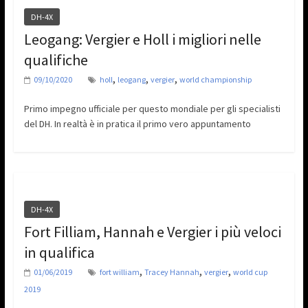
DH-4X
Leogang: Vergier e Holl i migliori nelle
qualifiche
,
,
,
09/10/2020
holl
leogang
vergier
world championship
Primo impegno ufficiale per questo mondiale per gli specialisti
del DH. In realtà è in pratica il primo vero appuntamento
DH-4X
Fort Filliam, Hannah e Vergier i più veloci
in qualifica
,
,
,
01/06/2019
fort william
Tracey Hannah
vergier
world cup
2019