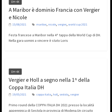
DH-4X
A Maribor è dominio Francia con Vergier
e Nicole
,
,
,
15/08/2021
maribor
nicole
vergier
world cup 2021
Festa francese a Maribor nella 4^ tappa della World Cup di DH.
Nella gara uomini a vincere è stato Loris
DH-4X
Vergier e Holl a segno nella 1^ della
Coppa Italia DH
,
,
,
19/05/2021
coppa italia
holl
sestola
vergier
Primo round della COPPA ITALIA DH 2021 presso la località
appenninica di Sestola in provincia di Modena.Un circuito