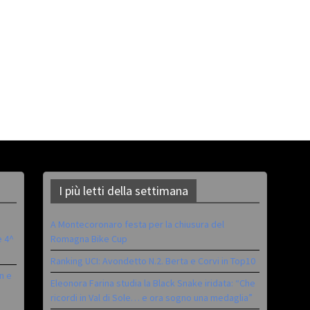
I più letti della settimana
A Montecoronaro festa per la chiusura del
è 4^
Romagna Bike Cup
Ranking UCI: Avondetto N.2. Berta e Corvi in Top10
n e
Eleonora Farina studia la Black Snake iridata: “Che
ricordi in Val di Sole… e ora sogno una medaglia”