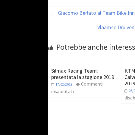
←
Giacomo Berlato al Team Bike Inn
Vlaamse Druivenc
Potrebbe anche interess
Silmax Racing Team:
KTM 
presentata la stagione 2019
Calve
201
Commenti
17/02/2019
disabilitati
05/
disab