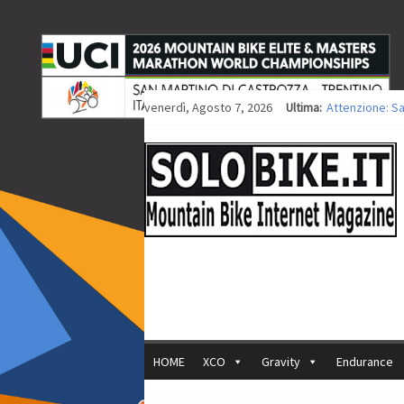
venerdì, Agosto 7, 2026
Ultima:
Attenzione: S
Europei XCO: ti
Europei XCO: vi
35ª Marathon B
Europei MTB: i
HOME
XCO
Gravity
Endurance