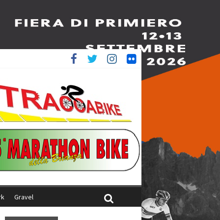
è 4^
iani
rk
Gravel