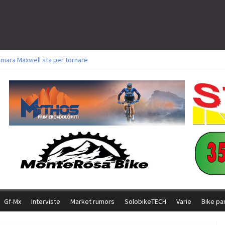
amara Maxwell sta per tornare
toli a Aldridge, Frei e Hutter. Argento per Zanotti tra gli Elite. Corvi fora ed 
ttorie per Ghibaudo, Grossmann e Gallis. Signorelli 5^ la migliore tra gli ital
ike della Brianza: l’ultima sfida agonistica di una leggendaria storia
l Team Relay firma il secondo argento azzurro a Monteceneri
Gf-Mx
Interviste
Market rumors
SolobikeTECH
Varie
Bike pa