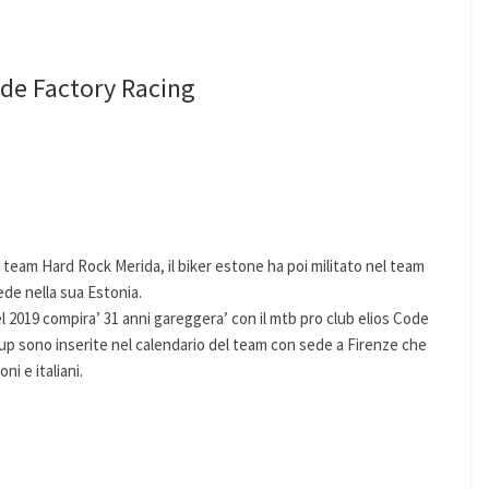
ode Factory Racing
 team Hard Rock Merida, il biker estone ha poi militato nel team
de nella sua Estonia.
el 2019 compira’ 31 anni gareggera’ con il mtb pro club elios Code
Cup sono inserite nel calendario del team con sede a Firenze che
ni e italiani.