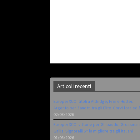
Articoli recenti
Europei XCO: titoli a Aldridge, Frei e Hutter.
Argento per Zanotti tra gli Elite. Corvi fora ed 
02/08/2026
Europei XCO: vittorie per Ghibaudo, Grossman
Gallis. Signorelli 5^ la migliore tra gli italiani
01/08/2026