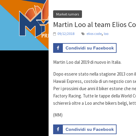
Market rumors
Martin Loo al team Elios C
,
09/12/2018
elios code
loo
Condividi su Facebook
Martin Loo dal 2019 di nuovo in Italia.
Dopo essere stato nella stagione 2013 con il
Hawaii Express, costola di un negozio con se
Per i prossimi due anni il biker estone che n
Factory Racing. Tutte le tappe della World 
schiererà oltre a Loo anche bikers belgi, letto
(MM)
Condividi su Facebook