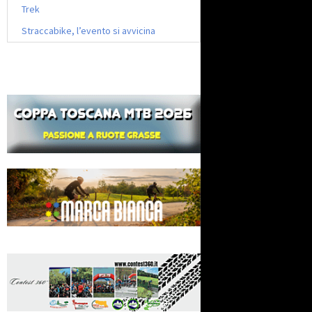
Trek
Straccabike, l’evento si avvicina