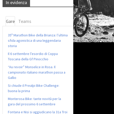
In evidenza
Gare
Teams
35ª Marathon Bike della Brianza: l’ultima
sfida agonistica di una leggendaria
storia
Il 6 settembre l’esordio di Coppa
Toscana della Gf Pinocchio
“Au revoir” Monselice in Rosa. Il
campionato italiano marathon passa a
Gallio
Si chiude il Prealpi Bike Challenge:
buona la prima
Monterosa Bike: tante novità per la
gara del prossimo 6 settembre
Fontana e Nisi si aggiudicano la 31a Troi