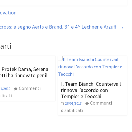
ovation
ross: a segno Aerts e Brand. 3^ e 4^ Lechner e Arzuffi
→
arti
Protek Dama, Serena
tti ha rinnovato per il
9
Il Team Bianchi Countervail
Commenti
01/2019
rinnova l’accordo con
ilitati
Tempier e Teocchi
Commenti
28/01/2017
disabilitati