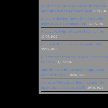
35ª Marathon Bike della Brianza: l’ultima sfida
agonistica di una leggendaria storia
01/08/202
Europei MTB: il Team Relay firma il secondo
argento azzurro a Monteceneri
31/07/2026
Attenzione: Samara Maxwell sta per tornare
31/07/2026
Europei MTB: a Juri Zanotti l’argento nell’XCC
30/07/2026
Il 6 settembre l’esordio di Coppa Toscana dell
Pinocchio
31/07/2026
Situazione circuiti Contest360° dopo la Gran
Fondo Marradi MTB
30/07/2026
“Au revoir” Monselice in Rosa. Il campionato
italiano marathon passa a Gallio
29/07/2026