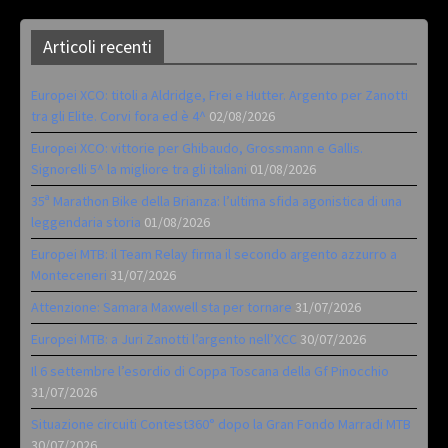
Articoli recenti
Europei XCO: titoli a Aldridge, Frei e Hutter. Argento per Zanotti
tra gli Elite. Corvi fora ed è 4^
02/08/2026
Europei XCO: vittorie per Ghibaudo, Grossmann e Gallis.
Signorelli 5^ la migliore tra gli italiani
01/08/2026
35ª Marathon Bike della Brianza: l’ultima sfida agonistica di una
leggendaria storia
01/08/2026
Europei MTB: il Team Relay firma il secondo argento azzurro a
Monteceneri
31/07/2026
Attenzione: Samara Maxwell sta per tornare
31/07/2026
Europei MTB: a Juri Zanotti l’argento nell’XCC
30/07/2026
Il 6 settembre l’esordio di Coppa Toscana della Gf Pinocchio
31/07/2026
Situazione circuiti Contest360° dopo la Gran Fondo Marradi MTB
30/07/2026