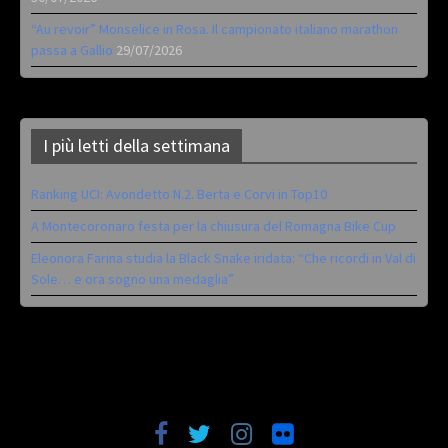
“Au revoir” Monselice in Rosa. Il campionato italiano marathon
passa a Gallio
29/07/2026
I più letti della settimana
Ranking UCI: Avondetto N.2. Berta e Corvi in Top10
A Montecoronaro festa per la chiusura del Romagna Bike Cup
Eleonora Farina studia la Black Snake iridata: “Che ricordi in Val di
Sole… e ora sogno una medaglia”