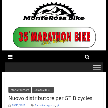
Market rumors
SolobikeTECH
Nuovo distributore per GT Bicycles
,
19/12/2022
focusitaliagroup
gt