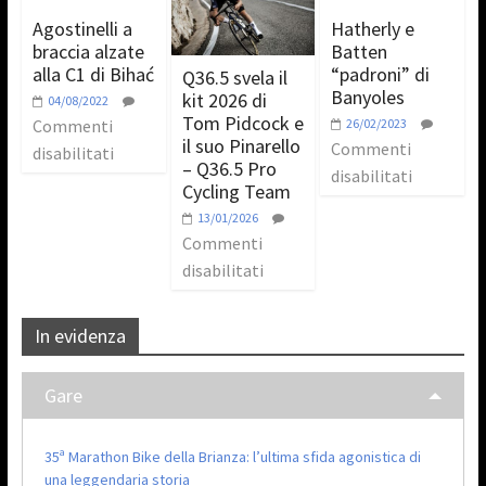
Agostinelli a
Hatherly e
braccia alzate
Batten
alla C1 di Bihać
“padroni” di
Q36.5 svela il
Banyoles
kit 2026 di
04/08/2022
Tom Pidcock e
Commenti
26/02/2023
il suo Pinarello
Commenti
disabilitati
– Q36.5 Pro
disabilitati
Cycling Team
13/01/2026
Commenti
disabilitati
In evidenza
Gare
35ª Marathon Bike della Brianza: l’ultima sfida agonistica di
una leggendaria storia