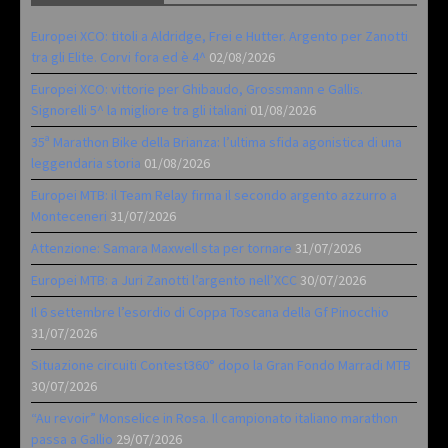
Europei XCO: titoli a Aldridge, Frei e Hutter. Argento per Zanotti
tra gli Elite. Corvi fora ed è 4^
02/08/2026
Europei XCO: vittorie per Ghibaudo, Grossmann e Gallis.
Signorelli 5^ la migliore tra gli italiani
01/08/2026
35ª Marathon Bike della Brianza: l’ultima sfida agonistica di una
leggendaria storia
01/08/2026
Europei MTB: il Team Relay firma il secondo argento azzurro a
Monteceneri
31/07/2026
Attenzione: Samara Maxwell sta per tornare
31/07/2026
Europei MTB: a Juri Zanotti l’argento nell’XCC
30/07/2026
Il 6 settembre l’esordio di Coppa Toscana della Gf Pinocchio
31/07/2026
Situazione circuiti Contest360° dopo la Gran Fondo Marradi MTB
30/07/2026
“Au revoir” Monselice in Rosa. Il campionato italiano marathon
passa a Gallio
29/07/2026