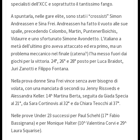
specialisti dell’XCC e soprattutto il tantissimo fango.
A spuntarla, nelle gare elite, sono stati i “crossisti” Simon
Andreassen e Sina Frei. Andreassen ha fatto il vuoto alle sue
spalle, precedendo Colombo, Martin, PuntenerBoichis,
Vidaurre e uno sfortunato Simone Avondetto. L’italiano a
metà dell’ultimo giro aveva attaccato ed era primo, ma un
problema meccanico nel finale (catena?) l’ha messo fuori dai
giochi per la vittoria. 24°, 26° e 28° posto per Luca Braidot,
Juri Zanotti e Filippo Fontana.
Nella prova donne Sina Frei vince senza aver bisogno di
volata, con una manciata di secondi su Jenny Rissveds e
Alessandra Keller. 14^ Martina Berta, seguita da Giada Specia
al 21°, da Sara Cortinovis al 32° e da Chiara Teocchi al 37°.
Nelle prove Under 23 successi per Paul Schehl (17° Fabio
Bassignana) e per Monique Halter (10^ Valentina Corvi e 29^
Laura Squarise).