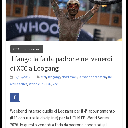
XCO Internazionali
Il fango la fa da padrone nel venerdì
di XCC a Leogang
,
,
,
,
12/06/2026
frei
leogang
short track
simonandreassen
uci
,
,
world series
world cup 2026
xcc
Weekend intenso quello ci Leogang per il 4° appuntamento
(il 1° con tutte le discipline) per la UCI MTB World Series
2026. In questo venerdì a farla da padrone sono stati gli