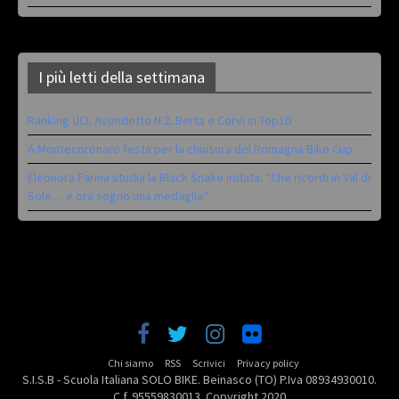
I più letti della settimana
Ranking UCI: Avondetto N.2. Berta e Corvi in Top10
A Montecoronaro festa per la chiusura del Romagna Bike Cup
Eleonora Farina studia la Black Snake iridata: “Che ricordi in Val di
Sole… e ora sogno una medaglia”
Chi siamo
RSS
Scrivici
Privacy policy
S.I.S.B - Scuola Italiana SOLO BIKE. Beinasco (TO) P.Iva 08934930010.
C.f. 95559830013. Copyright 2020