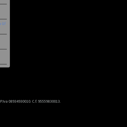
a Gf
) P.Iva 08934930010. C.f. 95559830013.