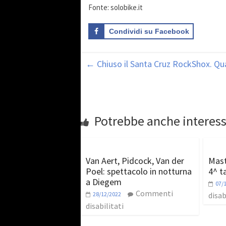
Fonte: solobike.it
Condividi su Facebook
←
Chiuso il Santa Cruz RockShox. Qua
Potrebbe anche interess
Van Aert, Pidcock, Van der
Mast
Poel: spettacolo in notturna
4^ t
a Diegem
07/
Commenti
28/12/2022
disab
disabilitati