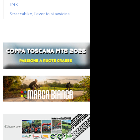
Trek
Straccabike, l’evento si avvicina