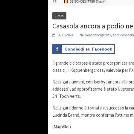
Cross
Casasola ancora a podio nel
,
01/11/2024
koppenbergcross
sara casasola
Condividi su Facebook
Il grande ciclocross è stato protagonista anc
classici, il Koppenbergcross, valevole per l
Nella gara uomini, con Iserbyt ancora alle pre
addosso), ad approfittarne è stato il vetera
54″ Toon Aerts.
Nella gara donne è tornata al successo la c
Lucinda Brand, mentre conferma l’ottimo mo
(Max Alloi)