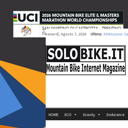
venerdì, Agosto 7, 2026
Ultima:
Attenzione: S
Europei XCO: ti
Europei XCO: vi
35ª Marathon B
Europei MTB: i
HOME
XCO
Gravity
Endurance