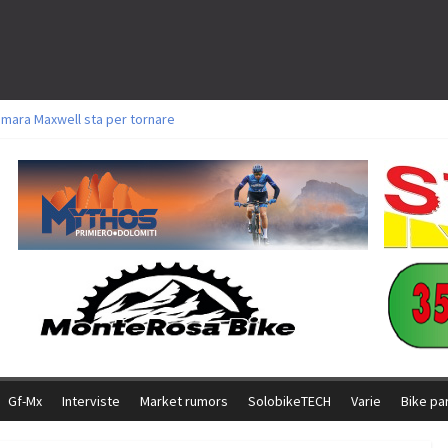
amara Maxwell sta per tornare
toli a Aldridge, Frei e Hutter. Argento per Zanotti tra gli Elite. Corvi fora ed 
ttorie per Ghibaudo, Grossmann e Gallis. Signorelli 5^ la migliore tra gli ital
ike della Brianza: l’ultima sfida agonistica di una leggendaria storia
l Team Relay firma il secondo argento azzurro a Monteceneri
Gf-Mx
Interviste
Market rumors
SolobikeTECH
Varie
Bike pa