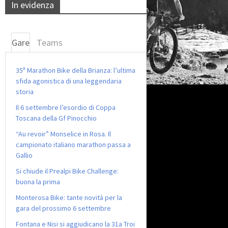
In evidenza
Gare
Teams
35ª Marathon Bike della Brianza: l’ultima
sfida agonistica di una leggendaria
storia
Il 6 settembre l’esordio di Coppa
Toscana della Gf Pinocchio
“Au revoir” Monselice in Rosa. Il
campionato italiano marathon passa a
Gallio
Si chiude il Prealpi Bike Challenge:
buona la prima
Monterosa Bike: tante novità per la
gara del prossimo 6 settembre
Fontana e Nisi si aggiudicano la 31a Troi