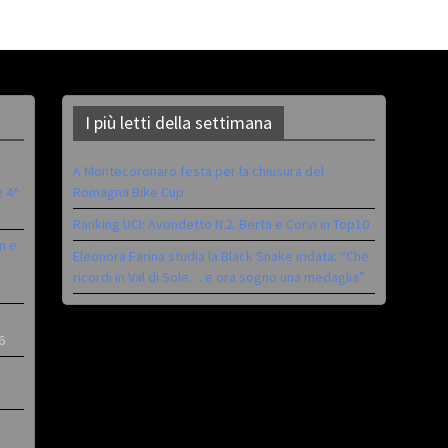
I più letti della settimana
A Montecoronaro festa per la chiusura del
è 4^
Romagna Bike Cup
Ranking UCI: Avondetto N.2. Berta e Corvi in Top10
n e
Eleonora Farina studia la Black Snake iridata: “Che
ricordi in Val di Sole… e ora sogno una medaglia”
6