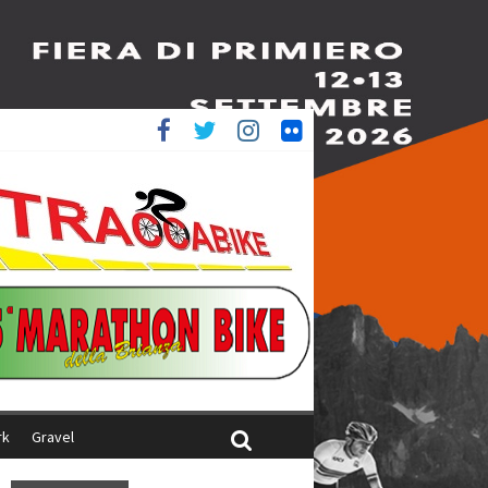
è 4^
iani
rk
Gravel