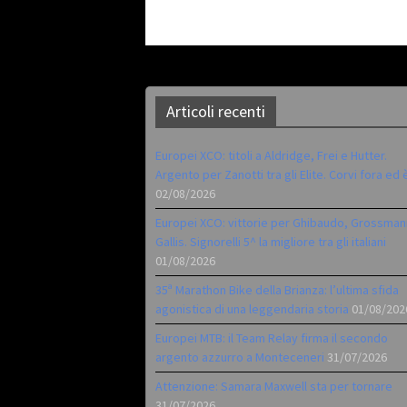
Articoli recenti
Europei XCO: titoli a Aldridge, Frei e Hutter.
Argento per Zanotti tra gli Elite. Corvi fora ed 
02/08/2026
Europei XCO: vittorie per Ghibaudo, Grossman
Gallis. Signorelli 5^ la migliore tra gli italiani
01/08/2026
35ª Marathon Bike della Brianza: l’ultima sfida
agonistica di una leggendaria storia
01/08/202
Europei MTB: il Team Relay firma il secondo
argento azzurro a Monteceneri
31/07/2026
Attenzione: Samara Maxwell sta per tornare
31/07/2026