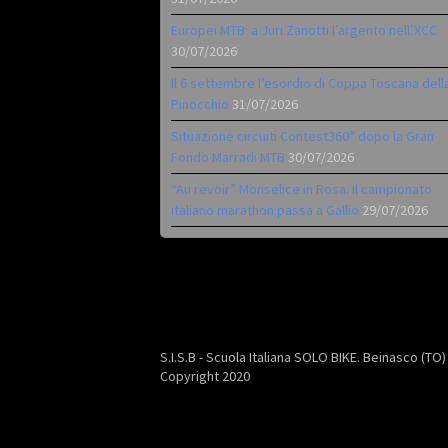
Europei MTB: a Juri Zanotti l’argento nell’XCC
30/07/2026
Il 6 settembre l’esordio di Coppa Toscana dell
Pinocchio
31/07/2026
Situazione circuiti Contest360° dopo la Gran
Fondo Marradi MTB
30/07/2026
“Au revoir” Monselice in Rosa. Il campionato
italiano marathon passa a Gallio
29/07/2026
S.I.S.B - Scuola Italiana SOLO BIKE. Beinasco (TO
Copyright 2020