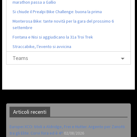
marathon passa a Gallio
Si chiude il Prealpi Bike Challenge: buona la prima
Monterosa Bike: tante novità per la gara del prossimo 6
settembre
Fontana e Nisi si aggiudicano la 31a Troi Trek
Straccabike, l’evento si avvicina
Teams
Articoli recenti
Europei XCO: titoli a Aldridge, Frei e Hutter. Argento per Zanotti
tra gli Elite. Corvi fora ed è 4^
02/08/2026