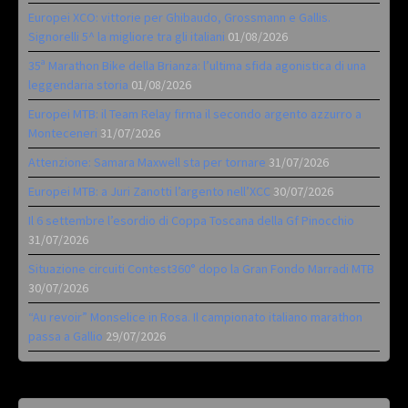
Europei XCO: vittorie per Ghibaudo, Grossmann e Gallis.
Signorelli 5^ la migliore tra gli italiani
01/08/2026
35ª Marathon Bike della Brianza: l’ultima sfida agonistica di una
leggendaria storia
01/08/2026
Europei MTB: il Team Relay firma il secondo argento azzurro a
Monteceneri
31/07/2026
Attenzione: Samara Maxwell sta per tornare
31/07/2026
Europei MTB: a Juri Zanotti l’argento nell’XCC
30/07/2026
Il 6 settembre l’esordio di Coppa Toscana della Gf Pinocchio
31/07/2026
Situazione circuiti Contest360° dopo la Gran Fondo Marradi MTB
30/07/2026
“Au revoir” Monselice in Rosa. Il campionato italiano marathon
passa a Gallio
29/07/2026