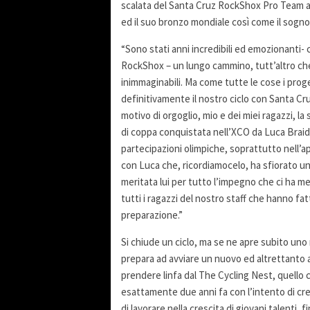
scalata del Santa Cruz RockShox Pro Team ai 
ed il suo bronzo mondiale così come il sogno
“Sono stati anni incredibili ed emozionant
RockShox – un lungo cammino, tutt’altro che
inimmaginabili. Ma come tutte le cose i proge
definitivamente il nostro ciclo con Santa Cr
motivo di orgoglio, mio e dei miei ragazzi, la
di coppa conquistata nell’XCO da Luca Braido
partecipazioni olimpiche, soprattutto nell’
con Luca che, ricordiamocelo, ha sfiorato un
meritata lui per tutto l’impegno che ci ha 
tutti i ragazzi del nostro staff che hanno fat
preparazione.”
Si chiude un ciclo, ma se ne apre subito uno
prepara ad avviare un nuovo ed altrettanto a
prendere linfa dal The Cycling Nest, quello 
esattamente due anni fa con l’intento di cre
di lavorare nella crescita di giovani talenti, f