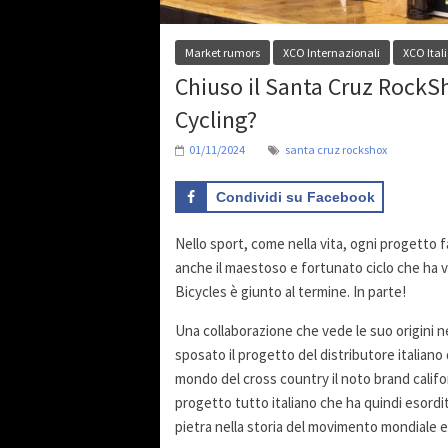
Market rumors
XCO Internazionali
XCO Ital
Chiuso il Santa Cruz RockSh
Cycling?
01/11/2024
santa cruz rockshox
Condividi su Facebook
Nello sport, come nella vita, ogni progetto fa
anche il maestoso e fortunato ciclo che ha v
Bicycles è giunto al termine. In parte!
Una collaborazione che vede le suo origini 
sposato
il progetto del distributore italian
mondo del cross country il noto brand califor
progetto tutto italiano che ha quindi esord
pietra nella storia del movimento mondiale e