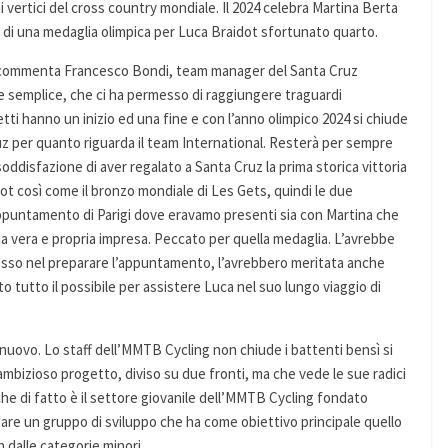
vertici del cross country mondiale. Il 2024 celebra Martina Berta
 di una medaglia olimpica per Luca Braidot sfortunato quarto.
i- commenta Francesco Bondi, team manager del Santa Cruz
 semplice, che ci ha permesso di raggiungere traguardi
tti hanno un inizio ed una fine e con l’anno olimpico 2024 si chiude
uz per quanto riguarda il team International. Resterà per sempre
 soddisfazione di aver regalato a Santa Cruz la prima storica vittoria
t così come il bronzo mondiale di Les Gets, quindi le due
appuntamento di Parigi dove eravamo presenti sia con Martina che
a vera e propria impresa. Peccato per quella medaglia. L’avrebbe
messo nel preparare l’appuntamento, l’avrebbero meritata anche
to tutto il possibile per assistere Luca nel suo lungo viaggio di
 nuovo. Lo staff dell’MMTB Cycling non chiude i battenti bensì si
mbizioso progetto, diviso su due fronti, ma che vede le sue radici
che di fatto è il settore giovanile dell’MMTB Cycling fondato
are un gruppo di sviluppo che ha come obiettivo principale quello
in dalle categorie minori.