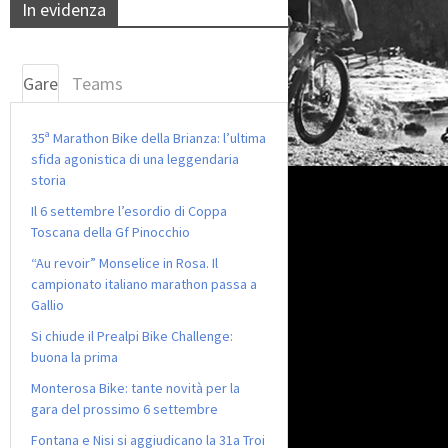
In evidenza
Gare
Teams
35ª Marathon Bike della Brianza: l’ultima
sfida agonistica di una leggendaria
storia
Il 6 settembre l’esordio di Coppa
Toscana della Gf Pinocchio
“Au revoir” Monselice in Rosa. Il
campionato italiano marathon passa a
Gallio
Si chiude il Prealpi Bike Challenge:
buona la prima
Monterosa Bike: tante novità per la
gara del prossimo 6 settembre
Fontana e Nisi si aggiudicano la 31a Troi