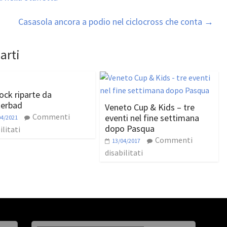
Casasola ancora a podio nel ciclocross che conta
→
arti
ock riparte da
erbad
Veneto Cup & Kids – tre
Commenti
eventi nel fine settimana
04/2021
dopo Pasqua
ilitati
Commenti
13/04/2017
disabilitati