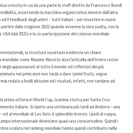
nua crescita in cui da una parte lo staff diretto da Francesco Bondi
edibilità, assestando la macchina organizzativa mentre dall’altra
 ed il feedback degli atleti – tutti italiani – per investire in nuovi
 a partire dalla stagione 2022 quando avvenne la vera svolta, con la
s USA (dal 2021) e la co-partecipazione del colosso mondiale
 internazionali, la struttura societaria evidenzia un chiaro
ra mondiale come Maxime Marotte alza l’asticella dell’intero roster
degli appassionati di tutto il mondo ed i riflettori dei più
inato nei primi anni non tarda a dare i primi frutti, segno
ai rodata a livelli altissimi ed i risultati, infatti, non tardano ad
a prima vittoria in World Cup, la prima storica per Santa Cruz
vimento italiano. Si ripete una settimana più tardi ad Andorra – una
– ed al mondiale di Les Gets è splendido bronzo. I podi di coppa,
n campo internazionale diventano quasi una consuetudine. Quindi i
pentina scalata nel ranking mondiale hanno quindi contribuito nella