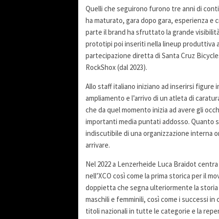
Quelli che seguirono furono tre anni di conti
ha maturato, gara dopo gara, esperienza e cr
parte il brand ha sfruttato la grande visibilità
prototipi poi inseriti nella lineup produttiva
partecipazione diretta di Santa Cruz Bicycle
RockShox (dal 2023).
Allo staff italiano iniziano ad inserirsi figure
ampliamento e l’arrivo di un atleta di caratu
che da quel momento inizia ad avere gli occhi 
importanti media puntati addosso. Quanto sem
indiscutibile di una organizzazione interna orm
arrivare.
Nel 2022 a Lenzerheide Luca Braidot centra l
nell’XCO così come la prima storica per il mo
doppietta che segna ulteriormente la storia 
maschili e femminili, così come i successi i
titoli nazionali in tutte le categorie e la re