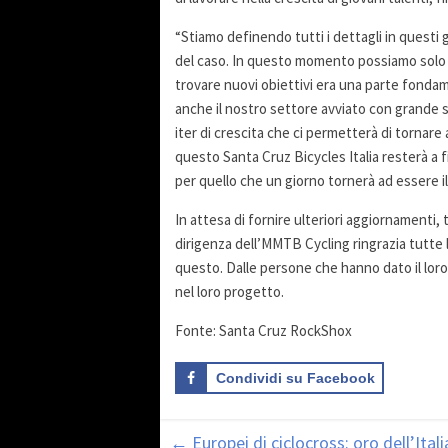
“Stiamo definendo tutti i dettagli in questi 
del caso. In questo momento possiamo solo p
trovare nuovi obiettivi era una parte fondam
anche il nostro settore avviato con grande 
iter di crescita che ci permetterà di tornare 
questo Santa Cruz Bicycles Italia resterà a fi
per quello che un giorno tornerà ad essere 
In attesa di fornire ulteriori aggiornamenti,
dirigenza dell’MMTB Cycling ringrazia tutte 
questo. Dalle persone che hanno dato il lor
nel loro progetto.
Fonte: Santa Cruz RockShox
Condividi su Facebook
←
Europei di ciclocross: oro dell’Itali