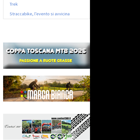
Trek
Straccabike, l’evento si avvicina