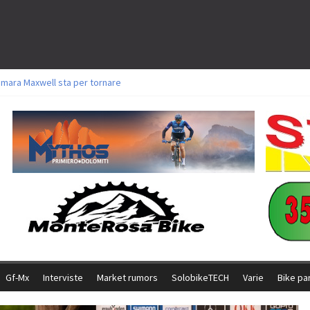
amara Maxwell sta per tornare
toli a Aldridge, Frei e Hutter. Argento per Zanotti tra gli Elite. Corvi fora ed 
ttorie per Ghibaudo, Grossmann e Gallis. Signorelli 5^ la migliore tra gli ital
ike della Brianza: l’ultima sfida agonistica di una leggendaria storia
l Team Relay firma il secondo argento azzurro a Monteceneri
Gf-Mx
Interviste
Market rumors
SolobikeTECH
Varie
Bike pa