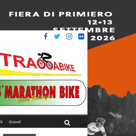
è 4^
iani
rk
Gravel