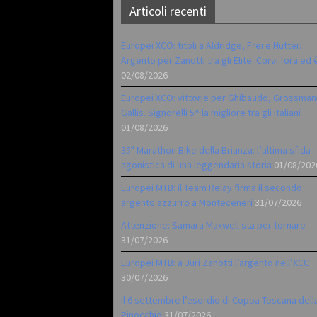
Articoli recenti
Europei XCO: titoli a Aldridge, Frei e Hutter.
Argento per Zanotti tra gli Elite. Corvi fora ed 
02/08/2026
Europei XCO: vittorie per Ghibaudo, Grossman
Gallis. Signorelli 5^ la migliore tra gli italiani
01/08/2026
35ª Marathon Bike della Brianza: l’ultima sfida
agonistica di una leggendaria storia
01/08/202
Europei MTB: il Team Relay firma il secondo
argento azzurro a Monteceneri
31/07/2026
Attenzione: Samara Maxwell sta per tornare
31/07/2026
Europei MTB: a Juri Zanotti l’argento nell’XCC
30/07/2026
Il 6 settembre l’esordio di Coppa Toscana dell
Pinocchio
31/07/2026