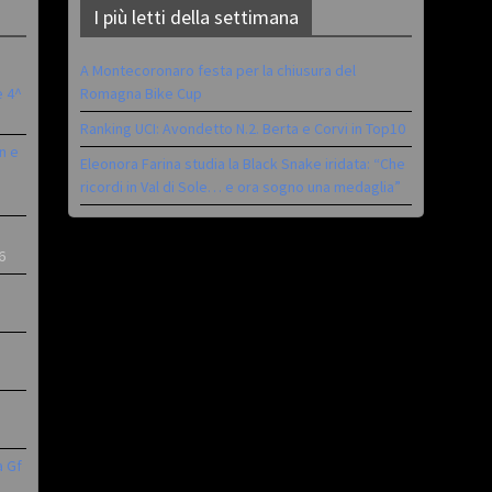
I più letti della settimana
A Montecoronaro festa per la chiusura del
è 4^
Romagna Bike Cup
Ranking UCI: Avondetto N.2. Berta e Corvi in Top10
n e
Eleonora Farina studia la Black Snake iridata: “Che
ricordi in Val di Sole… e ora sogno una medaglia”
6
a Gf