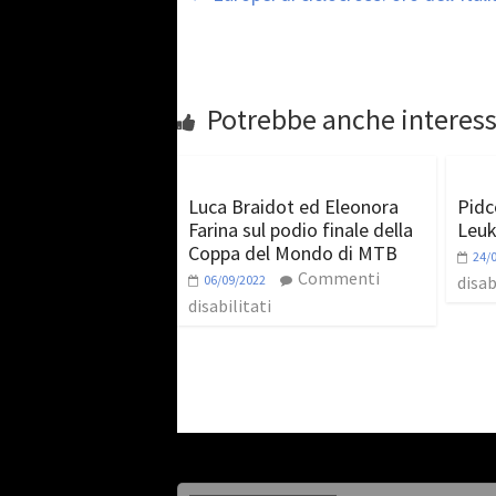
Potrebbe anche interess
Luca Braidot ed Eleonora
Pidc
Farina sul podio finale della
Leuk
Coppa del Mondo di MTB
24/
Commenti
06/09/2022
disab
disabilitati