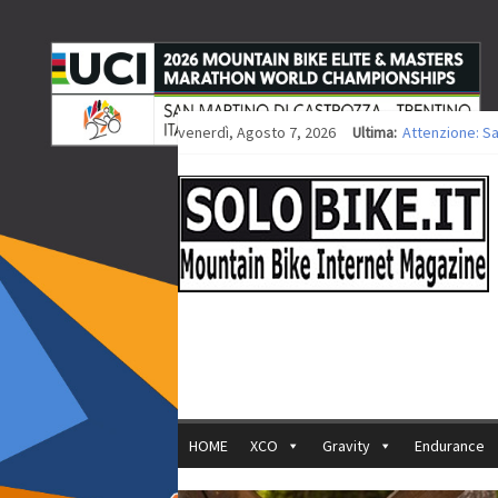
venerdì, Agosto 7, 2026
Ultima:
Attenzione: S
Europei XCO: ti
Europei XCO: vi
35ª Marathon B
Europei MTB: i
HOME
XCO
Gravity
Endurance