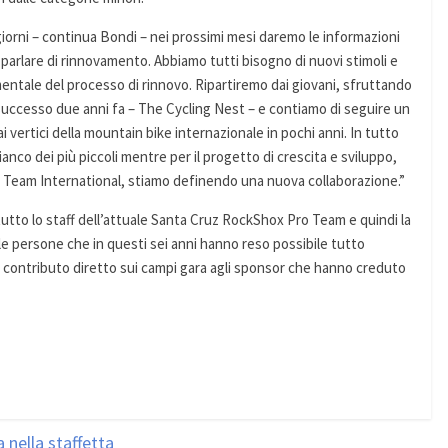
giorni – continua Bondi – nei prossimi mesi daremo le informazioni
arlare di rinnovamento. Abbiamo tutti bisogno di nuovi stimoli e
entale del processo di rinnovo. Ripartiremo dai giovani, sfruttando
successo due anni fa – The Cycling Nest – e contiamo di seguire un
ai vertici della mountain bike internazionale in pochi anni. In tutto
anco dei più piccoli mentre per il progetto di crescita e sviluppo,
il Team International, stiamo definendo una nuova collaborazione.”
 tutto lo staff dell’attuale Santa Cruz RockShox Pro Team e quindi la
le persone che in questi sei anni hanno reso possibile tutto
o contributo diretto sui campi gara agli sponsor che hanno creduto
a nella staffetta