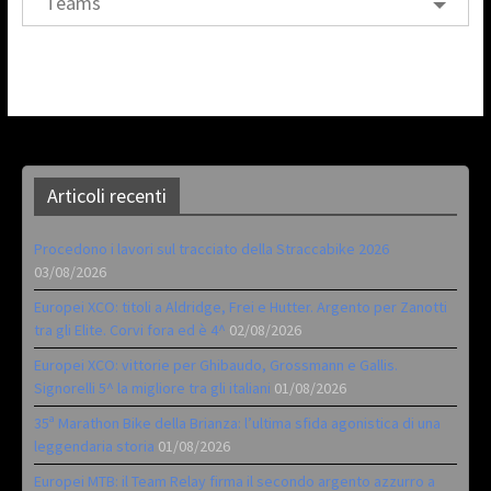
Teams
Articoli recenti
Procedono i lavori sul tracciato della Straccabike 2026
03/08/2026
Europei XCO: titoli a Aldridge, Frei e Hutter. Argento per Zanotti
tra gli Elite. Corvi fora ed è 4^
02/08/2026
Europei XCO: vittorie per Ghibaudo, Grossmann e Gallis.
Signorelli 5^ la migliore tra gli italiani
01/08/2026
35ª Marathon Bike della Brianza: l’ultima sfida agonistica di una
leggendaria storia
01/08/2026
Europei MTB: il Team Relay firma il secondo argento azzurro a