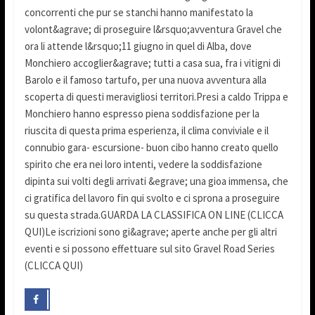
concorrenti che pur se stanchi hanno manifestato la
volont&agrave; di proseguire l&rsquo;avventura Gravel che
ora li attende l&rsquo;11 giugno in quel di Alba, dove
Monchiero accoglier&agrave; tutti a casa sua, fra i vitigni di
Barolo e il famoso tartufo, per una nuova avventura alla
scoperta di questi meravigliosi territori.Presi a caldo Trippa e
Monchiero hanno espresso piena soddisfazione per la
riuscita di questa prima esperienza, il clima conviviale e il
connubio gara- escursione- buon cibo hanno creato quello
spirito che era nei loro intenti, vedere la soddisfazione
dipinta sui volti degli arrivati &egrave; una gioa immensa, che
ci gratifica del lavoro fin qui svolto e ci sprona a proseguire
su questa strada.GUARDA LA CLASSIFICA ON LINE (CLICCA
QUI)Le iscrizioni sono gi&agrave; aperte anche per gli altri
eventi e si possono effettuare sul sito Gravel Road Series
(CLICCA QUI)