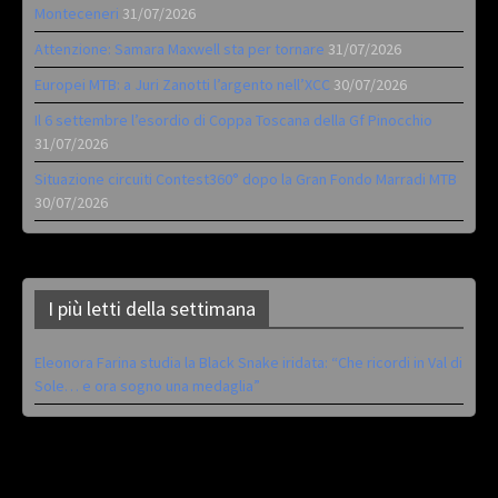
Monteceneri
31/07/2026
Attenzione: Samara Maxwell sta per tornare
31/07/2026
Europei MTB: a Juri Zanotti l’argento nell’XCC
30/07/2026
Il 6 settembre l’esordio di Coppa Toscana della Gf Pinocchio
31/07/2026
Situazione circuiti Contest360° dopo la Gran Fondo Marradi MTB
30/07/2026
I più letti della settimana
Eleonora Farina studia la Black Snake iridata: “Che ricordi in Val di
Sole… e ora sogno una medaglia”