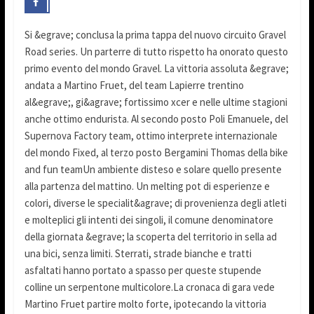
Si &egrave; conclusa la prima tappa del nuovo circuito Gravel
Road series. Un parterre di tutto rispetto ha onorato questo
primo evento del mondo Gravel. La vittoria assoluta &egrave;
andata a Martino Fruet, del team Lapierre trentino
al&egrave;, gi&agrave; fortissimo xcer e nelle ultime stagioni
anche ottimo endurista. Al secondo posto Poli Emanuele, del
Supernova Factory team, ottimo interprete internazionale
del mondo Fixed, al terzo posto Bergamini Thomas della bike
and fun teamUn ambiente disteso e solare quello presente
alla partenza del mattino. Un melting pot di esperienze e
colori, diverse le specialit&agrave; di provenienza degli atleti
e molteplici gli intenti dei singoli, il comune denominatore
della giornata &egrave; la scoperta del territorio in sella ad
una bici, senza limiti. Sterrati, strade bianche e tratti
asfaltati hanno portato a spasso per queste stupende
colline un serpentone multicolore.La cronaca di gara vede
Martino Fruet partire molto forte, ipotecando la vittoria