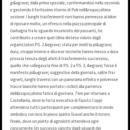
gi&agrave; dalla prima speciale, confermandosi nella seconda
e gestendo il fortissimo ritorno di Poli nell&rsquo;ultima
sezione. I lunghi trasferimenti non hanno permesso ai biker
di riposare molto, un rifresco nella piazza principale di
Garbagna fra lo sguardo incuriosito dei passanti, ha
contribuito a creare quel clima disteso voluto dagli
organizzatori.P.S. 2 &egrave; stata per molti la pi&ugrave;
dura, strappi intensi e discese tecniche hanno messo a dura
prova la tenuta degli atleti.Il trasferimento successivo,
quello che collegava la fine di P.S. 2 a P.S. 3, &egrave; forse il
manifesto pi&ugrave; suggestivo della giornata, salite fra i
vigneti, lunghi traversi con un panorama infinito e polverose
tracce bianche hanno portato i ciclisti alla partenza
dell&rsquo;ultima fatica di giornata. 7 km per ritornare a
Castellania, dove la forza evocativa di Fausto Coppi
attendeva tutti i partecipanti per complimentarsi in modo
simbolico con loro.In pieno spirito Gravel anche il ristoro
finale, dove un piatto di agnolotti attendeva ogni
concorrente.Un successo sancito dagli sguardi dei