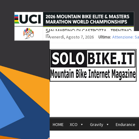
venerdì, Agosto 7, 2026
Ultima:
Attenzione: S
Europei XCO: ti
Europei XCO: vi
35ª Marathon B
Europei MTB: i
HOME
XCO
Gravity
Endurance