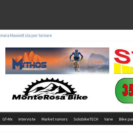
amara Maxwell sta per tornare
toli a Aldridge, Frei e Hutter. Argento per Zanotti tra gli Elite. Corvi fora ed 
ttorie per Ghibaudo, Grossmann e Gallis. Signorelli 5^ la migliore tra gli ital
ike della Brianza: l’ultima sfida agonistica di una leggendaria storia
l Team Relay firma il secondo argento azzurro a Monteceneri
Gf-Mx
Interviste
Market rumors
SolobikeTECH
Varie
Bike pa