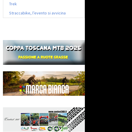
Trek
Straccabike, l’evento si avvicina