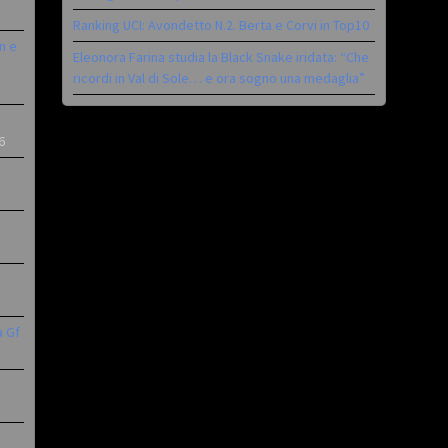
Ranking UCI: Avondetto N.2. Berta e Corvi in Top10
n e
Eleonora Farina studia la Black Snake iridata: “Che
ricordi in Val di Sole… e ora sogno una medaglia”
6
a Gf