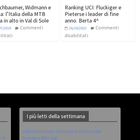
chbaumer, Widmann e
Ranking UCI: Fluckiger e
a: l’Italia della MTB
Pieterse i leader di fine
 in alto in Val di Sole
anno. Berta 4^
Commenti
Commenti
07/2019
26/10/2023
ilitati
disabilitati
I più letti della settimana
A Montecoronaro festa per la chiusura del
è 4^
Romagna Bike Cup