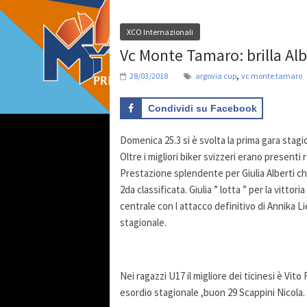
XCO Internazionali
Vc Monte Tamaro: brilla Alb
,
28/03/2018
argovia cup
vc monte tamaro
Condividi su Facebook
Domenica 25.3 si è svolta la prima gara stagio
Oltre i migliori biker svizzeri erano present
Prestazione splendente per Giulia Alberti ch
2da classificata. Giulia ” lotta ” per la vittor
centrale con l attacco definitivo di Annika Li
stagionale.
Nei ragazzi U17 il migliore dei ticinesi è Vit
esordio stagionale ,buon 29 Scappini Nicola. 