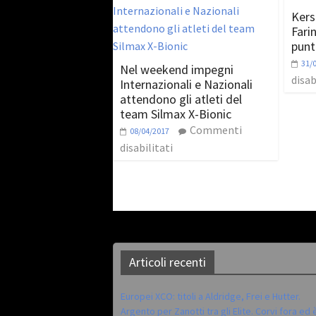
Kers
Farin
punta
31/
Nel weekend impegni
disab
Internazionali e Nazionali
attendono gli atleti del
team Silmax X-Bionic
Commenti
08/04/2017
disabilitati
Articoli recenti
Europei XCO: titoli a Aldridge, Frei e Hutter.
Argento per Zanotti tra gli Elite. Corvi fora ed 