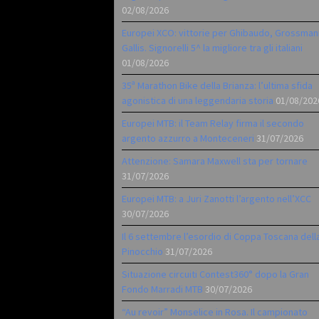
02/08/2026
Europei XCO: vittorie per Ghibaudo, Grossman
Gallis. Signorelli 5^ la migliore tra gli italiani
01/08/2026
35ª Marathon Bike della Brianza: l’ultima sfida
agonistica di una leggendaria storia
01/08/202
Europei MTB: il Team Relay firma il secondo
argento azzurro a Monteceneri
31/07/2026
Attenzione: Samara Maxwell sta per tornare
31/07/2026
Europei MTB: a Juri Zanotti l’argento nell’XCC
30/07/2026
Il 6 settembre l’esordio di Coppa Toscana dell
Pinocchio
31/07/2026
Situazione circuiti Contest360° dopo la Gran
Fondo Marradi MTB
30/07/2026
“Au revoir” Monselice in Rosa. Il campionato