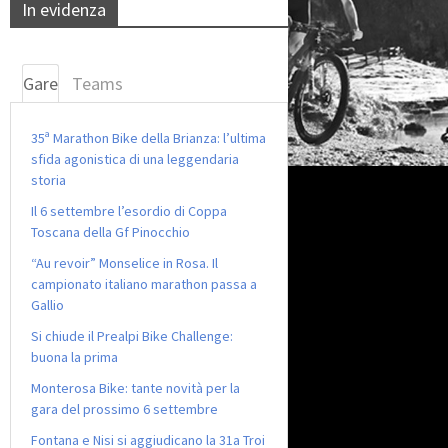
In evidenza
Gare
Teams
35ª Marathon Bike della Brianza: l’ultima
sfida agonistica di una leggendaria
storia
Il 6 settembre l’esordio di Coppa
Toscana della Gf Pinocchio
“Au revoir” Monselice in Rosa. Il
campionato italiano marathon passa a
Gallio
Si chiude il Prealpi Bike Challenge:
buona la prima
Monterosa Bike: tante novità per la
gara del prossimo 6 settembre
Fontana e Nisi si aggiudicano la 31a Troi