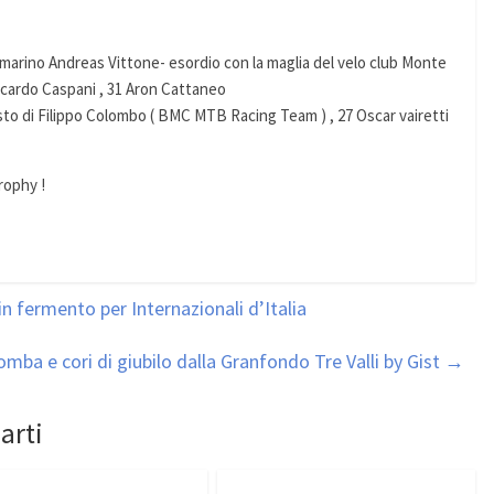
amarino Andreas Vittone- esordio con la maglia del velo club Monte
ccardo Caspani , 31 Aron Cattaneo
posto di Filippo Colombo ( BMC MTB Racing Team ) , 27 Oscar vairetti
rophy !
in fermento per Internazionali d’Italia
tromba e cori di giubilo dalla Granfondo Tre Valli by Gist
→
arti