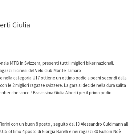
erti Giulia
nale MTB in Svizzera, presenti tutti i migliori biker nazionali.
i ragazzi Ticinesi del Velo club Monte Tamaro
e nella categoria U17 ottiene un ottimo podio a pochi secondi dalla
ia con le 2 migliori ragazze svizzere. La gara si decide nella dura salita
enher che vince ! Bravissima Giulia Alberti per il primo podio
o Fiorini con un buon 8 posto , seguito dal 13 Alessandro Guldimann all
U15 ottimo 4 posto di Giorgia Barelli e nei ragazzi 30 Bulloni Noè