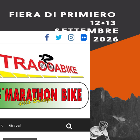
è 4^
iani
rk
Gravel