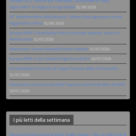
Europei XCO: vittorie per Ghibaudo, Grossmann e Gallis.
Signorelli 5^ la migliore tra gli italiani
01/08/2026
35ª Marathon Bike della Brianza: l’ultima sfida agonistica di una
leggendaria storia
01/08/2026
Europei MTB: il Team Relay firma il secondo argento azzurro a
Monteceneri
31/07/2026
Attenzione: Samara Maxwell sta per tornare
31/07/2026
Europei MTB: a Juri Zanotti l’argento nell’XCC
30/07/2026
Il 6 settembre l’esordio di Coppa Toscana della Gf Pinocchio
31/07/2026
Situazione circuiti Contest360° dopo la Gran Fondo Marradi MTB
30/07/2026
I più letti della settimana
Eleonora Farina studia la Black Snake iridata: “Che ricordi in Val di