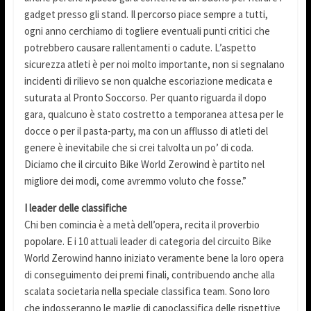
gadget presso gli stand. Il percorso piace sempre a tutti,
ogni anno cerchiamo di togliere eventuali punti critici che
potrebbero causare rallentamenti o cadute. L’aspetto
sicurezza atleti è per noi molto importante, non si segnalano
incidenti di rilievo se non qualche escoriazione medicata e
suturata al Pronto Soccorso. Per quanto riguarda il dopo
gara, qualcuno è stato costretto a temporanea attesa per le
docce o per il pasta-party, ma con un afflusso di atleti del
genere è inevitabile che si crei talvolta un po’ di coda.
Diciamo che il circuito Bike World Zerowind è partito nel
migliore dei modi, come avremmo voluto che fosse.”
I leader delle classifiche
Chi ben comincia è a metà dell’opera, recita il proverbio
popolare. E i 10 attuali leader di categoria del circuito Bike
World Zerowind hanno iniziato veramente bene la loro opera
di conseguimento dei premi finali, contribuendo anche alla
scalata societaria nella speciale classifica team. Sono loro
che indosseranno le maglie di capoclassifica delle rispettive