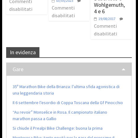
Commenti
03/05/2023
Wohlgemuth,
Commenti
disabilitati
4 e 6
disabilitati
19/08/2017
Commenti
disabilitati
In evidenza
Gare
35ª Marathon Bike della Brianza: l’ultima sfida agonistica di
una leggendaria storia
Il 6 settembre l’esordio di Coppa Toscana della Gf Pinocchio
“Au revoir” Monselice in Rosa. Il campionato italiano
marathon passa a Gallio
Si chiude il Prealpi Bike Challenge: buona la prima
Monterosa Bike: tante novità per la gara del prossimo 6