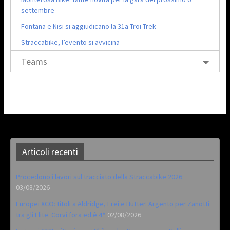
settembre
Fontana e Nisi si aggiudicano la 31a Troi Trek
Straccabike, l’evento si avvicina
Teams
Articoli recenti
Procedono i lavori sul tracciato della Straccabike 2026
03/08/2026
Europei XCO: titoli a Aldridge, Frei e Hutter. Argento per Zanotti
tra gli Elite. Corvi fora ed è 4^
02/08/2026