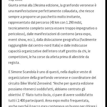
Giunta ormai alla 19esima edizione, la granfondo veronese è
una manifestazione perfettamente collaudata, che riesce
sempre a proporre un pacchetto molto invitante,
rappresentato dal percorso (43 km con 1.290 mdsl,
tecnicamente completo senza essere troppo impegnativo o
pericoloso), dalle manifestazioni di contorno (area expo,
event show, ecc.), dalla dislocazione geografica (facilmente
raggiungibile dal centro-nord Italia) e dalle indiscusse
capacità organizzative dell’intero staff gestito da chi, le
competizioni, le ha corse da atleta prima di allestirle da
regista.
E Simone Scandola è uno di questi, nella duplice veste di
organizzatore della granfondo veronese e coordinatore del
circuito Bike World Zerowind. “Anche per questa edizione
possiamo ritenerci soddisfatti, abbiamo centrato gli
obiettivi. E’ filato tutto liscio, ci pare di avere soddisfatto
tutti i 2.400 partecipanti. Area expo molto frequentata,
anche perché il pacco gara conteneva un buono per ritirare i