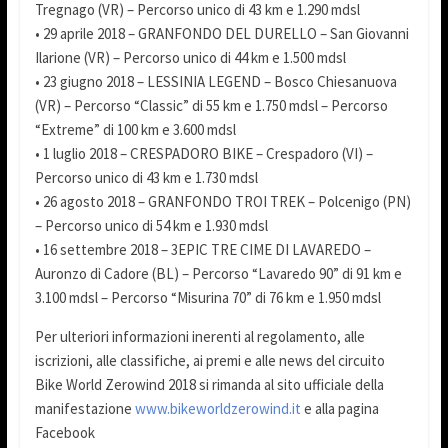
Tregnago (VR) – Percorso unico di 43 km e 1.290 mdsl
• 29 aprile 2018 – GRANFONDO DEL DURELLO – San Giovanni
Ilarione (VR) – Percorso unico di 44 km e 1.500 mdsl
• 23 giugno 2018 – LESSINIA LEGEND – Bosco Chiesanuova
(VR) – Percorso “Classic” di 55 km e 1.750 mdsl – Percorso
“Extreme” di 100 km e 3.600 mdsl
• 1 luglio 2018 – CRESPADORO BIKE – Crespadoro (VI) –
Percorso unico di 43 km e 1.730 mdsl
• 26 agosto 2018 – GRANFONDO TROI TREK – Polcenigo (PN)
– Percorso unico di 54 km e 1.930 mdsl
• 16 settembre 2018 – 3EPIC TRE CIME DI LAVAREDO –
Auronzo di Cadore (BL) – Percorso “Lavaredo 90” di 91 km e
3.100 mdsl – Percorso “Misurina 70” di 76 km e 1.950 mdsl
Per ulteriori informazioni inerenti al regolamento, alle
iscrizioni, alle classifiche, ai premi e alle news del circuito
Bike World Zerowind 2018 si rimanda al sito ufficiale della
manifestazione
www.bikeworldzerowind.it
e alla pagina
Facebook