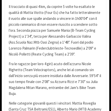
Il tracciato di quasi 4 km, da coprire 5 volte ha esaltato le
qualità di Mattia Viotto (Four Es) che ha fatto letteralmente
il vuoto alle sue spalle andando a vincere in 1h00’04” con il
piccolo rammarico di non essere riuscito a scendere sotto
l’ora. Seconda piazza per Samuele Mania (B-Team Cycling
Project) a 1’34”, terza per Alessandro Garbaccio Valina
(Ass.Scuola Naz.Mtb Oasi Zegna) a 1’48”. Fuori dal podio
Lorenzo Palmarin (Federclubtrieste-Tecnoedile) a 2’09” e
Nicolò Polletti (Reate Cycling Team) a 2’39”.
Fra le ragazze (per loro 4 giri) acuto dell’azzurra Nicole
Righetto (Team Velociraptors), anche lei al comando sin
dall’inizio senza più essere insidiata dalle Avversarie. 59’54” il
suo tempo finale con 2’08” su Azzurra Rizzi e 7’30” su Julia
Magdalena Mitan Marano, entrambe del Jam’s Bike Team
Buja.
Nelle categorie giovanili questi i vincitori: Mattia Roveglia
(Santa Cruz TSA Beltrami/ES1), Alberto Mario (MTB Academy