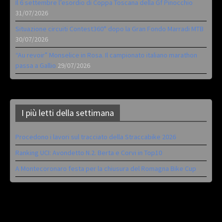
Il 6 settembre l’esordio di Coppa Toscana della Gf Pinocchio
31/07/2026
Situazione circuiti Contest360° dopo la Gran Fondo Marradi MTB
30/07/2026
“Au revoir” Monselice in Rosa. Il campionato italiano marathon
passa a Gallio
29/07/2026
I più letti della settimana
Procedono i lavori sul tracciato della Straccabike 2026
Ranking UCI: Avondetto N.2. Berta e Corvi in Top10
A Montecoronaro festa per la chiusura del Romagna Bike Cup