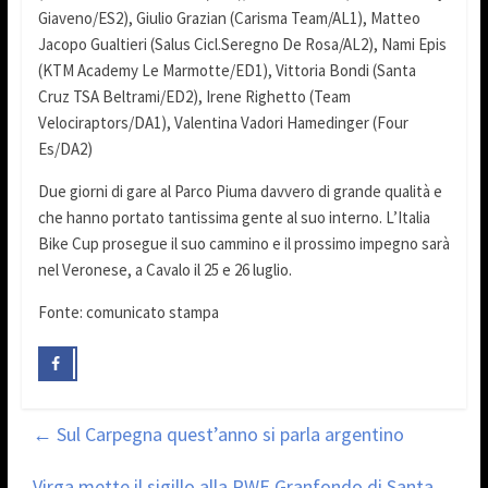
Giaveno/ES2), Giulio Grazian (Carisma Team/AL1), Matteo
Jacopo Gualtieri (Salus Cicl.Seregno De Rosa/AL2), Nami Epis
(KTM Academy Le Marmotte/ED1), Vittoria Bondi (Santa
Cruz TSA Beltrami/ED2), Irene Righetto (Team
Velociraptors/DA1), Valentina Vadori Hamedinger (Four
Es/DA2)
Due giorni di gare al Parco Piuma davvero di grande qualità e
che hanno portato tantissima gente al suo interno. L’Italia
Bike Cup prosegue il suo cammino e il prossimo impegno sarà
nel Veronese, a Cavalo il 25 e 26 luglio.
Fonte: comunicato stampa
←
Sul Carpegna quest’anno si parla argentino
Virga mette il sigillo alla RWE Granfondo di Santa