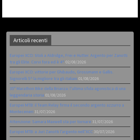
Articoli recenti
Europei XCO: titoli a Aldridge, Frei e Hutter. Argento per Zanotti
tra gli Elite. Corvi fora ed è 4^
02/08/2026
Europei XCO: vittorie per Ghibaudo, Grossmann e Gallis.
Signorelli 5^ la migliore tra gli italiani
01/08/2026
35ª Marathon Bike della Brianza: l’ultima sfida agonistica di una
leggendaria storia
01/08/2026
Europei MTB: il Team Relay firma il secondo argento azzurro a
Monteceneri
31/07/2026
Attenzione: Samara Maxwell sta per tornare
31/07/2026
Europei MTB: a Juri Zanotti l’argento nell’XCC
30/07/2026