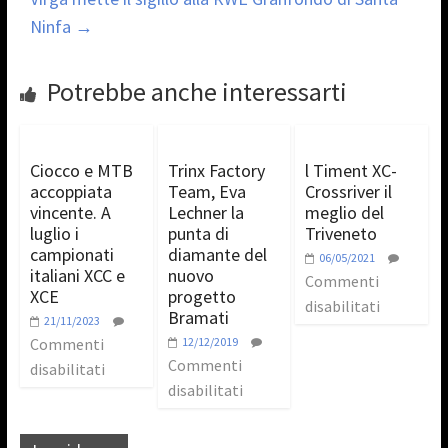
Ninfa
→
Potrebbe anche interessarti
Ciocco e MTB
Trinx Factory
l Timent XC-
accoppiata
Team, Eva
Crossriver il
vincente. A
Lechner la
meglio del
luglio i
punta di
Triveneto
campionati
diamante del
06/05/2021
italiani XCC e
nuovo
Commenti
XCE
progetto
disabilitati
Bramati
21/11/2023
Commenti
12/12/2019
Commenti
disabilitati
disabilitati