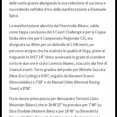
delle ruote grasse allungando la sua collezione di successi e
succedendo nell’albo d’oro della manifestazione a Emanuele
Spica.
La manifestazione allestita dal Finestrelle Bikers, valida
come tappa conclusiva del 3 Coast Challenge e per la Coppa
Sicilia oltre che per il Campionato Regionale CSI, era
disegnata su 44 km per un dislivello di 1.343 metri, un
percorso arcigno che ha esaltato le qualità di Virga, primo al
traguardo in 1h57’14”. Unico avversario in grado di scendere
sotto le due ore è stato Lorenzo Adamo, staccato alla fine di
2 minuti esatti. Terzo gradino del podio per Michele Gazzara
(New Era Cycling) a 6’05”, seguito da Giovanni Scarso
(Nonsolobike) a 7’00” e da Manuel Oddo (Monreal Racing
Team) a 8’06”.
Fra le donne prima piazza per Alessandra Tortorici (Jato
Mountain Bikers) che in 2h49’23” ha prevalso per 7’49” su
Elisa Stodiale (Madone Bike) e per 18’43” su Benedetta