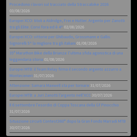
Procedono i lavori sul tracciato della Straccabike 2026
03/08/2026
Europei XCO: titoli a Aldridge, Frei e Hutter. Argento per Zanotti
tra gli Elite. Corvi fora ed è 4^
02/08/2026
Europei XCO: vittorie per Ghibaudo, Grossmann e Gallis.
Signorelli 5^ la migliore tra gli italiani
01/08/2026
35ª Marathon Bike della Brianza: l’ultima sfida agonistica di una
leggendaria storia
01/08/2026
Europei MTB: il Team Relay firma il secondo argento azzurro a
Monteceneri
31/07/2026
Attenzione: Samara Maxwell sta per tornare
31/07/2026
Europei MTB: a Juri Zanotti l’argento nell’XCC
30/07/2026
Il 6 settembre l’esordio di Coppa Toscana della Gf Pinocchio
31/07/2026
Situazione circuiti Contest360° dopo la Gran Fondo Marradi MTB
30/07/2026