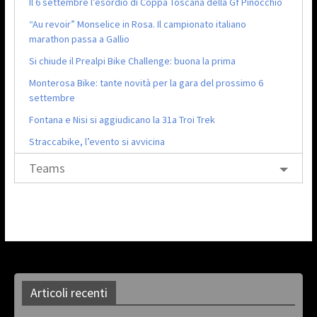
Il 6 settembre l’esordio di Coppa Toscana della Gf Pinocchio
“Au revoir” Monselice in Rosa. Il campionato italiano
marathon passa a Gallio
Si chiude il Prealpi Bike Challenge: buona la prima
Monterosa Bike: tante novità per la gara del prossimo 6
settembre
Fontana e Nisi si aggiudicano la 31a Troi Trek
Straccabike, l’evento si avvicina
Teams
Articoli recenti