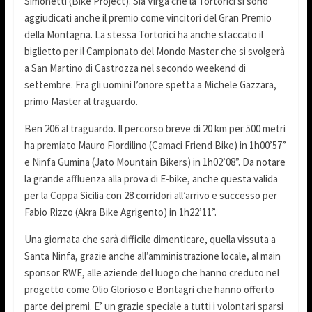
Simonetti (Bike Project). Sia Virga che la Tortorici si sono
aggiudicati anche il premio come vincitori del Gran Premio
della Montagna. La stessa Tortorici ha anche staccato il
biglietto per il Campionato del Mondo Master che si svolgerà
a San Martino di Castrozza nel secondo weekend di
settembre. Fra gli uomini l’onore spetta a Michele Gazzara,
primo Master al traguardo.
Ben 206 al traguardo. Il percorso breve di 20 km per 500 metri
ha premiato Mauro Fiordilino (Camaci Friend Bike) in 1h00’57”
e Ninfa Gumina (Jato Mountain Bikers) in 1h02’08”. Da notare
la grande affluenza alla prova di E-bike, anche questa valida
per la Coppa Sicilia con 28 corridori all’arrivo e successo per
Fabio Rizzo (Akra Bike Agrigento) in 1h22’11”.
Una giornata che sarà difficile dimenticare, quella vissuta a
Santa Ninfa, grazie anche all’amministrazione locale, al main
sponsor RWE, alle aziende del luogo che hanno creduto nel
progetto come Olio Glorioso e Bontagri che hanno offerto
parte dei premi. E’ un grazie speciale a tutti i volontari sparsi