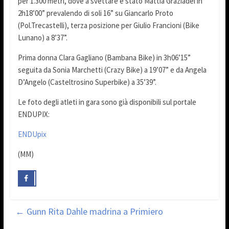
per 1.300 metri, dove a svettare è stato Mattia Graziadei in
2h18’00” prevalendo di soli 16” su Giancarlo Proto
(Pol.Trecastelli), terza posizione per Giulio Francioni (Bike
Lunano) a 8’37”.
Prima donna Clara Gagliano (Bambana Bike) in 3h06’15”
seguita da Sonia Marchetti (Crazy Bike) a 19’07” e da Angela
D’Angelo (Casteltrosino Superbike) a 35’39”.
Le foto degli atleti in gara sono già disponibili sul portale
ENDUPIX:
ENDUpix
(MM)
←
Gunn Rita Dahle madrina a Primiero