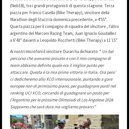
(Neb18), tra i grandi protagonisti di questa stagione. Terza
piazza per Franco Casella (Bike Therapy), vincitore della
Marathon degli Stazzi la domenica precedente, a 4’55”.
Quarta piazza per il compagno di squadra del vincitore , l’altro
argentino del Marconi Racing Team, Juan Ignacio Goudaillez
a 6’43” davanti a Leopoldo Rocchetti (Bike Therapy) a 11’15”.
Ai nostri microfoni il vincitore Duran ha dichiarato: ”
Un bel
percorso che avevamo provato e con il mio compagno di
team abbiamo definito quale era il miglior punto per
attaccare. Questa é la mia prima vittoria in Italia. Ora pero’
ci dedicheremo allo XCO internazionale, puntando a gare
europee non di primissimo piano, per guadagnare punti nel
ranking UCI XCO, cercando di guadagnare un posto per
l’Argentina per le prossime Olimoiadi di Los Angelese 2028.
Sappiamo che sarà dura ma vogliamo provarci”