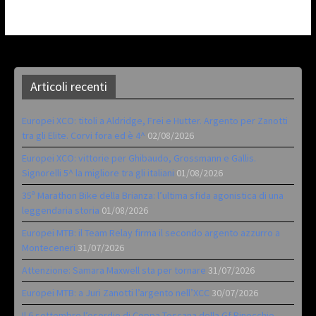
Articoli recenti
Europei XCO: titoli a Aldridge, Frei e Hutter. Argento per Zanotti
tra gli Elite. Corvi fora ed è 4^
02/08/2026
Europei XCO: vittorie per Ghibaudo, Grossmann e Gallis.
Signorelli 5^ la migliore tra gli italiani
01/08/2026
35ª Marathon Bike della Brianza: l’ultima sfida agonistica di una
leggendaria storia
01/08/2026
Europei MTB: il Team Relay firma il secondo argento azzurro a
Monteceneri
31/07/2026
Attenzione: Samara Maxwell sta per tornare
31/07/2026
Europei MTB: a Juri Zanotti l’argento nell’XCC
30/07/2026
Il 6 settembre l’esordio di Coppa Toscana della Gf Pinocchio