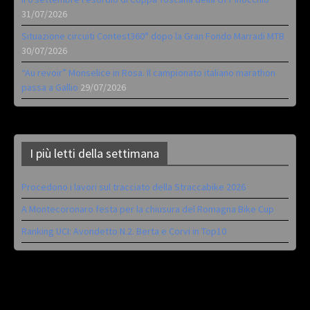
31/07/2026
Situazione circuiti Contest360° dopo la Gran Fondo Marradi MTB
30/07/2026
“Au revoir” Monselice in Rosa. Il campionato italiano marathon
passa a Gallio
29/07/2026
I più letti della settimana
Procedono i lavori sul tracciato della Straccabike 2026
A Montecoronaro festa per la chiusura del Romagna Bike Cup
Ranking UCI: Avondetto N.2. Berta e Corvi in Top10