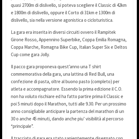
quasi 2700m di dislivello, si poteva scegliere il Classic di 42km
e 1800m di dislivello, oppure il Corto di 31km e 1300m di
dislivello, sia nella versione agonistica o cicloturistica.
La gara era inserita in diversi circuiti ovvero il Rampitek
Girone Rosso, Appennino Superbike, Coppa Emilia Romagna,
Coppa Marche, Romagna Bike Cup, Italian Super Six e Deltos
Cup come gara Jolly.
Il pacco gara proponeva quest’anno una T shirt
commemorativa della gara, una lattina di Red Bull, una
confezione di pasta, oltre al buono pasto (completo) per
atleta e accompagnatore. Essendo la prima edizione il C.O.
non ha voluto rischiare ed ha fatto partire prima il Classic e
poi 5 minuti dopo il Marathon, tutti alle 9.30. Per un prossimo
anno consigliabile anticipare la partenza del marathon di un
30 o anche 45 minuti, dando anche piu’ visibilità al percorso
“principale”.
Il tracciato di gara era stato sapientemente disegnato con