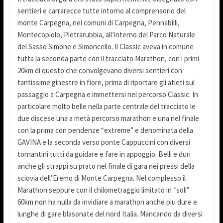
sentieri e carrarecce tutte intorno al comprensorio del
monte Carpegna, nei comuni di Carpegna, Pennabilli,
Montecopiolo, Pietrarubbia, all’interno del Parco Naturale
del Sasso Simone e Simoncello. Il Classic aveva in comune
tutta la seconda parte con il tracciato Marathon, con i primi
20km di questo che convolgevano diversi sentieri con
tantissime ginestre in fiore, prima di riportare gli atleti sul
passaggio a Carpegna e immettersi nel percorso Classic. In
particolare molto belle nella parte centrale del tracciato le
due discese una a metà percorso marathon e una nel finale
con la prima con pendenze “extreme” e denominata della
GAVINA e la seconda verso ponte Cappuccini con diversi
tornantini tutti da guidare e fare in appoggio. Belli e duri
anche gli strappi su prato nel finale di gara nei pressi della
sciovia dell’Eremo di Monte Carpegna. Nel complesso il
Marathon seppure con il chilometraggio limitato in “soli”
60km non ha nulla da invidiare a marathon anche piu dure e
lunghe di gare blasonate del nord Italia. Mancando da diversi