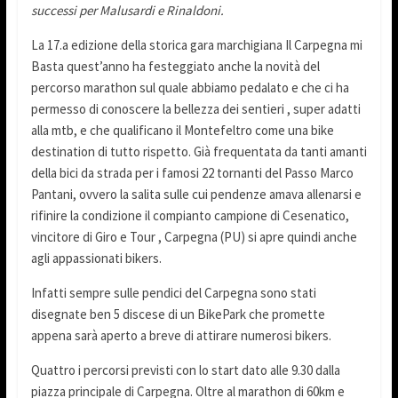
successi per Malusardi e Rinaldoni.
La 17.a edizione della storica gara marchigiana Il Carpegna mi
Basta quest’anno ha festeggiato anche la novità del
percorso marathon sul quale abbiamo pedalato e che ci ha
permesso di conoscere la bellezza dei sentieri , super adatti
alla mtb, e che qualificano il Montefeltro come una bike
destination di tutto rispetto. Già frequentata da tanti amanti
della bici da strada per i famosi 22 tornanti del Passo Marco
Pantani, ovvero la salita sulle cui pendenze amava allenarsi e
rifinire la condizione il compianto campione di Cesenatico,
vincitore di Giro e Tour , Carpegna (PU) si apre quindi anche
agli appassionati bikers.
Infatti sempre sulle pendici del Carpegna sono stati
disegnate ben 5 discese di un BikePark che promette
appena sarà aperto a breve di attirare numerosi bikers.
Quattro i percorsi previsti con lo start dato alle 9.30 dalla
piazza principale di Carpegna. Oltre al marathon di 60km e