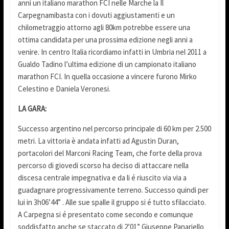
anni un italiano marathon FCI nelle Marche la Il
Carpegnamibasta con i dovuti aggiustamenti e un
chilometraggio attorno agli 80km potrebbe essere una
ottima candidata per una prossima edizione negli anni a
venire. In centro Italia ricordiamo infatti in Umbria nel 2011 a
Gualdo Tadino l’ultima edizione di un campionato italiano
marathon FCI. In quella occasione a vincere furono Mirko
Celestino e Daniela Veronesi.
LA GARA:
Successo argentino nel percorso principale di 60 km per 2.500
metri. La vittoria è andata infatti ad Agustin Duran,
portacolori del Marconi Racing Team, che forte della prova
percorso di giovedi scorso ha deciso di attaccare nella
discesa centrale impegnativa e da li é riuscito via via a
guadagnare progressivamente terreno. Successo quindi per
lui in 3h06’44” . Alle sue spalle il gruppo si é tutto sfilacciato.
A Carpegna si é presentato come secondo e comunque
soddisfatto anche se staccato di 2’01” Giuseppe Panariello