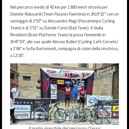
Nel percorso medio di 42 km per 1.800 metri vittoria per
Daniele Malusardi (Team Passion Faentina) in 2h19’21” con un
vantaggio di 2’50” su Alessandro Magi (Passatempo Cycling
Team) e di 2’55” su Davide Conti (Bad Team). A Giulia
Rinaldoni (Bravi Platforms Team) la prova femminile in
2h47’59”, alle sue spalle Alessia Bulleri (Cycling Cafè Cervelo)
a 3’06” e Sofia Bartomeoli, compagna di colori della vincitrice,
a 12’20”.
Il podio maschile del percorso Classic