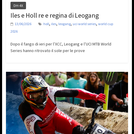
DH-4X
Iles e Holl re e regina di Leogang
,
,
,
,
13/06/2026
holl
iles
leogang
uci world series
world cup
2026
Dopo il fango di ieri per l’XCC, Leogang e l’UCI MTB World
Series hanno ritrovato il sole per le prove