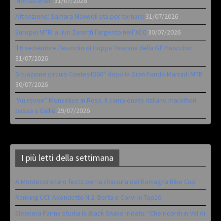
Monteceneri
31/07/2026
Attenzione: Samara Maxwell sta per tornare
31/07/2026
Europei MTB: a Juri Zanotti l’argento nell’XCC
30/07/2026
Il 6 settembre l’esordio di Coppa Toscana della Gf Pinocchio
31/07/2026
Situazione circuiti Contest360° dopo la Gran Fondo Marradi MTB
30/07/2026
“Au revoir” Monselice in Rosa. Il campionato italiano marathon
passa a Gallio
29/07/2026
I più letti della settimana
A Montecoronaro festa per la chiusura del Romagna Bike Cup
Ranking UCI: Avondetto N.2. Berta e Corvi in Top10
Eleonora Farina studia la Black Snake iridata: “Che ricordi in Val di