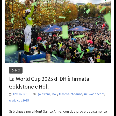
DH-4X
La World Cup 2025 di DH è firmata
Goldstone e Holl
,
,
,
,
12/10/2025
goldstone
holl
Mont Sainte Anne
uci world series
world cup 2025
Si è chiusa ieri a Mont Sainte Anne, con due prove decisamente