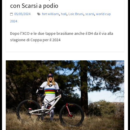
con Scarsi a podio
,
,
,
,
05/05/2024
fort william
holl
Loic Bruni
scarsi
world cup
2024
Dopo l’XCO e le due tappe brasiliane anche il DH da il via alla
stagione di Coppa per il 2024