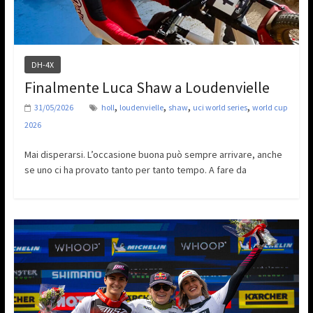
DH-4X
Finalmente Luca Shaw a Loudenvielle
,
,
,
,
31/05/2026
holl
loudenvielle
shaw
uci world series
world cup
2026
Mai disperarsi. L’occasione buona può sempre arrivare, anche
se uno ci ha provato tanto per tanto tempo. A fare da