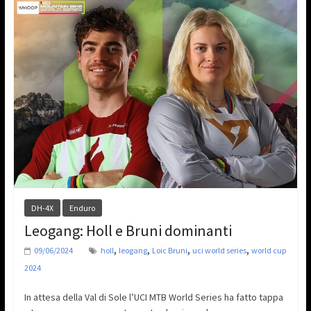
DH-4X
Enduro
Leogang: Holl e Bruni dominanti
,
,
,
,
09/06/2024
holl
leogang
Loic Bruni
uci world series
world cup
2024
In attesa della Val di Sole l’UCI MTB World Series ha fatto tappa