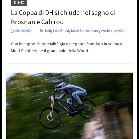
DH-4X
La Coppa di DH si chiude nel segno di
Brosnan e Cabirou
,
,
,
06/10/2024
holl
Loic Bruni
Mont Sainte Anne
world cup 2024
Con le coppe di specialità già assegnata è andato in scena a
Mont Sainte Anne il gran finale della World