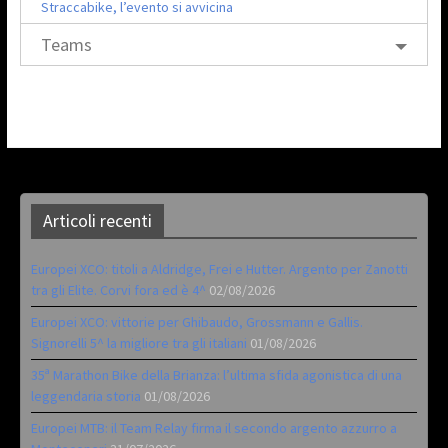
Straccabike, l’evento si avvicina
Teams
Articoli recenti
Europei XCO: titoli a Aldridge, Frei e Hutter. Argento per Zanotti
tra gli Elite. Corvi fora ed è 4^
02/08/2026
Europei XCO: vittorie per Ghibaudo, Grossmann e Gallis.
Signorelli 5^ la migliore tra gli italiani
01/08/2026
35ª Marathon Bike della Brianza: l’ultima sfida agonistica di una
leggendaria storia
01/08/2026
Europei MTB: il Team Relay firma il secondo argento azzurro a