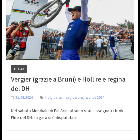
DH-4X
Vergier (grazie a Bruni) e Holl re e regina
del DH
,
,
,
31/08/2024
holl
pal arinsal
vergier
worlds 2024
Nel sabato Mondiale di Pal Arinsal sono stati assegnati i titoli
Elite del DH. La gara si è disputata in