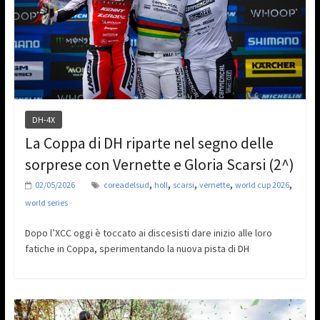
DH-4X
La Coppa di DH riparte nel segno delle
sorprese con Vernette e Gloria Scarsi (2^)
,
,
,
,
,
02/05/2026
coreadelsud
holl
scarsi
vernette
world cup 2026
world series
Dopo l’XCC oggi è toccato ai discesisti dare inizio alle loro
fatiche in Coppa, sperimentando la nuova pista di DH