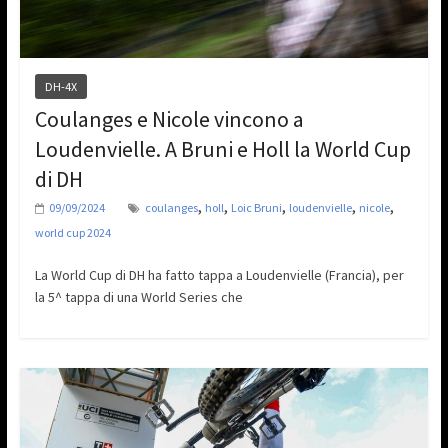
DH-4X
Coulanges e Nicole vincono a
Loudenvielle. A Bruni e Holl la World Cup
di DH
,
,
,
,
,
09/09/2024
coulanges
holl
Loic Bruni
loudenvielle
nicole
world cup 2024
La World Cup di DH ha fatto tappa a Loudenvielle (Francia), per
la 5^ tappa di una World Series che