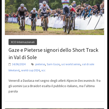
XCO Internazionali
Gaze e Pieterse signori dello Short Track
in Val di Sole
,
,
,
14/06/2024
pieterse
Sam Gaze
uci world series
val di sole
,
,
bikeland
world cup 2024
xcc
Venerdì a Daolasa nel segno degli atleti Alpecin-Deceuninck: fra
gli uomini Luca Braidot esalta il pubblico italiano, ma l’ultima
parola