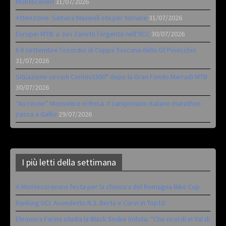
Monteceneri
31/07/2026
Attenzione: Samara Maxwell sta per tornare
31/07/2026
Europei MTB: a Juri Zanotti l’argento nell’XCC
30/07/2026
Il 6 settembre l’esordio di Coppa Toscana della Gf Pinocchio
31/07/2026
Situazione circuiti Contest360° dopo la Gran Fondo Marradi MTB
30/07/2026
“Au revoir” Monselice in Rosa. Il campionato italiano marathon
passa a Gallio
29/07/2026
I più letti della settimana
A Montecoronaro festa per la chiusura del Romagna Bike Cup
Ranking UCI: Avondetto N.2. Berta e Corvi in Top10
Eleonora Farina studia la Black Snake iridata: “Che ricordi in Val di