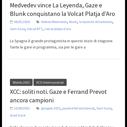
Medvedev vince La Leyenda, Gaze e
Blunk conquistano la Volcat Platja d’Aro
,
,
,
04/02/2024
Aleksei Medvedev
blunk
la leyenda de tartessos
,
,
Sam Gaze
Volcat BTT
volcat platja d'aro
La Spagna è grande protagonista in questo inizio di stagione.
Tante le gare in programma, sia per le gare a
Worlds 2023
XCO Internazionali
XCC: soliti noti. Gaze e Ferrand Prevot
ancora campioni
,
,
,
10/08/2023
glasgow 2023
pauline ferrand prevot
Sam Gaze
short track