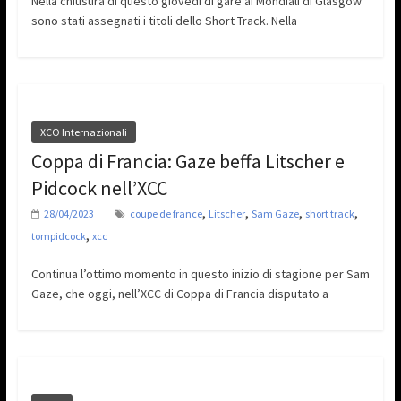
Nella chiusura di questo giovedi di gare ai Mondiali di Glasgow
sono stati assegnati i titoli dello Short Track. Nella
XCO Internazionali
Coppa di Francia: Gaze beffa Litscher e
Pidcock nell’XCC
,
,
,
,
28/04/2023
coupe de france
Litscher
Sam Gaze
short track
,
tompidcock
xcc
Continua l’ottimo momento in questo inizio di stagione per Sam
Gaze, che oggi, nell’XCC di Coppa di Francia disputato a