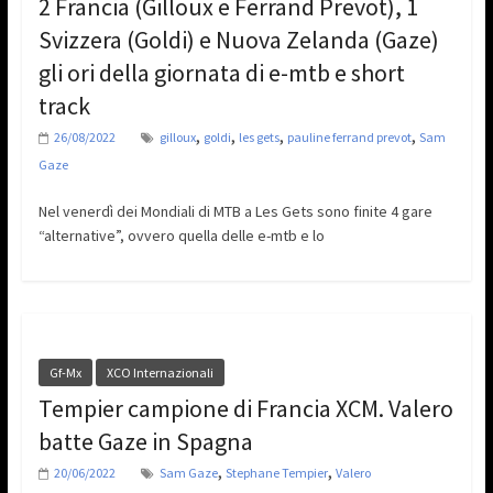
2 Francia (Gilloux e Ferrand Prevot), 1
Svizzera (Goldi) e Nuova Zelanda (Gaze)
gli ori della giornata di e-mtb e short
track
,
,
,
,
26/08/2022
gilloux
goldi
les gets
pauline ferrand prevot
Sam
Gaze
Nel venerdì dei Mondiali di MTB a Les Gets sono finite 4 gare
“alternative”, ovvero quella delle e-mtb e lo
Gf-Mx
XCO Internazionali
Tempier campione di Francia XCM. Valero
batte Gaze in Spagna
,
,
20/06/2022
Sam Gaze
Stephane Tempier
Valero