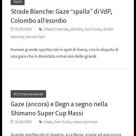
Varie
Strade Bianche: Gaze “spalla” di VdP,
Colombo all’esordio
,
,
,
03/03/2023
Filippo Colombo
pidcock
Sam Gaze
strade
,
bianche
Van der Poel
Domani grande spettacolo in quel di Siena, con la disputa di
una gara che è diventata ormai una delle grandi
XCO Internazionali
Gaze (ancora) e Degn a segno nella
Shimano Super Cup Massi
,
,
12/02/2023
Degn
Sam Gaze
super cup massi
Grande spettacolo in Spagna, a La Nucia, grazie ad una prova