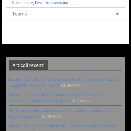
Straccabike, l’evento si avvicina
Teams
Articoli recenti
Europei XCO: titoli a Aldridge, Frei e Hutter. Argento per Zanotti
tra gli Elite. Corvi fora ed è 4^
02/08/2026
Europei XCO: vittorie per Ghibaudo, Grossmann e Gallis.
Signorelli 5^ la migliore tra gli italiani
01/08/2026
35ª Marathon Bike della Brianza: l’ultima sfida agonistica di una
leggendaria storia
01/08/2026
Europei MTB: il Team Relay firma il secondo argento azzurro a