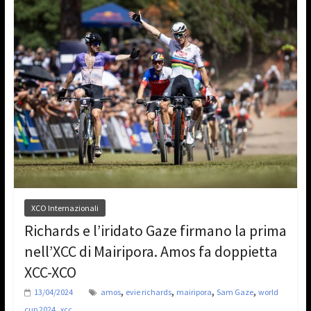
XCO Internazionali
Richards e l’iridato Gaze firmano la prima
nell’XCC di Mairipora. Amos fa doppietta
XCC-XCO
,
,
,
,
13/04/2024
amos
evie richards
mairipora
Sam Gaze
world
,
cup 2024
xcc