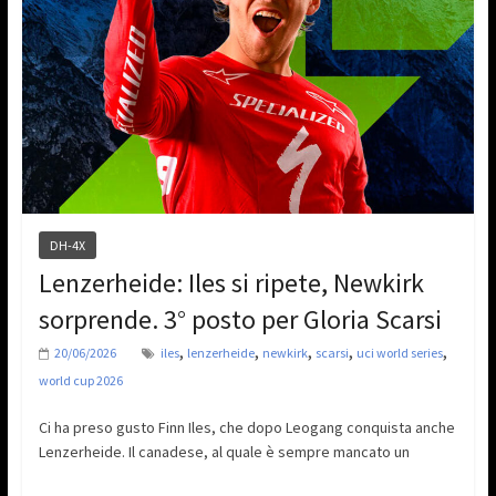
DH-4X
Lenzerheide: Iles si ripete, Newkirk
sorprende. 3° posto per Gloria Scarsi
,
,
,
,
,
20/06/2026
iles
lenzerheide
newkirk
scarsi
uci world series
world cup 2026
Ci ha preso gusto Finn Iles, che dopo Leogang conquista anche
Lenzerheide. Il canadese, al quale è sempre mancato un