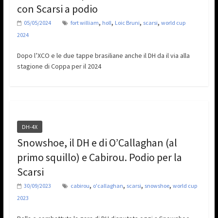
con Scarsi a podio
,
,
,
,
05/05/2024
fort william
holl
Loic Bruni
scarsi
world cup
2024
Dopo l’XCO e le due tappe brasiliane anche il DH da il via alla
stagione di Coppa per il 2024
DH-4X
Snowshoe, il DH e di O’Callaghan (al
primo squillo) e Cabirou. Podio per la
Scarsi
,
,
,
,
30/09/2023
cabirou
o'callaghan
scarsi
snowshoe
world cup
2023