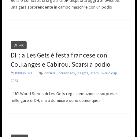
Bella e combattuta la gara di DH disputata oggi a Snowshoe.
Una gara sorprendente in campo maschile con un podio
DH-4X
DH: a Les Gets è festa francese con
Coulanges e Cabirou. Scarsi a podio
,
,
,
,
09/09/2023
cabirou
coulanges
les gets
scarsi
world cup
2023
L’UCI World Series di Les Gets regala emozioni e sorprese
nelle gare di DH, ma a dominare sono comunque i