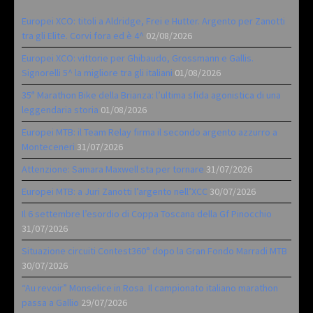
Europei XCO: titoli a Aldridge, Frei e Hutter. Argento per Zanotti
tra gli Elite. Corvi fora ed è 4^
02/08/2026
Europei XCO: vittorie per Ghibaudo, Grossmann e Gallis.
Signorelli 5^ la migliore tra gli italiani
01/08/2026
35ª Marathon Bike della Brianza: l’ultima sfida agonistica di una
leggendaria storia
01/08/2026
Europei MTB: il Team Relay firma il secondo argento azzurro a
Monteceneri
31/07/2026
Attenzione: Samara Maxwell sta per tornare
31/07/2026
Europei MTB: a Juri Zanotti l’argento nell’XCC
30/07/2026
Il 6 settembre l’esordio di Coppa Toscana della Gf Pinocchio
31/07/2026
Situazione circuiti Contest360° dopo la Gran Fondo Marradi MTB
30/07/2026
“Au revoir” Monselice in Rosa. Il campionato italiano marathon
passa a Gallio
29/07/2026