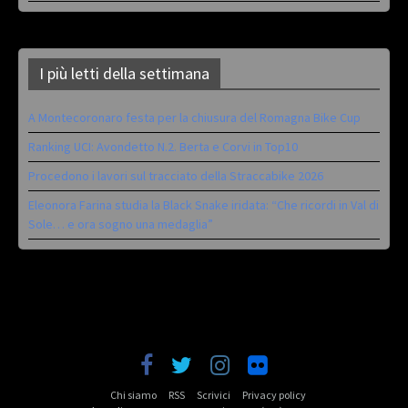
I più letti della settimana
A Montecoronaro festa per la chiusura del Romagna Bike Cup
Ranking UCI: Avondetto N.2. Berta e Corvi in Top10
Procedono i lavori sul tracciato della Straccabike 2026
Eleonora Farina studia la Black Snake iridata: “Che ricordi in Val di
Sole… e ora sogno una medaglia”
Chi siamo
RSS
Scrivici
Privacy policy