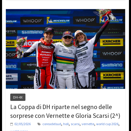
DH-4X
La Coppa di DH riparte nel segno delle
sorprese con Vernette e Gloria Scarsi (2^)
,
,
,
,
,
02/05/2026
coreadelsud
holl
scarsi
vernette
world cup 2026