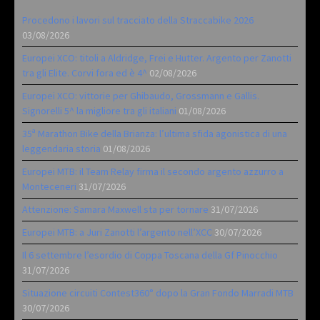
Procedono i lavori sul tracciato della Straccabike 2026
03/08/2026
Europei XCO: titoli a Aldridge, Frei e Hutter. Argento per Zanotti
tra gli Elite. Corvi fora ed è 4^
02/08/2026
Europei XCO: vittorie per Ghibaudo, Grossmann e Gallis.
Signorelli 5^ la migliore tra gli italiani
01/08/2026
35ª Marathon Bike della Brianza: l’ultima sfida agonistica di una
leggendaria storia
01/08/2026
Europei MTB: il Team Relay firma il secondo argento azzurro a
Monteceneri
31/07/2026
Attenzione: Samara Maxwell sta per tornare
31/07/2026
Europei MTB: a Juri Zanotti l’argento nell’XCC
30/07/2026
Il 6 settembre l’esordio di Coppa Toscana della Gf Pinocchio
31/07/2026
Situazione circuiti Contest360° dopo la Gran Fondo Marradi MTB
30/07/2026