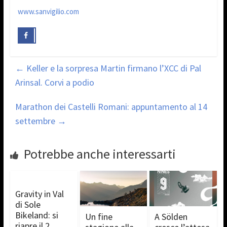
www.sanvigilio.com
←
Keller e la sorpresa Martin firmano l’XCC di Pal
Arinsal. Corvi a podio
Marathon dei Castelli Romani: appuntamento al 14
settembre
→
Potrebbe anche interessarti
Gravity in Val
di Sole
Bikeland: si
Un fine
A Sölden
riapre il 2