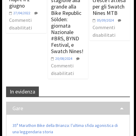
stagione alla
cresce l’attesa
giugno
grande alla
per gli Swatch
Bike Republic
Nines MTB
27/04/2022
Sölden:
Commenti
05/09/2024
giornata
Commenti
disabilitati
Nazionale
disabilitati
#BRS, BYND
Festival, e
Swatch Nines!
20/08/2024
Commenti
disabilitati
In evidenza
Gare
35ª Marathon Bike della Brianza: l’ultima sfida agonistica di
una leggendaria storia