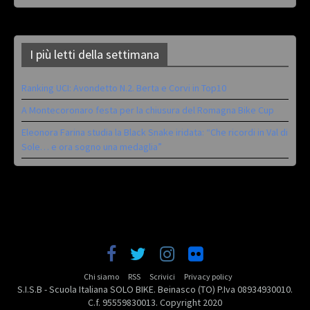
I più letti della settimana
Ranking UCI: Avondetto N.2. Berta e Corvi in Top10
A Montecoronaro festa per la chiusura del Romagna Bike Cup
Eleonora Farina studia la Black Snake iridata: “Che ricordi in Val di
Sole… e ora sogno una medaglia”
Chi siamo
RSS
Scrivici
Privacy policy
S.I.S.B - Scuola Italiana SOLO BIKE. Beinasco (TO) P.Iva 08934930010.
C.f. 95559830013. Copyright 2020