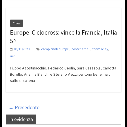
Cross
Europei Ciclocross: vince la Francia, Italia
5^
,
,
,
03/11/2023
campionati europei
pontchateau
team relay
uec
Filippo Agostinacchio, Federico Ceolin, Sara Casasola, Carlotta
Borello, Arianna Bianchi e Stefano Viezzi partono bene ma un
salto di catena
← Precedente
In evidenza