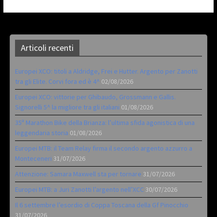
Articoli recenti
Europei XCO: titoli a Aldridge, Frei e Hutter. Argento per Zanotti
tra gli Elite. Corvi fora ed è 4^
02/08/2026
Europei XCO: vittorie per Ghibaudo, Grossmann e Gallis.
Signorelli 5^ la migliore tra gli italiani
01/08/2026
35ª Marathon Bike della Brianza: l’ultima sfida agonistica di una
leggendaria storia
01/08/2026
Europei MTB: il Team Relay firma il secondo argento azzurro a
Monteceneri
31/07/2026
Attenzione: Samara Maxwell sta per tornare
31/07/2026
Europei MTB: a Juri Zanotti l’argento nell’XCC
30/07/2026
Il 6 settembre l’esordio di Coppa Toscana della Gf Pinocchio
31/07/2026