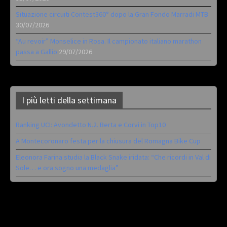
Situazione circuiti Contest360° dopo la Gran Fondo Marradi MTB
30/07/2026
“Au revoir” Monselice in Rosa. Il campionato italiano marathon
passa a Gallio
29/07/2026
I più letti della settimana
Ranking UCI: Avondetto N.2. Berta e Corvi in Top10
A Montecoronaro festa per la chiusura del Romagna Bike Cup
Eleonora Farina studia la Black Snake iridata: “Che ricordi in Val di
Sole… e ora sogno una medaglia”