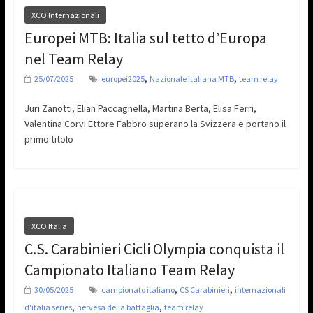
XCO Internazionali
Europei MTB: Italia sul tetto d’Europa
nel Team Relay
,
,
25/07/2025
europei2025
Nazionale Italiana MTB
team relay
Juri Zanotti, Elian Paccagnella, Martina Berta, Elisa Ferri,
Valentina Corvi Ettore Fabbro superano la Svizzera e portano il
primo titolo
XCO Italia
C.S. Carabinieri Cicli Olympia conquista il
Campionato Italiano Team Relay
,
,
30/05/2025
campionato italiano
CS Carabinieri
internazionali
,
,
d'italia series
nervesa della battaglia
team relay