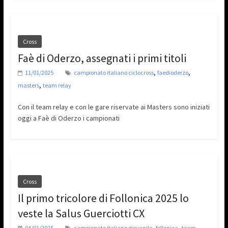
Cross
Faè di Oderzo, assegnati i primi titoli
,
,
11/01/2025
campionato italiano ciclocross
faedioderzo
,
masters
team relay
Con il team relay e con le gare riservate ai Masters sono iniziati
oggi a Faè di Oderzo i campionati
Cross
Il primo tricolore di Follonica 2025 lo
veste la Salus Guerciotti CX
,
,
04/01/2025
campionato italiano giovanile
follonica
team