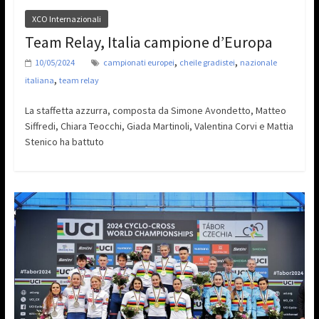
XCO Internazionali
Team Relay, Italia campione d’Europa
,
,
10/05/2024
campionati europei
cheile gradistei
nazionale
,
italiana
team relay
La staffetta azzurra, composta da Simone Avondetto, Matteo
Siffredi, Chiara Teocchi, Giada Martinoli, Valentina Corvi e Mattia
Stenico ha battuto