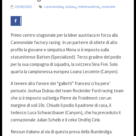
,
,
,
24/04/2023
cannondale
dubau
mitterwallner
rockrider
Primo centro stagionale per la biker austriaca in forza alla
Cannondale factory racing. In un parterre di atlete di alto
profilo la giovane e simpatica Mona si è imposta sulla
statunitense Batten (Specialized). Terzo gradino del podio
per la sua compagna di squadra, la svizzera Sina Frei. Solo
quarta la campionessa europea Loana Lecomte (Canyon).
A tenere alto l’onore dei “galletti” francesi ci ha pero’
pensato Joshua Dubau del team Rockrider Ford racing team
che si è imposto sul belga Pierre de Froidmont con un
margine di soli 10s. Chiude il podio il padrone di casa, il
tedesco Luca Schwarzbauer (Canyon), che ha preceduto il
connazionale Julian Schelb e il ceko Ondřej Cink.
Nessun italiano al via di questa prova della Bundesliga.