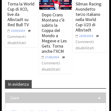
Torna la World
Silmax Racing:
Cup di XCO,
Avondetto
live da
terzo italiano
Dopo Crans
Albstadt su
nella World
Montana c’è
Red Bull TV
Cup U23 di
subito la
Albstadt
Coppa del
15/05/2019
Mondo a
Commenti
19/05/2019
Megeve e Les
Commenti
disabilitati
Gets. Torna
disabilitati
anche l’XCM
27/06/2024
Commenti
disabilitati
In evidenza
Gare