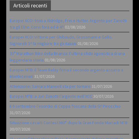
Articoli recenti
Europei XCO: titoli a Aldridge, Frei e Hutter. Argento per Zanotti
tra gli Elite. Corvi fora ed è 4^
02/08/2026
Europei XCO: vittorie per Ghibaudo, Grossmann e Gallis.
Signorelli 5^ la migliore tra gli italiani
01/08/2026
35ª Marathon Bike della Brianza: l’ultima sfida agonistica di una
leggendaria storia
01/08/2026
Europei MTB: il Team Relay firma il secondo argento azzurro a
Monteceneri
31/07/2026
Attenzione: Samara Maxwell sta per tornare
31/07/2026
Europei MTB: a Juri Zanotti l’argento nell’XCC
30/07/2026
Il 6 settembre l’esordio di Coppa Toscana della Gf Pinocchio
31/07/2026
Situazione circuiti Contest360° dopo la Gran Fondo Marradi MTB
30/07/2026