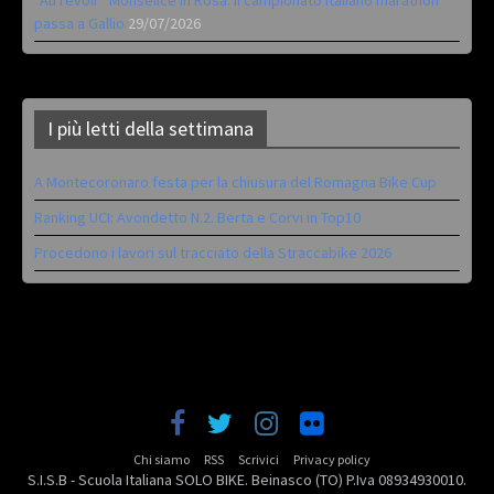
“Au revoir” Monselice in Rosa. Il campionato italiano marathon
passa a Gallio
29/07/2026
I più letti della settimana
A Montecoronaro festa per la chiusura del Romagna Bike Cup
Ranking UCI: Avondetto N.2. Berta e Corvi in Top10
Procedono i lavori sul tracciato della Straccabike 2026
Chi siamo
RSS
Scrivici
Privacy policy
S.I.S.B - Scuola Italiana SOLO BIKE. Beinasco (TO) P.Iva 08934930010.