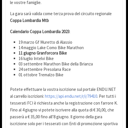
le vostre famiglie.
La gara sarà valida come terza prova del circuito regionale
Coppa Lombardia
Mtb
Calendario Coppa Lombardia 2023
:
19 marzo Gf Muretto di Alassio
14 maggio Lake Como Bike Marathon
11 giugno Granforcora Bike
16 luglio Intelvi Bike
03 settembre Marathon Bike della Brianza
24 settembre Presolana Race
01 ottobre Tremalzo Bike
Potete effettuare la vostra iscrizione sul portale ENDU.NET
al carrello iscrizioni:
https://api.endu.net/r/i/79410
. Per tutti i
tesserati FCI è richiesta anche la registrazione con farrore K.
Fino al 4 giugno vi potete iscrivere alla quota di € 30,00, che
passerà a € 35,00 fino all’8 giugno. Il giorno della gara
iscrizione solo per i tesserati con Enti di promozione sportiva