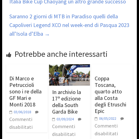
Italia Bike Cup Chaoyang un altro grande successo
Saranno 2 giorni di MTB in Paradiso quelli della
Capoliveri Legend XCO nel week-end di Pasqua 2023
all’Isola d’Elba
→
Potrebbe anche interessarti
Di Marco e
Coppa
Petruccioli
Toscana,
sono i re della
quarto atto
In archivio la
GF Mari e
alla Costa
17ª edizione
Monti 2018
degli Etruschi
della South
Epic
Garda Bike
03/06/2018
Commenti
06/05/2022
03/09/2024
Commenti
Commenti
disabilitati
disabilitati
disabilitati