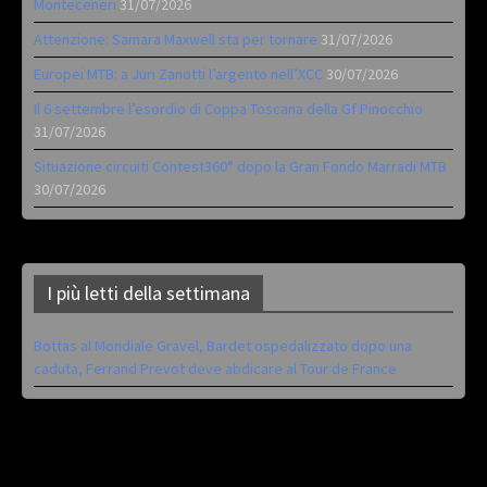
Monteceneri
31/07/2026
Attenzione: Samara Maxwell sta per tornare
31/07/2026
Europei MTB: a Juri Zanotti l’argento nell’XCC
30/07/2026
Il 6 settembre l’esordio di Coppa Toscana della Gf Pinocchio
31/07/2026
Situazione circuiti Contest360° dopo la Gran Fondo Marradi MTB
30/07/2026
I più letti della settimana
Bottas al Mondiale Gravel, Bardet ospedalizzato dopo una
caduta, Ferrand Prevot deve abdicare al Tour de France