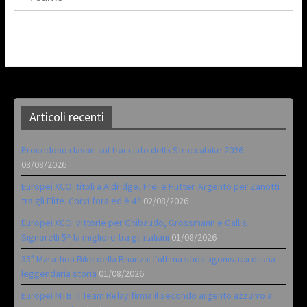
Articoli recenti
Procedono i lavori sul tracciato della Straccabike 2026
03/08/2026
Europei XCO: titoli a Aldridge, Frei e Hutter. Argento per Zanotti
tra gli Elite. Corvi fora ed è 4^
02/08/2026
Europei XCO: vittorie per Ghibaudo, Grossmann e Gallis.
Signorelli 5^ la migliore tra gli italiani
01/08/2026
35ª Marathon Bike della Brianza: l’ultima sfida agonistica di una
leggendaria storia
01/08/2026
Europei MTB: il Team Relay firma il secondo argento azzurro a