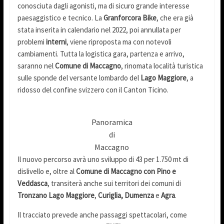
conosciuta dagli agonisti, ma di sicuro grande interesse
paesaggistico e tecnico. La
Granforcora Bike
, che era già
stata inserita in calendario nel 2022, poi annullata per
problemi
interni
, viene riproposta ma con notevoli
cambiamenti. Tutta la logistica gara, partenza e arrivo,
saranno nel
Comune di Maccagno
, rinomata località turistica
sulle sponde del versante lombardo del
Lago Maggiore
, a
ridosso del confine svizzero con il Canton Ticino.
Panoramica
di
Maccagno
Il nuovo percorso avrà uno sviluppo di 43 per 1.750 mt di
dislivello e, oltre al
Comune di
Maccagno con Pino e
Veddasca
, transiterà anche sui territori dei comuni di
Tronzano Lago Maggiore
,
Curiglia, Dumenza
e
Agra
.
Il tracciato prevede anche passaggi spettacolari, come