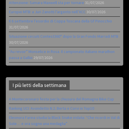
Attenzione: Samara Maxwell sta per tornare
31/07/2026
Europei MTB: a Juri Zanotti l’argento nell’XCC
30/07/2026
Il 6 settembre l’esordio di Coppa Toscana della Gf Pinocchio
31/07/2026
Situazione circuiti Contest360° dopo la Gran Fondo Marradi MTB
30/07/2026
“Au revoir” Monselice in Rosa. Il campionato italiano marathon
passa a Gallio
29/07/2026
I più letti della settimana
A Montecoronaro festa per la chiusura del Romagna Bike Cup
Ranking UCI: Avondetto N.2. Berta e Corvi in Top10
Eleonora Farina studia la Black Snake iridata: “Che ricordi in Val di
Sole… e ora sogno una medaglia”