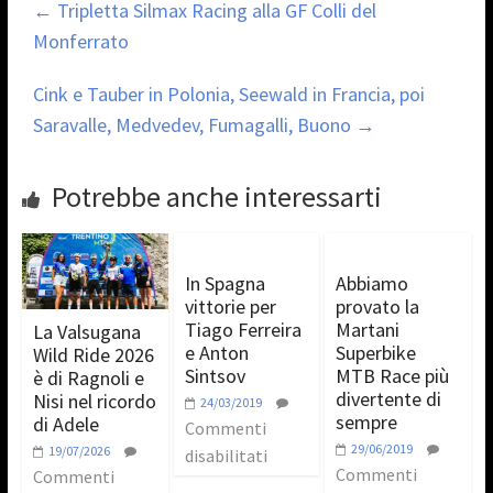
←
Tripletta Silmax Racing alla GF Colli del
Monferrato
Cink e Tauber in Polonia, Seewald in Francia, poi
Saravalle, Medvedev, Fumagalli, Buono
→
Potrebbe anche interessarti
In Spagna
Abbiamo
vittorie per
provato la
Tiago Ferreira
Martani
La Valsugana
e Anton
Superbike
Wild Ride 2026
Sintsov
MTB Race più
è di Ragnoli e
divertente di
Nisi nel ricordo
24/03/2019
sempre
di Adele
Commenti
29/06/2019
19/07/2026
disabilitati
Commenti
Commenti