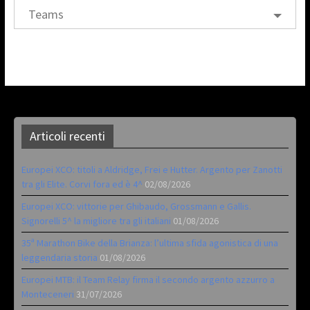
Teams
Articoli recenti
Europei XCO: titoli a Aldridge, Frei e Hutter. Argento per Zanotti
tra gli Elite. Corvi fora ed è 4^
02/08/2026
Europei XCO: vittorie per Ghibaudo, Grossmann e Gallis.
Signorelli 5^ la migliore tra gli italiani
01/08/2026
35ª Marathon Bike della Brianza: l’ultima sfida agonistica di una
leggendaria storia
01/08/2026
Europei MTB: il Team Relay firma il secondo argento azzurro a
Monteceneri
31/07/2026