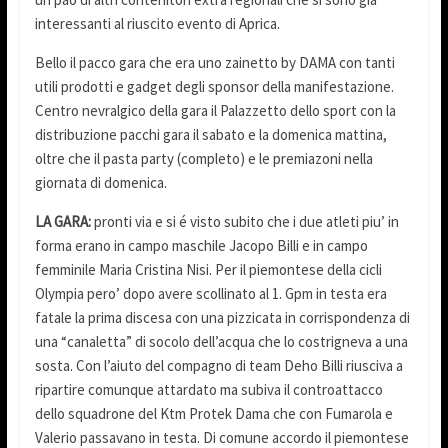
interessanti al riuscito evento di Aprica.
Bello il pacco gara che era uno zainetto by DAMA con tanti
utili prodotti e gadget degli sponsor della manifestazione.
Centro nevralgico della gara il Palazzetto dello sport con la
distribuzione pacchi gara il sabato e la domenica mattina,
oltre che il pasta party (completo) e le premiazoni nella
giornata di domenica.
LA GARA:
pronti via e si é visto subito che i due atleti piu’ in
forma erano in campo maschile Jacopo Billi e in campo
femminile Maria Cristina Nisi. Per il piemontese della cicli
Olympia pero’ dopo avere scollinato al 1. Gpm in testa era
fatale la prima discesa con una pizzicata in corrispondenza di
una “canaletta” di socolo dell’acqua che lo costrigneva a una
sosta. Con l’aiuto del compagno di team Deho Billi riusciva a
ripartire comunque attardato ma subiva il controattacco
dello squadrone del Ktm Protek Dama che con Fumarola e
Valerio passavano in testa. Di comune accordo il piemontese