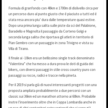
Formula di granfondo con 40km e 1700m di dislivello circa per
un percorso duro al punto giusto che é piaciuto a tutti ed é
stata resa ancora piu’ dura dalle temperature quasi estive.
Dopo una prima lunga salita sulle piste da sci del Palabione,
Baradello e Magnolta il passaggio da Corteno Golgi e
seconda lunga salita che riportava gli atleti in territorio di
Pian Gembro con un passaggio in zona Trivigno e vista su
Villa di Tirano.
Il finale ai -10km era un bellissimo single track denominato
“Valentina” che ha messo a dura prova le doti di guida dei
bikers, con diversi passaggi in stile cross country puro con
passaggi su rocce, radici e tracce nella pineta.
Per il 2019 si parla già di nuovi interessanti progetti con una
proposta ampliata probabilmente a due percorsi con un
classic sui 36km ed un marathon attorno ai 60km. Probabile
inotre l’inserimento oltre che in Coppa Lombardia anche in
un pao di altri contenitori extra regionali che si sono già