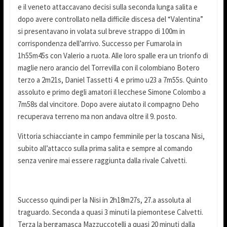
e il veneto attaccavano decisi sulla seconda lunga salita e
dopo avere controllato nella difficile discesa del “Valentina”
si presentavano in volata sul breve strappo di 100m in
corrispondenza dell’arrivo. Successo per Fumarola in
1h55m45s con Valerio a ruota. Alle loro spalle era un trionfo di
maglie nero arancio del Torrevilla con il colombiano Botero
terzo a 2m21s, Daniel Tassetti 4. e primo u23 a 7m55s. Quinto
assoluto e primo degli amatori il lecchese Simone Colombo a
7m58s dal vincitore. Dopo avere aiutato il compagno Deho
recuperava terreno ma non andava oltre il 9. posto.
Vittoria schiacciante in campo femminile per la toscana Nisi,
subito all’attacco sulla prima salita e sempre al comando
senza venire mai essere raggiunta dalla rivale Calvetti.
Successo quindi per la Nisi in 2h18m27s, 27.a assoluta al
traguardo. Seconda a quasi 3 minuti la piemontese Calvetti.
Terza la bergamasca Mazzuccotelli a quasi 20 minuti dalla