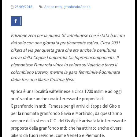
,
23/09/2018
Aprica mtb
granfondo Aprica
Edizione zero per la nuova Gf valtellinese che é stata baciata
dal sole con una giornata praticamente estiva. Circa 200 i
bikers al via per questa gara che era anche la penultima
prova della Coppa Lombardia Ciclopromocomponents. Il
piemontese Fumarola vince in volata su Valerio e terzo il
colombiano Botero, mentre la gara femminile é dominata
dalla toscana Maria Cristina Nisi.
Aprica é una località valtellinese a circa 1200 mslm e ad oggi
puo’ vantare anche una interessante proposta di
Ggranfondo in mtb. Famosa per gli arrivi di tappa del Giro e
per la rinomata granfondo Gavia e Mortirolo, da quest’anno
sempre dallo stesso C.O. del Gs Alpi é arrivata la interessante
proposta della granfondo mtb che ha attirato anche diversi
bikers da fuori regione, come Veneto e Piemonte.