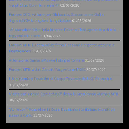
tra gli Elite. Corvi fora ed è 4^
02/08/2026
Europei XCO: vittorie per Ghibaudo, Grossmann e Gallis.
Signorelli 5^ la migliore tra gli italiani
01/08/2026
35ª Marathon Bike della Brianza: l’ultima sfida agonistica di una
leggendaria storia
01/08/2026
Europei MTB: il Team Relay firma il secondo argento azzurro a
Monteceneri
31/07/2026
Attenzione: Samara Maxwell sta per tornare
31/07/2026
Europei MTB: a Juri Zanotti l’argento nell’XCC
30/07/2026
Il 6 settembre l’esordio di Coppa Toscana della Gf Pinocchio
31/07/2026
Situazione circuiti Contest360° dopo la Gran Fondo Marradi MTB
30/07/2026
“Au revoir” Monselice in Rosa. Il campionato italiano marathon
passa a Gallio
29/07/2026