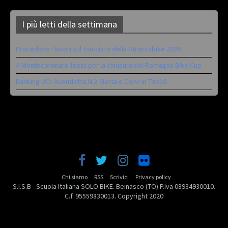
I più letti della settimana
Procedono i lavori sul tracciato della Straccabike 2026
A Montecoronaro festa per la chiusura del Romagna Bike Cup
Ranking UCI: Avondetto N.2. Berta e Corvi in Top10
Chi siamo
RSS
Scrivici
Privacy policy
S.I.S.B - Scuola Italiana SOLO BIKE. Beinasco (TO) P.Iva 08934930010.
C.f. 95559830013. Copyright 2020