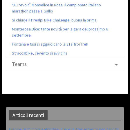
“Au revoir” Monselice in Rosa. Il campionato italiano
marathon passa a Gallio
Si chiude il Prealpi Bike Challenge: buona la prima
Monterosa Bike: tante novità per la gara del prossimo 6
settembre
Fontana e Nisi si aggiudicano la 31a Troi Trek
Straccabike, l’evento si avvicina
Teams
Articoli recenti
Europei XCO: titoli a Aldridge, Frei e Hutter. Argento per Zanotti