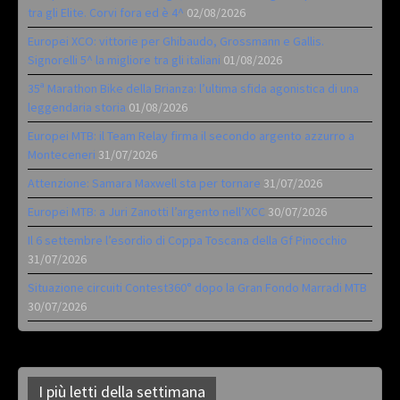
tra gli Elite. Corvi fora ed è 4^
02/08/2026
Europei XCO: vittorie per Ghibaudo, Grossmann e Gallis.
Signorelli 5^ la migliore tra gli italiani
01/08/2026
35ª Marathon Bike della Brianza: l’ultima sfida agonistica di una
leggendaria storia
01/08/2026
Europei MTB: il Team Relay firma il secondo argento azzurro a
Monteceneri
31/07/2026
Attenzione: Samara Maxwell sta per tornare
31/07/2026
Europei MTB: a Juri Zanotti l’argento nell’XCC
30/07/2026
Il 6 settembre l’esordio di Coppa Toscana della Gf Pinocchio
31/07/2026
Situazione circuiti Contest360° dopo la Gran Fondo Marradi MTB
30/07/2026
I più letti della settimana