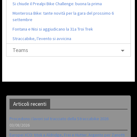
Si chiude il Prealpi Bike Challenge: buona la prima
Monterosa Bike: tante novità per la gara del prossimo 6
settembre
Fontana e Nisi si aggiudicano la 31a Troi Trek
Straccabike, l’evento si avvicina
Teams
Articoli recenti
Procedono i lavori sul tracciato della Straccabike 2026
03/08/2026
Europei XCO: titoli a Aldridge, Frei e Hutter. Argento per Zanotti