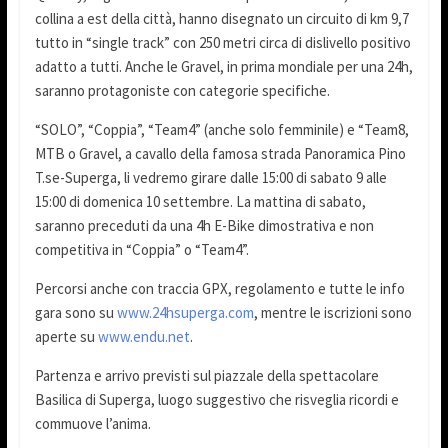
collina a est della città, hanno disegnato un circuito di km 9,7
tutto in “single track” con 250 metri circa di dislivello positivo
adatto a tutti. Anche le Gravel, in prima mondiale per una 24h,
saranno protagoniste con categorie specifiche.
“SOLO”, “Coppia”, “Team4” (anche solo femminile) e “Team8,
MTB o Gravel, a cavallo della famosa strada Panoramica Pino
T.se-Superga, li vedremo girare dalle 15:00 di sabato 9 alle
15:00 di domenica 10 settembre. La mattina di sabato,
saranno preceduti da una 4h E-Bike dimostrativa e non
competitiva in “Coppia” o “Team4”.
Percorsi anche con traccia GPX, regolamento e tutte le info
gara sono su
www.24hsuperga.com
, mentre le iscrizioni sono
aperte su
www.endu.net
.
Partenza e arrivo previsti sul piazzale della spettacolare
Basilica di Superga, luogo suggestivo che risveglia ricordi e
commuove l’anima.