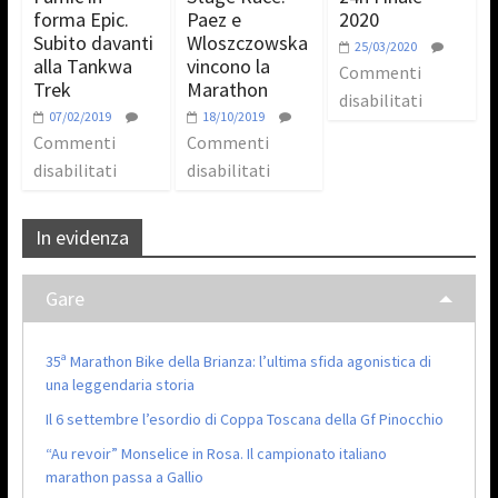
forma Epic.
Paez e
2020
Subito davanti
Wloszczowska
25/03/2020
alla Tankwa
vincono la
Commenti
Trek
Marathon
disabilitati
07/02/2019
18/10/2019
Commenti
Commenti
disabilitati
disabilitati
In evidenza
Gare
35ª Marathon Bike della Brianza: l’ultima sfida agonistica di
una leggendaria storia
Il 6 settembre l’esordio di Coppa Toscana della Gf Pinocchio
“Au revoir” Monselice in Rosa. Il campionato italiano
marathon passa a Gallio