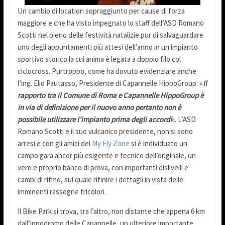
Un cambio di location sopraggiunto per cause di forza
maggiore e che ha visto impegnato lo staff dell’ASD Romano
Scotti nel pieno delle festività natalizie pur di salvaguardare
uno degli appuntamenti più attesi dell’anno in un impianto
sportivo storico la cui anima è legata a doppio filo col
ciclocross. Purtroppo, come ha dovuto evidenziare anche
l’ing. Elio Pautasso, Presidente di Capannelle HippoGroup: «
Il
rapporto tra il Comune di Roma e Capannelle HippoGroup è
in via di definizione per il nuovo anno pertanto non è
possibile utilizzare l’impianto prima degli accordi
». L’ASD
Romano Scotti e il suo vulcanico presidente, non si sono
arresi e con gli amici del
My Fly Zone
si è individuato un
campo gara ancor più esigente e tecnico dell’originale, un
vero e proprio banco di prova, con importanti dislivelli e
cambi di ritmo, sul quale rifinire i dettagli in vista delle
imminenti rassegne tricolori.
Il Bike Park si trova, tra l’altro, non distante che appena 6 km
dall’ippodromo delle Capannelle, un ulteriore importante