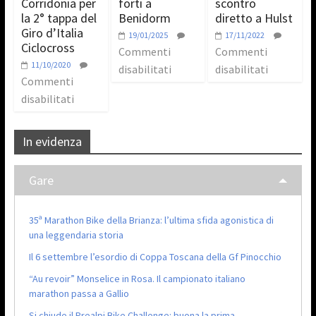
Corridonia per
forti a
scontro
la 2° tappa del
Benidorm
diretto a Hulst
Giro d’Italia
19/01/2025
17/11/2022
Ciclocross
Commenti
Commenti
11/10/2020
disabilitati
disabilitati
Commenti
disabilitati
In evidenza
Gare
35ª Marathon Bike della Brianza: l’ultima sfida agonistica di
una leggendaria storia
Il 6 settembre l’esordio di Coppa Toscana della Gf Pinocchio
“Au revoir” Monselice in Rosa. Il campionato italiano
marathon passa a Gallio
Si chiude il Prealpi Bike Challenge: buona la prima