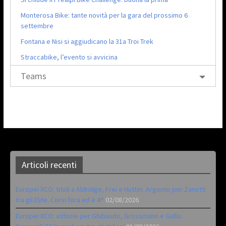
Monterosa Bike: tante novità per la gara del prossimo 6
settembre
Fontana e Nisi si aggiudicano la 31a Troi Trek
Straccabike, l’evento si avvicina
Teams
Articoli recenti
Europei XCO: titoli a Aldridge, Frei e Hutter. Argento per Zanotti
tra gli Elite. Corvi fora ed è 4^
02/08/2026
Europei XCO: vittorie per Ghibaudo, Grossmann e Gallis.