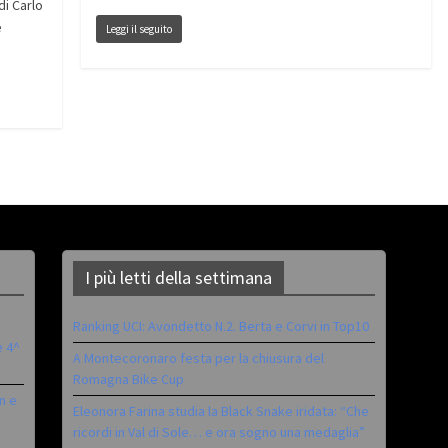
di Carlo
e
Leggi il seguito
I più letti della settimana
Ranking UCI: Avondetto N.2. Berta e Corvi in Top10
è 4^
A Montecoronaro festa per la chiusura del
Romagna Bike Cup
n e
Eleonora Farina studia la Black Snake iridata: “Che
ricordi in Val di Sole… e ora sogno una medaglia”