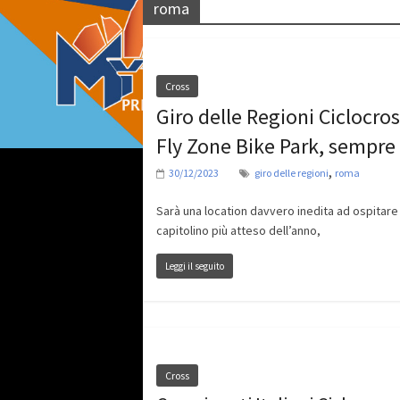
roma
Cross
Giro delle Regioni Ciclocros
Fly Zone Bike Park, sempr
,
30/12/2023
giro delle regioni
roma
Sarà una location davvero inedita ad ospitare
capitolino più atteso dell’anno,
Leggi il seguito
Cross