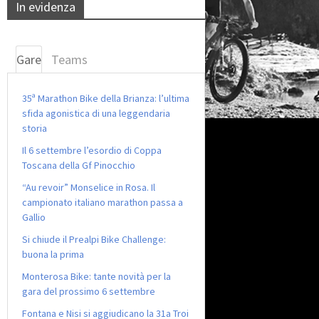
In evidenza
Gare
Teams
35ª Marathon Bike della Brianza: l’ultima
sfida agonistica di una leggendaria
storia
Il 6 settembre l’esordio di Coppa
Toscana della Gf Pinocchio
“Au revoir” Monselice in Rosa. Il
campionato italiano marathon passa a
Gallio
Si chiude il Prealpi Bike Challenge:
buona la prima
Monterosa Bike: tante novità per la
gara del prossimo 6 settembre
Fontana e Nisi si aggiudicano la 31a Troi