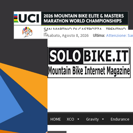
sabato, Agosto 8, 2026
Ultima:
Attenzione: Sa
Europei XCO: tit
Europei XCO: vit
35ª Marathon Bi
Europei MTB: i
HOME
XCO
Gravity
Endurance