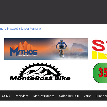
mara Maxwell sta per tornare
oli a Aldridge, Frei e Hutter. Argento per Zanotti tra gli Elite. Corvi fora ed 
torie per Ghibaudo, Grossmann e Gallis. Signorelli 5^ la migliore tra gli itali
ke della Brianza: l’ultima sfida agonistica di una leggendaria storia
l Team Relay firma il secondo argento azzurro a Monteceneri
Gf-Mx
Interviste
Market rumors
SolobikeTECH
Varie
Bike pa