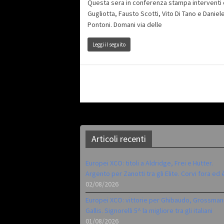
Questa sera in conferenza stampa interventi 
Gugliotta, Fausto Scotti, Vito Di Tano e Daniel
Pontoni. Domani via delle
Leggi il seguito
Articoli recenti
Europei XCO: titoli a Aldridge, Frei e Hutter.
Argento per Zanotti tra gli Elite. Corvi fora ed 
02/08/2026
Europei XCO: vittorie per Ghibaudo, Grossman
Gallis. Signorelli 5^ la migliore tra gli italiani
01/08/2026