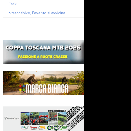
Trek
Straccabike, l’evento si avvicina