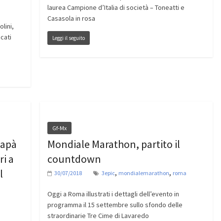
laurea Campione d’Italia di società – Toneatti e
Casasola in rosa
lini,
cati
Leggi il seguito
Gf-Mx
papà
Mondiale Marathon, partito il
ri a
countdown
l
,
,
30/07/2018
3epic
mondialemarathon
roma
Oggi a Roma illustrati i dettagli dell’evento in
programma il 15 settembre sullo sfondo delle
straordinarie Tre Cime di Lavaredo