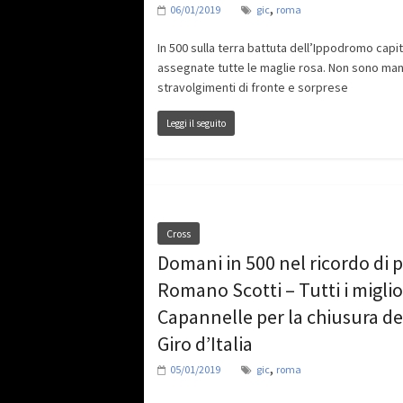
,
06/01/2019
gic
roma
In 500 sulla terra battuta dell’Ippodromo capito
assegnate tutte le maglie rosa. Non sono man
stravolgimenti di fronte e sorprese
Leggi il seguito
Cross
Domani in 500 nel ricordo di 
Romano Scotti – Tutti i miglio
Capannelle per la chiusura de
Giro d’Italia
,
05/01/2019
gic
roma