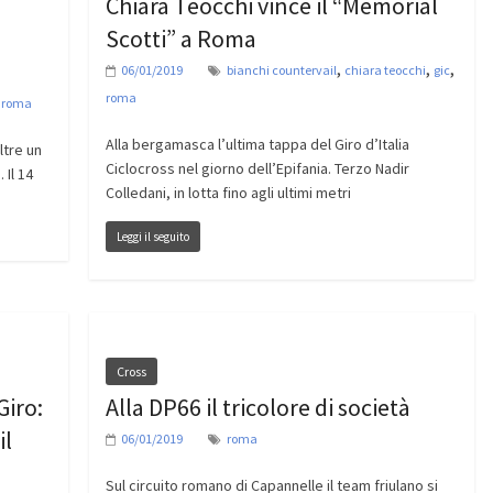
Chiara Teocchi vince il “Memorial
Scotti” a Roma
,
,
,
06/01/2019
bianchi countervail
chiara teocchi
gic
roma
,
roma
Alla bergamasca l’ultima tappa del Giro d’Italia
ltre un
Ciclocross nel giorno dell’Epifania. Terzo Nadir
 Il 14
Colledani, in lotta fino agli ultimi metri
Leggi il seguito
Cross
Giro:
Alla DP66 il tricolore di società
il
06/01/2019
roma
Sul circuito romano di Capannelle il team friulano si