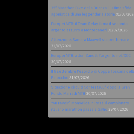
35ª Marathon Bike della Brianza: l’ultima sfida
agonistica di una leggendaria storia
01/08/202
Europei MTB: il Team Relay firma il secondo
argento azzurro a Monteceneri
31/07/2026
Attenzione: Samara Maxwell sta per tornare
31/07/2026
Europei MTB: a Juri Zanotti l’argento nell’XCC
30/07/2026
Il 6 settembre l’esordio di Coppa Toscana dell
Pinocchio
31/07/2026
Situazione circuiti Contest360° dopo la Gran
Fondo Marradi MTB
30/07/2026
“Au revoir” Monselice in Rosa. Il campionato
italiano marathon passa a Gallio
29/07/2026