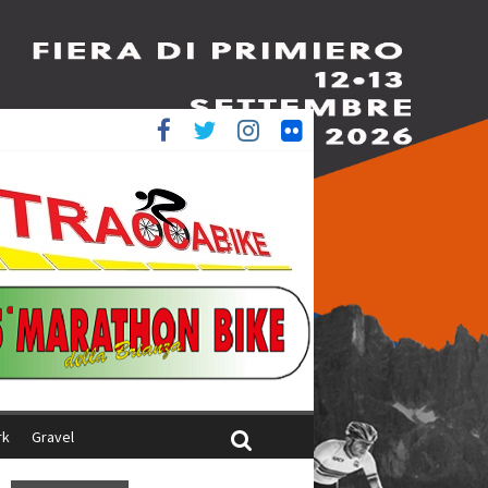
è 4^
ani
rk
Gravel