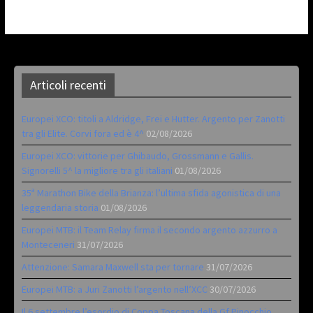
Articoli recenti
Europei XCO: titoli a Aldridge, Frei e Hutter. Argento per Zanotti
tra gli Elite. Corvi fora ed è 4^
02/08/2026
Europei XCO: vittorie per Ghibaudo, Grossmann e Gallis.
Signorelli 5^ la migliore tra gli italiani
01/08/2026
35ª Marathon Bike della Brianza: l’ultima sfida agonistica di una
leggendaria storia
01/08/2026
Europei MTB: il Team Relay firma il secondo argento azzurro a
Monteceneri
31/07/2026
Attenzione: Samara Maxwell sta per tornare
31/07/2026
Europei MTB: a Juri Zanotti l’argento nell’XCC
30/07/2026
Il 6 settembre l’esordio di Coppa Toscana della Gf Pinocchio