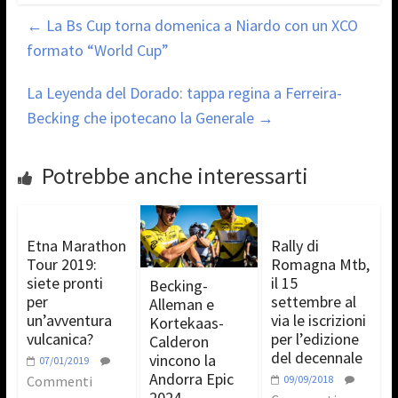
←
La Bs Cup torna domenica a Niardo con un XCO
formato “World Cup”
La Leyenda del Dorado: tappa regina a Ferreira-
Becking che ipotecano la Generale
→
Potrebbe anche interessarti
Etna Marathon
Rally di
Tour 2019:
Romagna Mtb,
siete pronti
il 15
Becking-
per
settembre al
Alleman e
un’avventura
via le iscrizioni
Kortekaas-
vulcanica?
per l’edizione
Calderon
del decennale
vincono la
07/01/2019
Andorra Epic
Commenti
09/09/2018
2024