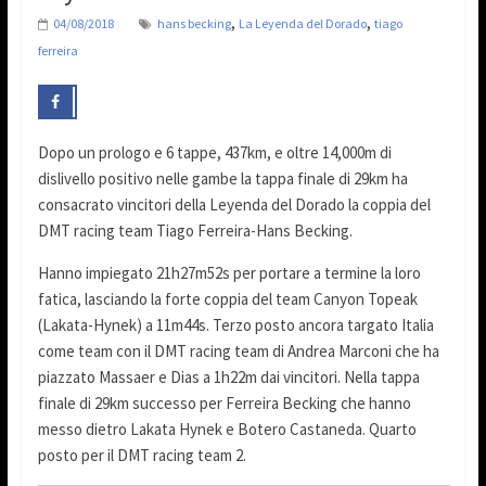
,
,
04/08/2018
hans becking
La Leyenda del Dorado
tiago
ferreira
Dopo un prologo e 6 tappe, 437km, e oltre 14,000m di
dislivello positivo nelle gambe la tappa finale di 29km ha
consacrato vincitori della Leyenda del Dorado la coppia del
DMT racing team Tiago Ferreira-Hans Becking.
Hanno impiegato 21h27m52s per portare a termine la loro
fatica, lasciando la forte coppia del team Canyon Topeak
(Lakata-Hynek) a 11m44s. Terzo posto ancora targato Italia
come team con il DMT racing team di Andrea Marconi che ha
piazzato Massaer e Dias a 1h22m dai vincitori. Nella tappa
finale di 29km successo per Ferreira Becking che hanno
messo dietro Lakata Hynek e Botero Castaneda. Quarto
posto per il DMT racing team 2.