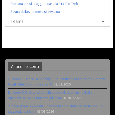
Fontana e Nisi si aggiudicano la 31a Troi Trek
Straccabike, l’evento si avvicina
Teams
Articoli recenti
Europei XCO: titoli a Aldridge, Frei e Hutter. Argento per Zanotti
tra gli Elite. Corvi fora ed è 4^
02/08/2026
Europei XCO: vittorie per Ghibaudo, Grossmann e Gallis.
Signorelli 5^ la migliore tra gli italiani
01/08/2026
35ª Marathon Bike della Brianza: l’ultima sfida agonistica di una
leggendaria storia
01/08/2026