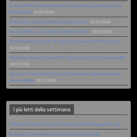
Europei MTB: il Team Relay firma il secondo argento azzurro a
Monteceneri
31/07/2026
Attenzione: Samara Maxwell sta per tornare
31/07/2026
Europei MTB: a Juri Zanotti l’argento nell’XCC
30/07/2026
Il 6 settembre l’esordio di Coppa Toscana della Gf Pinocchio
31/07/2026
Situazione circuiti Contest360° dopo la Gran Fondo Marradi MTB
30/07/2026
“Au revoir” Monselice in Rosa. Il campionato italiano marathon
passa a Gallio
29/07/2026
I più letti della settimana
A Montecoronaro festa per la chiusura del Romagna Bike Cup
Ranking UCI: Avondetto N.2. Berta e Corvi in Top10