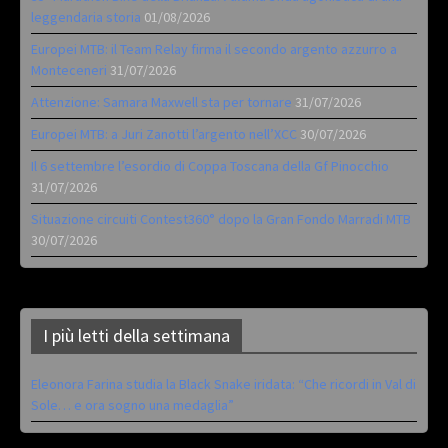
leggendaria storia
01/08/2026
Europei MTB: il Team Relay firma il secondo argento azzurro a
Monteceneri
31/07/2026
Attenzione: Samara Maxwell sta per tornare
31/07/2026
Europei MTB: a Juri Zanotti l’argento nell’XCC
30/07/2026
Il 6 settembre l’esordio di Coppa Toscana della Gf Pinocchio
31/07/2026
Situazione circuiti Contest360° dopo la Gran Fondo Marradi MTB
30/07/2026
I più letti della settimana
Eleonora Farina studia la Black Snake iridata: “Che ricordi in Val di
Sole… e ora sogno una medaglia”