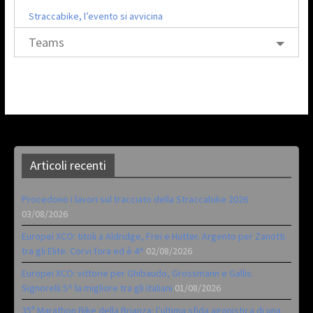
Straccabike, l’evento si avvicina
Teams
Articoli recenti
Procedono i lavori sul tracciato della Straccabike 2026
03/08/2026
Europei XCO: titoli a Aldridge, Frei e Hutter. Argento per Zanotti
tra gli Elite. Corvi fora ed è 4^
02/08/2026
Europei XCO: vittorie per Ghibaudo, Grossmann e Gallis.
Signorelli 5^ la migliore tra gli italiani
01/08/2026
35ª Marathon Bike della Brianza: l’ultima sfida agonistica di una