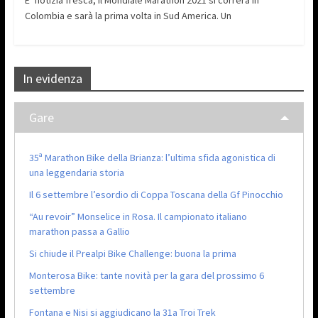
E’ notizia fresca, il Mondiale Marathon 2021 si correrà in
Colombia e sarà la prima volta in Sud America. Un
In evidenza
Gare
35ª Marathon Bike della Brianza: l’ultima sfida agonistica di
una leggendaria storia
Il 6 settembre l’esordio di Coppa Toscana della Gf Pinocchio
“Au revoir” Monselice in Rosa. Il campionato italiano
marathon passa a Gallio
Si chiude il Prealpi Bike Challenge: buona la prima
Monterosa Bike: tante novità per la gara del prossimo 6
settembre
Fontana e Nisi si aggiudicano la 31a Troi Trek