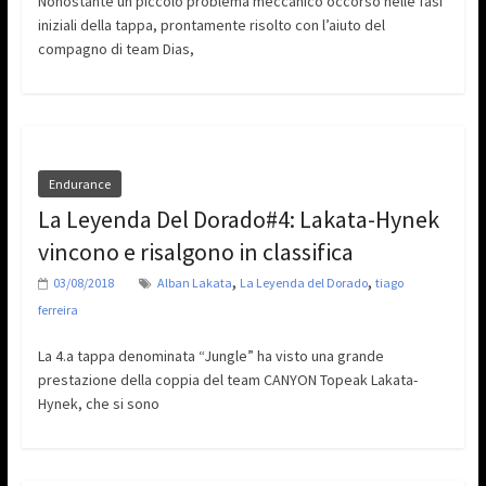
Nonostante un piccolo problema meccanico occorso nelle fasi
iniziali della tappa, prontamente risolto con l’aiuto del
compagno di team Dias,
Endurance
La Leyenda Del Dorado#4: Lakata-Hynek
vincono e risalgono in classifica
,
,
03/08/2018
Alban Lakata
La Leyenda del Dorado
tiago
ferreira
La 4.a tappa denominata “Jungle” ha visto una grande
prestazione della coppia del team CANYON Topeak Lakata-
Hynek, che si sono