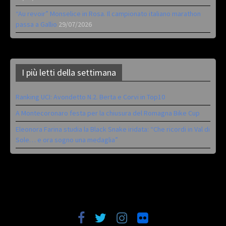
“Au revoir” Monselice in Rosa. Il campionato italiano marathon
passa a Gallio
29/07/2026
I più letti della settimana
Ranking UCI: Avondetto N.2. Berta e Corvi in Top10
A Montecoronaro festa per la chiusura del Romagna Bike Cup
Eleonora Farina studia la Black Snake iridata: “Che ricordi in Val di
Sole… e ora sogno una medaglia”