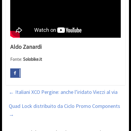
Aldo Zanardi
Fonte:
Solobike.it
←
Italiani XCO Pergine: anche l’iridato Viezzi al via
Quad Lock distribuito da Ciclo Promo Components
→