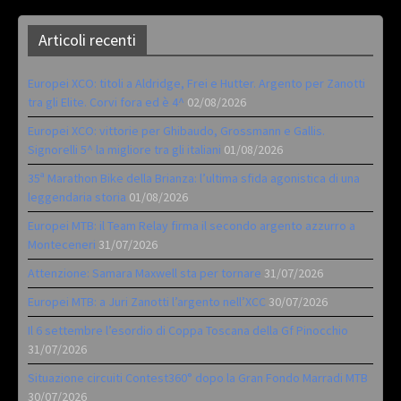
Articoli recenti
Europei XCO: titoli a Aldridge, Frei e Hutter. Argento per Zanotti
tra gli Elite. Corvi fora ed è 4^
02/08/2026
Europei XCO: vittorie per Ghibaudo, Grossmann e Gallis.
Signorelli 5^ la migliore tra gli italiani
01/08/2026
35ª Marathon Bike della Brianza: l’ultima sfida agonistica di una
leggendaria storia
01/08/2026
Europei MTB: il Team Relay firma il secondo argento azzurro a
Monteceneri
31/07/2026
Attenzione: Samara Maxwell sta per tornare
31/07/2026
Europei MTB: a Juri Zanotti l’argento nell’XCC
30/07/2026
Il 6 settembre l’esordio di Coppa Toscana della Gf Pinocchio
31/07/2026
Situazione circuiti Contest360° dopo la Gran Fondo Marradi MTB
30/07/2026