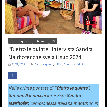
Dietro le quinte
Interviste
TV
“Dietro le quinte” intervista Sandra
Mairhofer che svela il suo 2024
,
,
21/02/2024
Dietro le quinte
IoBike
Sandra Mairhofer
Nella prima puntata di “
Dietro le quinte
”,
Simone Pannocchi
intervista
Sandra
Mairhofer
, campionessa italiana marathon in