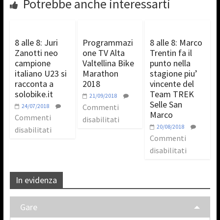
Potrebbe anche interessarti
8 alle 8: Juri
Programmazi
8 alle 8: Marco
Zanotti neo
one TV Alta
Trentin fa il
campione
Valtellina Bike
punto nella
italiano U23 si
Marathon
stagione piu’
racconta a
2018
vincente del
solobike.it
Team TREK
21/09/2018
Selle San
24/07/2018
Commenti
Marco
Commenti
disabilitati
20/08/2018
disabilitati
Commenti
disabilitati
In evidenza
Gare