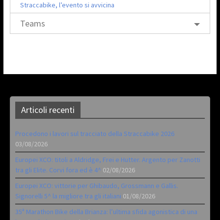
Straccabike, l’evento si avvicina
Teams
Articoli recenti
Procedono i lavori sul tracciato della Straccabike 2026
03/08/2026
Europei XCO: titoli a Aldridge, Frei e Hutter. Argento per Zanotti
tra gli Elite. Corvi fora ed è 4^
02/08/2026
Europei XCO: vittorie per Ghibaudo, Grossmann e Gallis.
Signorelli 5^ la migliore tra gli italiani
01/08/2026
35ª Marathon Bike della Brianza: l’ultima sfida agonistica di una