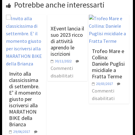
Potrebbe anche interessarti
XEvent lancia il
suo 2023 ricco
di attività
aprendo le
Trofeo Mare e
iscrizioni
Collina:
30/11/2022
Daniele Puglisi
Commenti
micidiale a
Invito alla
disabilitati
Fratta Terme
classicissima
20/03/2017
di settembre.
Commenti
E’ il momento
disabilitati
giusto per
iscriversi alla
MARATHON
BIKE della
Brianza
29/06/2017