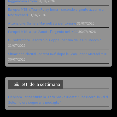
leggendaria storia
01/08/2026
Europei MTB: il Team Relay firma il secondo argento azzurro a
Monteceneri
31/07/2026
Attenzione: Samara Maxwell sta per tornare
31/07/2026
Europei MTB: a Juri Zanotti l’argento nell’XCC
30/07/2026
Il 6 settembre l’esordio di Coppa Toscana della Gf Pinocchio
31/07/2026
Situazione circuiti Contest360° dopo la Gran Fondo Marradi MTB
30/07/2026
I più letti della settimana
Eleonora Farina studia la Black Snake iridata: “Che ricordi in Val di
Sole… e ora sogno una medaglia”